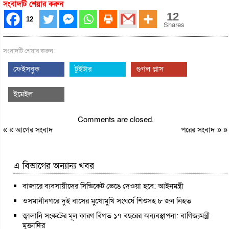
সংবাদটি শেয়ার করুন
12
12
Shares
সংবাদটি শেয়ার করুন:
ফেইসবুক
টুইটার
গুগল প্লাস
ইমেইল
Comments are closed.
« «
আগের সংবাদ
পরের সংবাদ
» »
এ বিভাগের অন্যান্য খবর
বাজারে ব্যবসায়ীদের সিন্ডিকেট ভেঙে দেওয়া হবে: আইনমন্ত্রী
ওসমানীনগরে দুই বাসের মুখোমুখি সংঘর্ষে শিশুসহ ৮ জন নিহত
জ্বালানি সংকটের মূল কারণ বিগত ১৭ বছরের অব্যবস্থাপনা: বাণিজ্যমন্ত্রী
মুক্তাদির