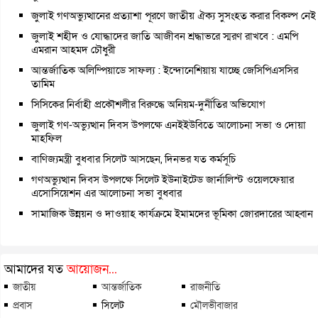
জুলাই গণঅভ্যুত্থানের প্রত্যাশা পূরণে জাতীয় ঐক্য সুসংহত করার বিকল্প নেই
জুলাই শহীদ ও যোদ্ধাদের জাতি আজীবন শ্রদ্ধাভরে স্মরণ রাখবে : এমপি
এমরান আহমদ চৌধুরী
আন্তর্জাতিক অলিম্পিয়াডে সাফল্য : ইন্দোনেশিয়ায় যাচ্ছে জেসিপিএসসির
তামিম
সিসিকের নির্বাহী প্রকৌশলীর বিরুদ্ধে অনিয়ম-দুর্নীতির অভিযোগ
জুলাই গণ-অভ্যুত্থান দিবস উপলক্ষে এনইইউবিতে আলোচনা সভা ও দোয়া
মাহফিল
বাণিজ্যমন্ত্রী বুধবার সিলেট আসছেন, দিনভর যত কর্মসূচি
গণঅভ্যুত্থান দিবস উপলক্ষে সিলেট ইউনাইটেড জার্নালিস্ট ওয়েলফেয়ার
এসোসিয়েশন এর আলোচনা সভা বুধবার
সামাজিক উন্নয়ন ও দাওয়াহ কার্যক্রমে ইমামদের ভূমিকা জোরদারের আহ্বান
আমাদের যত
আয়োজন...
জাতীয়
আন্তর্জাতিক
রাজনীতি
প্রবাস
সিলেট
মৌলভীবাজার