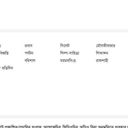
ি
প্রবাস
সিলেট
মৌলভীবাজার
জ্ঞপ্তি
পর্যটন
শিল্প-সাহিত্য
শিক্ষাঙ্গন
বরিশাল
ময়মনসিংহ
রাজশাহী
 প্রতিদিন
ে প্রকাশিত/প্রচারিত সংবাদ, আলোকচিত্র, ভিডিওচিত্র, অডিও বিনা অনুমতিতে ব্যবহা