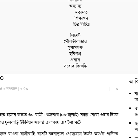
অন্যান্য
মতামত
শিক্ষাঙ্গন
চিত্র বিচিত্র
সিলেট
মৌলভীবাজার
সুনামগঞ্জ
হবিগঞ্জ
প্রবাস
সংবাদ বিজ্ঞপ্তি
৩০
এ বি
:৫০ অপরাহ্ন | ৯:৫০
|
০
ব
আই
ও
জ
ত হলেন অন্তত ৩০ যাত্রী। শুক্রবার (০৮ জুলাই) সন্ধ্যা সোয়া ৬টার দিকে
ার ফুলবাড়ি ইউনিয়ন সংলগ্ন এলাকায় এ ঘটনা ঘটে।
জ
অব
ছেড়ে যাওয়া যাত্রীবাহি বাসটি ঘটনাস্থলে পৌছামাত্র উল্টে অর্ধেক পানিতে