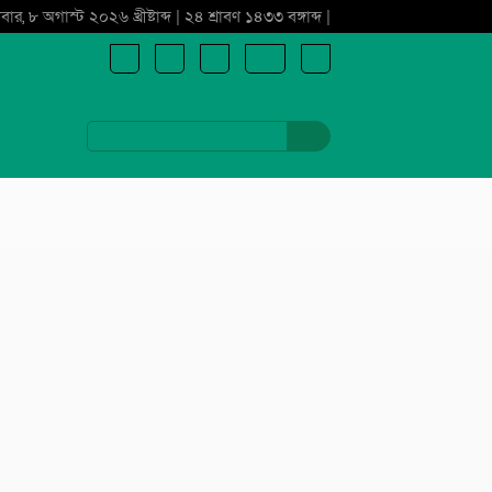
বার, ৮ অগাস্ট ২০২৬ খ্রীষ্টাব্দ | ২৪ শ্রাবণ ১৪৩৩ বঙ্গাব্দ |