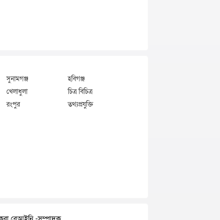
সুনামগঞ্জ
হবিগঞ্জ
খেলাধুলা
চিত্র বিচিত্র
রংপুর
তথ্যপ্রযুক্তি
র করা বেআইনি -সম্পাদক