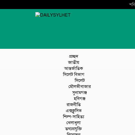
শনি
প্রচ্ছদ
জাতীয়
আন্তর্জাতিক
সিলেট বিভাগ
সিলেট
মৌলভীবাজার
সুনামগঞ্জ
হবিগঞ্জ
রাজনীতি
এক্সক্লুসিভ
শিল্প-সাহিত্য
খেলাধুলা
তথ্যপ্রযুক্তি
বিনোদন