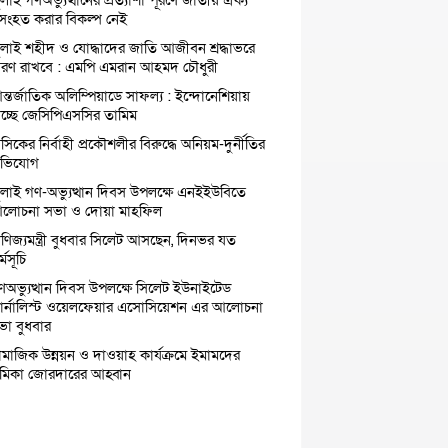
ুলাই গণঅভ্যুত্থানের প্রত্যাশা পূরণে জাতীয় ঐক্য
ুসংহত করার বিকল্প নেই
ুলাই শহীদ ও যোদ্ধাদের জাতি আজীবন শ্রদ্ধাভরে
্মরণ রাখবে : এমপি এমরান আহমদ চৌধুরী
ন্তর্জাতিক অলিম্পিয়াডে সাফল্য : ইন্দোনেশিয়ায়
াচ্ছে জেসিপিএসসির তামিম
সিকের নির্বাহী প্রকৌশলীর বিরুদ্ধে অনিয়ম-দুর্নীতির
ভিযোগ
ুলাই গণ-অভ্যুত্থান দিবস উপলক্ষে এনইইউবিতে
লোচনা সভা ও দোয়া মাহফিল
াণিজ্যমন্ত্রী বুধবার সিলেট আসছেন, দিনভর যত
্মসূচি
ণঅভ্যুত্থান দিবস উপলক্ষে সিলেট ইউনাইটেড
ার্নালিস্ট ওয়েলফেয়ার এসোসিয়েশন এর আলোচনা
ভা বুধবার
ামাজিক উন্নয়ন ও দাওয়াহ কার্যক্রমে ইমামদের
ূমিকা জোরদারের আহ্বান