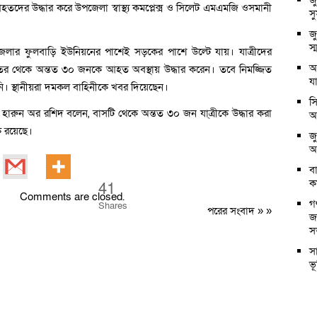
জ
 উদ্ধার করে উপজেলা স্বাস্থ্য কমপ্লেক্স ও সিলেট এমএমজি ওসমানী
স
জ
স
পজেলার ফুলবাড়ি ইউনিয়নের পাশেই সড়কের পাশে উল্টে যায়। যাত্রীদের
আ
তর থেকে অন্তত ৩০ জনকে আহত অবস্থায় উদ্ধার করেন। তবে নিমজ্জিত
য
নি। স্থানীয়রা দমকল বাহিনীকে খবর দিয়েছেন।
সি
মো. হারুন অর রশিদ বলেন, বাসটি থেকে অন্তত ৩০ জন যা্ত্রীকে উদ্ধার করা
অ
ক রয়েছে।
জ
আ
ব
কর
41
Comments are closed.
গ
Shares
পরের সংবাদ
» »
জ
স
স
ভ