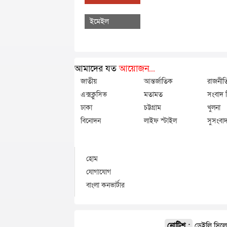
ইমেইল
আমাদের যত
আয়োজন...
জাতীয়
আন্তর্জাতিক
রাজনীত
এক্সক্লুসিভ
মতামত
সংবাদ বি
ঢাকা
চট্টগ্রাম
খুলনা
বিনোদন
লাইফ স্টাইল
সুসংবাদ
হোম
যোগাযোগ
বাংলা কনভার্টার
নোটিশ :
ডেইলি সিলেট