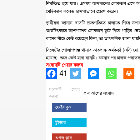
নিমজ্জিত হয়ে যায়। এসময় আশপাশের লোকজন এসে আহতদের
মেডিক্যাল কলেজ হাসপাতালে প্রেরণ করেন।
স্থানীয়রা জানান, বাসটি দ্রুতগতিতে চালাতে গিয়ে উ
আর্তচিৎকারে আশপাশের লোকজন ছুটে গিয়ে গাড়ির ভে
বাসের নীচে কেউ রয়েছেন কিনা, তা তাৎক্ষনিক জানা যায়
সিলেটের গোলাপগঞ্জ থানার ভারপ্রাপ্ত কর্মকর্তা (ওসি) 
হয়েছে। তবে কেউ মারা যাননি। ঘটনার পর চালক পলাত
সংবাদটি শেয়ার করুন
41
সংবাদটি শেয়ার
« «
আগের সংবাদ
করুন:
ফেইসবুক
টুইটার
গুগল প্লাস