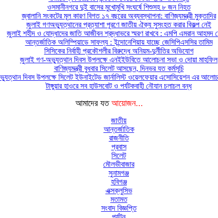
ওসমানীনগরে দুই বাসের মুখোমুখি সংঘর্ষে শিশুসহ ৮ জন নিহত
জ্বালানি সংকটের মূল কারণ বিগত ১৭ বছরের অব্যবস্থাপনা: বাণিজ্যমন্ত্রী মুক্তাদির
জুলাই গণঅভ্যুত্থানের প্রত্যাশা পূরণে জাতীয় ঐক্য সুসংহত করার বিকল্প নেই
জুলাই শহীদ ও যোদ্ধাদের জাতি আজীবন শ্রদ্ধাভরে স্মরণ রাখবে : এমপি এমরান আহমদ চ
আন্তর্জাতিক অলিম্পিয়াডে সাফল্য : ইন্দোনেশিয়ায় যাচ্ছে জেসিপিএসসির তামিম
সিসিকের নির্বাহী প্রকৌশলীর বিরুদ্ধে অনিয়ম-দুর্নীতির অভিযোগ
জুলাই গণ-অভ্যুত্থান দিবস উপলক্ষে এনইইউবিতে আলোচনা সভা ও দোয়া মাহফিল
বাণিজ্যমন্ত্রী বুধবার সিলেট আসছেন, দিনভর যত কর্মসূচি
্যুত্থান দিবস উপলক্ষে সিলেট ইউনাইটেড জার্নালিস্ট ওয়েলফেয়ার এসোসিয়েশন এর আলোচন
টাঙ্গুয়ার হাওরে সব হাউসবোট ও পর্যটকবাহী নৌযান চলাচল বন্ধ
আমাদের যত
আয়োজন...
জাতীয়
আন্তর্জাতিক
রাজনীতি
প্রবাস
সিলেট
মৌলভীবাজার
সুনামগঞ্জ
হবিগঞ্জ
এক্সক্লুসিভ
মতামত
সংবাদ বিজ্ঞপ্তি
পর্যটন