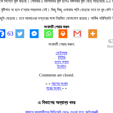
 বৃষ্টি বাড়ছে। সোমবার ৫ মিলিমিটার বৃষ্টি হলেও মঙ্গলবার বৃষ্টি বেড়ে দাঁড়িয়েছে ৬.৫ 
টিপাত না হলে ব’ন্যার সম্ভাবনা নেই। কিছু কিছু এলাকায় পানি বেড়েছে তবে তা খুব বেশি ন
কিছুটা বেড়েছে। তবে আবহাওয়া দপ্তরের সঙ্গে নিয়মিত যোগাযোগ রয়েছে। সার্বিক পরিস্থিত
সংবাদটি শেয়ার করুন
63
6
সংবাদটি শেয়ার করুন:
Shar
ফেইসবুক
টুইটার
গুগল প্লাস
ইমেইল
Comments are closed.
« «
আগের সংবাদ
পরের সংবাদ
» »
এ বিভাগের অন্যান্য খবর
বাজারে ব্যবসায়ীদের সিন্ডিকেট ভেঙে দেওয়া হবে: আইনমন্ত্রী