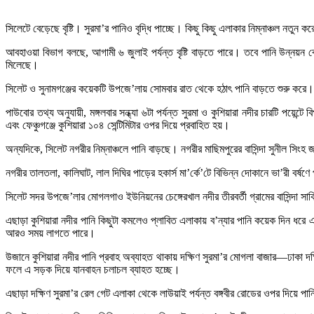
সিলেটে বেড়েছে বৃষ্টি। সুরমা’র পানিও বৃদ্ধি পাচ্ছে। কিছু কিছু এলাকার নিম্নাঞ্চল নতুন ক
আবহাওয়া বিভাগ বলছে, আগামী ৬ জুলাই পর্যন্ত বৃষ্টি বাড়তে পারে। তবে পানি উন্নয়ন ব
মিলেছে।
সিলেট ও সুনামগঞ্জের কয়েকটি উপজে’লায় সোমবার রাত থেকে হঠাৎ পানি বাড়তে শুরু করে। মঙ
পাউবোর তথ্য অনুযায়ী, মঙ্গলবার সন্ধ্যা ৬টা পর্যন্ত সুরমা ও কুশিয়ারা নদীর চারটি পয়েন্
এবং ফেঞ্চুগঞ্জে কুশিয়ারা ১০৪ সেন্টিমিটার ওপর দিয়ে প্রবাহিত হয়।
অন্যদিকে, সিলেট নগরীর নিম্নাঞ্চলে পানি বাড়ছে। নগরীর মাছিমপুরের বাসিন্দা সুনীল সিংহ 
নগরীর তালতলা, কালিঘাট, লাল দিঘির পাড়ের হকার্স মা’র্কে’টে বিভিন্ন দোকানে ভা’রী বর্ষণে
সিলেট সদর উপজে’লার মোগলগাও ইউনিয়নের চেঙ্গেরখাল নদীর তীরবর্তী গ্রামের বাসিন্দা স
এছাড়া কুশিয়ারা নদীর পানি কিছুটা কমলেও প্লাবিত এলাকায় ব’ন্যার পানি কয়েক দিন ধ
আরও সময় লাগতে পারে।
উজানে কুশিয়ারা নদীর পানি প্রবাহ অব্যাহত থাকায় দক্ষিণ সুরমা’র মোগলা বাজার—ঢাকা 
ফলে এ সড়ক দিয়ে যানবাহন চলাচল ব্যাহত হচ্ছে।
এছাড়া দক্ষিণ সুরমা’র রেল গেট এলাকা থেকে লাউয়াই পর্যন্ত বঙ্গবীর রোডের ওপর দিয়ে পান