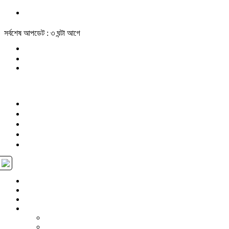
সর্বশেষ আপডেট : ৩ ঘন্টা আগে