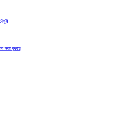
ৌধুরী
া সভা বুধবার