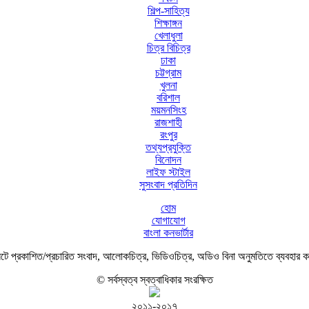
শিল্প-সাহিত্য
শিক্ষাঙ্গন
খেলাধুলা
চিত্র বিচিত্র
ঢাকা
চট্টগ্রাম
খুলনা
বরিশাল
ময়মনসিংহ
রাজশাহী
রংপুর
তথ্যপ্রযুক্তি
বিনোদন
লাইফ স্টাইল
সুসংবাদ প্রতিদিন
হোম
যোগাযোগ
বাংলা কনভার্টার
ে প্রকাশিত/প্রচারিত সংবাদ, আলোকচিত্র, ভিডিওচিত্র, অডিও বিনা অনুমতিতে ব্যবহার 
© সর্বস্বত্ব স্বত্বাধিকার সংরক্ষিত
২০১১-২০১৭