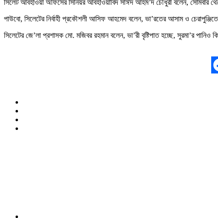
সিলেট আবহাওয়া অফিসের সিনিয়র আবহাওয়াবিদ সাঈদ আহম’দ চৌধুরী বলেন, সোমবার থেকে সিলেটে
পাউবো, সিলেটের নির্বাহী প্রকৌশলী আসিফ আহমেদ বলেন, ভা’রতের আসাম ও চেরাপুঞ্জিতে বৃষ্
সিলেটের জে’লা প্রশাসক মো. মজিবর রহমান বলেন, ভা’রী বৃষ্টিপাত হচ্ছে, সুরমা’র পানিও 