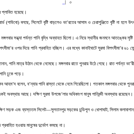
|
০
রে প্লাবিত হয়েছে।
োর্ড (পাউবো) বলছে, সিলেটে বৃষ্টি বাড়লেও ভা’রতের আসাম ও চেরাপুঞ্জিতে বৃষ্টি না হলে 
্গলবার সন্ধ্যা পর্যন্ত পানি বৃদ্ধি অব্যাহত ছিলো। এ নিয়ে স্থানীয় জনমনে আতঙ্কের সৃষ্টি
টে বিপৎসীমা’র ওপর দিয়ে পানি প্রবাহিত হচ্ছিল। এর মধ্যে কানাইঘাটে সুরমা বিপৎসীমা’র ৬১ সেন্
জানান, পানি মাত্র উঠান থেকে নেমেছে। মঙ্গলবার রাতে পুনরায় উঠে গেছে। রাত পর্যন্ত ভা’রী 
 পানি ঢুকে পড়ে।
াকিব আহম’দ বলেন, ব’ন্যার পানি রাস্তা থেকে নেমে গিয়েছিলো। গতকাল মঙ্গলবার থেকে পুনর
রে একই অবস্থায় আছে। দক্ষিণ সুরমা উপজে’লার অধিকাংশ মানুষ পানিবন্দী অবস্থায় রয়েছেন
দক্ষিণ সড়ক এবং ব্যস্ততম সিলেট—সুলতানপুর সড়কের চন্ডিপুল ও ধোপাঘাট, সিলাম কলাবাগান,
ি প্রবাহিত হওয়ায় মানুষের দুর্ভোগ কমছে না।