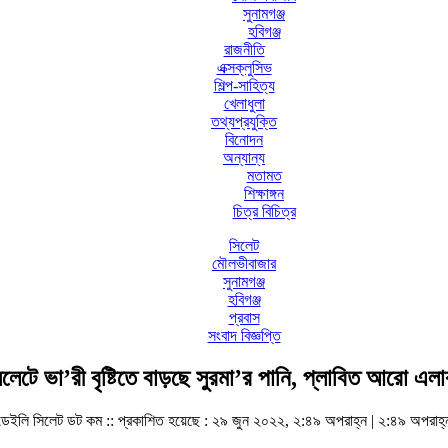
সুনামগঞ্জ
হবিগঞ্জ
রাজনীতি
এক্সক্লুসিভ
শিল্প-সাহিত্য
খেলাধুলা
তথ্যপ্রযুক্তি
বিনোদন
অন্যান্য
মতামত
শিক্ষাঙ্গন
চিত্র বিচিত্র
সিলেট
মৌলভীবাজার
সুনামগঞ্জ
হবিগঞ্জ
প্রবাস
সংবাদ বিজ্ঞপ্তি
িলেটে ভা’রী বৃষ্টিতে বাড়ছে সুরমা’র পানি, প্লাবিত আরো এলা
ডেইলি সিলেট ডট কম ::
প্রকাশিত হয়েছে : ২৯ জুন ২০২২, ২:৪৯ অপরাহ্ন | ২:৪৯ অপরাহ্