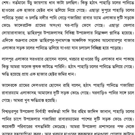
শেষ। বর্তমানে উঁচু জায়গায় ধান কাটা চলছিল। কিন্তু হঠাৎ পাহাড়ি ঢলের পানিতে
হাওরের এক হাজার হেক্টর ধান তলিয়ে নিয়ে গেছে। এছাড়া দুপুরে পাহাড়ি ঢলের
পানিতে সুরমা ও চলতি নদীর পানি বেড়ে গজারিয়া রাবার ড্যাম এলাকার দুটি সড়কে
ভেঙে ভাদেরটেক গ্রামের অসংখ্য ঘর-বাড়ি ভেসে গেছে। এছাড়া জেলার
দোয়ারাবাজার, তাহিরপুর উপজেলাসহ বিভিন্ন উপজেলার নিম্নাঞ্চল প্লাবিত হয়েছে।
এদিকে শুক্রবার থেকে তাহিরপুর-সুনামগঞ্জ আঞ্চলিক সড়কের আনোয়ারপুর বাজার
এলাকার সড়ক ঢলের পানিতে তলিয়ে যাওয়া যান চলাচল বিচ্ছিন্ন হয়ে পড়েছে।
লালপুর এলাকার সরওয়ার হোসেন বলেন, খরচার হাওরের উঁচু এলাকার ধান পাকছে
কিন্তু আমরা অনেক কৃষক কাটতে পারিনি। হঠাৎ পাহাড়ি ঢলের পানিতে তলিয়ে গেছে।
ক্ষতি হয়েছে প্রায় এক হাজার হেক্টর জমির ধান।
ভাদেরকে গ্রামের দেলওয়ার হোসেন রাহি বলেন, হঠাৎ পাহাড়ি পানিতে গজারিয়া
রাবারড্যাম এলাকাসহ আমাদের দুটি সড়ক ভেঙে গেছে। ঘরবাড়িও পানির সঙ্গে চলে
গেছে। আমরা খুব ক্ষতিগ্রস্ত হয়েছি।
বিশ্বম্ভরপুর উপজেলা নির্বাহী কর্মকর্তা সাদি উর রহিম জাদিদ জানান, পাহাড়ি ঢলের
পানির চাপে উপজেলার গজারিয়া রাবারড্যামের পাশের দুটি সড়ক ভেঙে গেছে।
কয়েকটি পরিবারের বসতভিটা ভেঙেছে। আমরা উপজেলা প্রশাসনের পক্ষ থেকে
তাদের সহযোগিতা করব। আর খরচার হাওরের কৃষকদের ধানগুলো গোলায় কাটতে