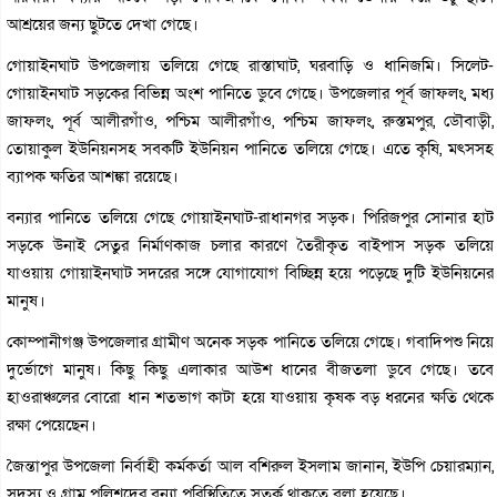
আশ্রয়ের জন্য ছুটতে দেখা গেছে।
গোয়াইনঘাট উপজেলায় তলিয়ে গেছে রাস্তাঘাট, ঘরবাড়ি ও ধানিজমি। সিলেট-
গোয়াইনঘাট সড়কের বিভিন্ন অংশ পানিতে ডুবে গেছে। উপজেলার পূর্ব জাফলং, মধ্য
জাফলং, পূর্ব আলীরগাঁও, পশ্চিম আলীরগাঁও, পশ্চিম জাফলং, রুস্তমপুর, ডৌবাড়ী,
তোয়াকুল ইউনিয়নসহ সবকটি ইউনিয়ন পানিতে তলিয়ে গেছে। এতে কৃষি, মৎসসহ
ব্যাপক ক্ষতির আশঙ্কা রয়েছে।
বন্যার পানিতে তলিয়ে গেছে গোয়াইনঘাট-রাধানগর সড়ক। পিরিজপুর সোনার হাট
সড়কে উনাই সেতুর নির্মাণকাজ চলার কারণে তৈরীকৃত বাইপাস সড়ক তলিয়ে
যাওয়ায় গোয়াইনঘাট সদরের সঙ্গে যোগাযোগ বিচ্ছিন্ন হয়ে পড়েছে দুটি ইউনিয়নের
মানুষ।
কোম্পানীগঞ্জ উপজেলার গ্রামীণ অনেক সড়ক পানিতে তলিয়ে গেছে। গবাদিপশু নিয়ে
দুর্ভোগে মানুষ। কিছু কিছু এলাকার আউশ ধানের বীজতলা ডুবে গেছে। তবে
হাওরাঞ্চলের বোরো ধান শতভাগ কাটা হয়ে যাওয়ায় কৃষক বড় ধরনের ক্ষতি থেকে
রক্ষা পেয়েছেন।
জৈন্তাপুর উপজেলা নির্বাহী কর্মকর্তা আল বশিরুল ইসলাম জানান, ইউপি চেয়ারম্যান,
সদস্য ও গ্রাম পুলিশদের বন্যা পরিস্থিতিতে সতর্ক থাকতে বলা হয়েছে।