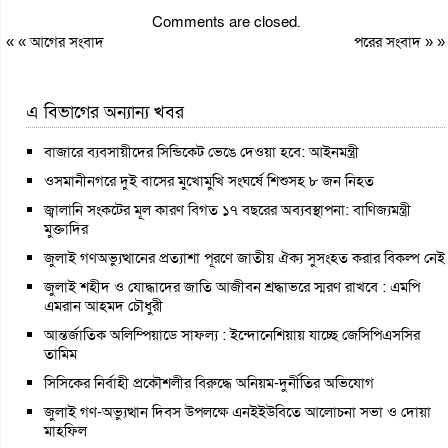
Comments are closed.
« «
আগের সংবাদ
পরের সংবাদ
» »
এ বিভাগের অন্যান্য খবর
বাজারে ব্যবসায়ীদের সিন্ডিকেট ভেঙে দেওয়া হবে: আইনমন্ত্রী
ওসমানীনগরে দুই বাসের মুখোমুখি সংঘর্ষে শিশুসহ ৮ জন নিহত
জ্বালানি সংকটের মূল কারণ বিগত ১৭ বছরের অব্যবস্থাপনা: বাণিজ্যমন্ত্রী
মুক্তাদির
জুলাই গণঅভ্যুত্থানের প্রত্যাশা পূরণে জাতীয় ঐক্য সুসংহত করার বিকল্প নেই
জুলাই শহীদ ও যোদ্ধাদের জাতি আজীবন শ্রদ্ধাভরে স্মরণ রাখবে : এমপি
এমরান আহমদ চৌধুরী
আন্তর্জাতিক অলিম্পিয়াডে সাফল্য : ইন্দোনেশিয়ায় যাচ্ছে জেসিপিএসসির
তামিম
সিসিকের নির্বাহী প্রকৌশলীর বিরুদ্ধে অনিয়ম-দুর্নীতির অভিযোগ
জুলাই গণ-অভ্যুত্থান দিবস উপলক্ষে এনইইউবিতে আলোচনা সভা ও দোয়া
মাহফিল