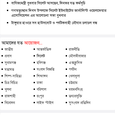
বাণিজ্যমন্ত্রী বুধবার সিলেট আসছেন, দিনভর যত কর্মসূচি
গণঅভ্যুত্থান দিবস উপলক্ষে সিলেট ইউনাইটেড জার্নালিস্ট ওয়েলফেয়ার
এসোসিয়েশন এর আলোচনা সভা বুধবার
টাঙ্গুয়ার হাওরে সব হাউসবোট ও পর্যটকবাহী নৌযান চলাচল বন্ধ
আমাদের যত
আয়োজন...
জাতীয়
আন্তর্জাতিক
রাজনীতি
প্রবাস
সিলেট
মৌলভীবাজার
সুনামগঞ্জ
হবিগঞ্জ
এক্সক্লুসিভ
মতামত
সংবাদ বিজ্ঞপ্তি
পর্যটন
শিল্প-সাহিত্য
শিক্ষাঙ্গন
খেলাধুলা
চিত্র বিচিত্র
ঢাকা
চট্টগ্রাম
খুলনা
বরিশাল
ময়মনসিংহ
রাজশাহী
রংপুর
তথ্যপ্রযুক্তি
বিনোদন
লাইফ স্টাইল
সুসংবাদ প্রতিদিন