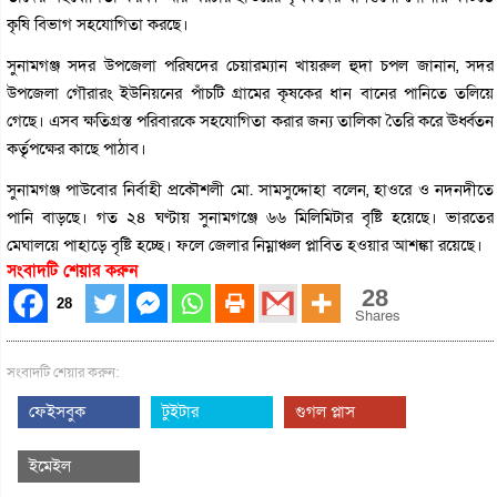
কৃষি বিভাগ সহযোগিতা করছে।
সুনামগঞ্জ সদর উপজেলা পরিষদের চেয়ারম্যান খায়রুল হুদা চপল জানান, সদর
উপজেলা গৌরারং ইউনিয়নের পাঁচটি গ্রামের কৃষকের ধান বানের পানিতে তলিয়ে
গেছে। এসব ক্ষতিগ্রস্ত পরিবারকে সহযোগিতা করার জন্য তালিকা তৈরি করে ঊর্ধ্বতন
কর্তৃপক্ষের কাছে পাঠাব।
সুনামগঞ্জ পাউবোর নির্বাহী প্রকৌশলী মো. সামসুদ্দোহা বলেন, হাওরে ও নদনদীতে
পানি বাড়ছে। গত ২৪ ঘণ্টায় সুনামগঞ্জে ৬৬ মিলিমিটার বৃষ্টি হয়েছে। ভারতের
মেঘালয়ে পাহাড়ে বৃষ্টি হচ্ছে। ফলে জেলার নিম্নাঞ্চল প্লাবিত হওয়ার আশঙ্কা রয়েছে।
সংবাদটি শেয়ার করুন
28
28
Shares
সংবাদটি শেয়ার করুন:
ফেইসবুক
টুইটার
গুগল প্লাস
ইমেইল