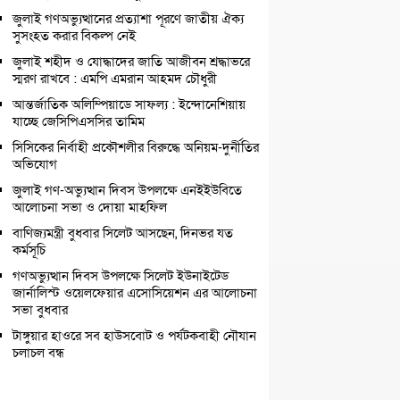
জুলাই গণঅভ্যুত্থানের প্রত্যাশা পূরণে জাতীয় ঐক্য
সুসংহত করার বিকল্প নেই
জুলাই শহীদ ও যোদ্ধাদের জাতি আজীবন শ্রদ্ধাভরে
স্মরণ রাখবে : এমপি এমরান আহমদ চৌধুরী
আন্তর্জাতিক অলিম্পিয়াডে সাফল্য : ইন্দোনেশিয়ায়
যাচ্ছে জেসিপিএসসির তামিম
সিসিকের নির্বাহী প্রকৌশলীর বিরুদ্ধে অনিয়ম-দুর্নীতির
অভিযোগ
জুলাই গণ-অভ্যুত্থান দিবস উপলক্ষে এনইইউবিতে
আলোচনা সভা ও দোয়া মাহফিল
বাণিজ্যমন্ত্রী বুধবার সিলেট আসছেন, দিনভর যত
কর্মসূচি
গণঅভ্যুত্থান দিবস উপলক্ষে সিলেট ইউনাইটেড
জার্নালিস্ট ওয়েলফেয়ার এসোসিয়েশন এর আলোচনা
সভা বুধবার
টাঙ্গুয়ার হাওরে সব হাউসবোট ও পর্যটকবাহী নৌযান
চলাচল বন্ধ