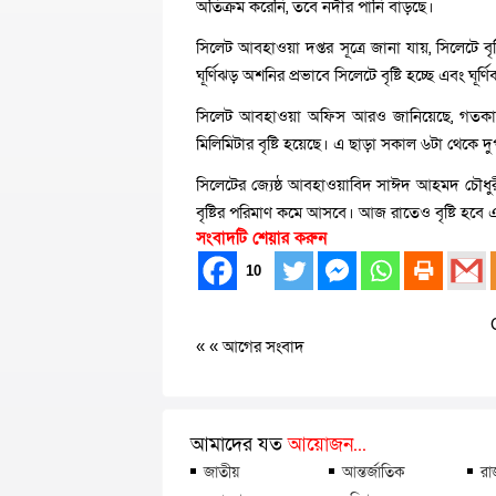
অতিক্রম করেনি, তবে নদীর পানি বাড়ছে।
সিলেট আবহাওয়া দপ্তর সূত্রে জানা যায়, সিলেটে 
ঘূর্ণিঝড় অশনির প্রভাবে সিলেটে বৃষ্টি হচ্ছে এবং ঘূ
সিলেট আবহাওয়া অফিস আরও জানিয়েছে, গতকাল স
মিলিমিটার বৃষ্টি হয়েছে। এ ছাড়া সকাল ৬টা থেকে দুপু
সিলেটের জ্যেষ্ঠ আবহাওয়াবিদ সাঈদ আহমদ চৌধুরী ব
বৃষ্টির পরিমাণ কমে আসবে। আজ রাতেও বৃষ্টি হবে
সংবাদটি শেয়ার করুন
10
« «
আগের সংবাদ
আমাদের যত
আয়োজন...
জাতীয়
আন্তর্জাতিক
রা