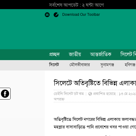
সর্বশেষ আপডেট : ২ ঘন্টা আগে
Download Our Toolbar
প্রচ্ছদ
জাতীয়
আন্তর্জাতিক
সিলেট ব
সিলেট
মৌলভীবাজার
সুনামগঞ্জ
হবিগঞ্জ
সিলেটে অতিবৃষ্টিতে বিভিন্ন এলাক
ডেইলি সিলেট ডট কম ::
প্রকাশিত হয়েছে : ১৩ মে ২০২২
অপরাহ্ন
অতিবৃষ্টিতে সিলেট নগরের বিভিন্ন এলাকায় জলাবদ্ধ
মহল্লার বাসাবাড়িতে পানি প্রবেশের খবর পাওয়া গে