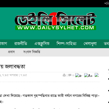
শনি
িভাগ
রাজনীতি
এক্সক্লুসিভ
শিল্প-সাহিত্য
খেলাধুলা
তথ্য
প্রবাস
সংবাদ বিজ্ঞপ্তি
ায় জলাবদ্ধতা
, ৭:৪৫ অপরাহ্ন | ৭:৪৫
|
০
তা দেখা দিয়েছে। গতকাল বৃহস্পতিবার রাতে ভারী বর্ষণে নগরের বিভিন্ন পাড়া–
ছে।