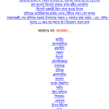
সচিবদের উদ্দেশ্যে প্রধান উপদেষ্টা ড. মুহাম্মদ ইউনূসের ২৫ নির্দেশনা
মাস জুড়েই সিলেটে থাকছে বন্যা-বৃষ্টির ভোগান্তি
সিলেটে হরুজুরী বিলে পলো বাওয়া উৎসব
হবিগঞ্জে অটোরিকশার চাকায় ওড়না পেঁচিয়ে প্রাণ গেল বৃদ্ধার
প্রধানমন্ত্রী শেখ হাসিনার সরকার ইসলামের প্রচার ও প্রসারে কাজ করছে : এড. নাসির 
মৃত্যুর ১১ বছর পর ব্যাংক ঋণ নিয়েছেন পরেশ চন্দ্র
আমাদের যত
আয়োজন...
জাতীয়
আন্তর্জাতিক
রাজনীতি
প্রবাস
সিলেট
মৌলভীবাজার
সুনামগঞ্জ
হবিগঞ্জ
এক্সক্লুসিভ
মতামত
সংবাদ বিজ্ঞপ্তি
পর্যটন
শিল্প-সাহিত্য
শিক্ষাঙ্গন
খেলাধুলা
চিত্র বিচিত্র