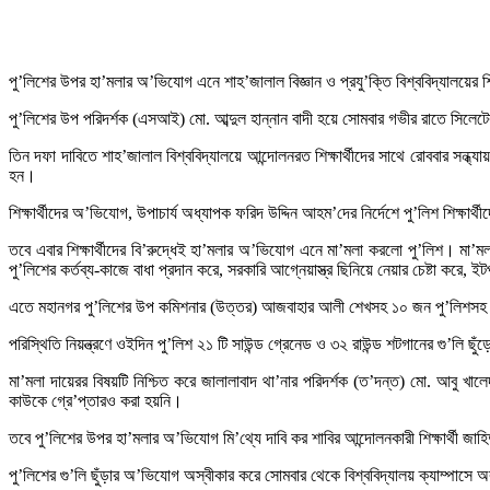
পু’লিশের উপর হা’মলার অ’ভিযোগ এনে শাহ’জালাল বিজ্ঞান ও প্রযু’ক্তি বিশ্ববিদ্যালয়ের শি
পু’লিশের উপ পরিদর্শক (এসআই) মো. আব্দুল হান্নান বাদী হয়ে সোমবার গভীর রাতে সিলেট
তিন দফা দাবিতে শাহ’জালাল বিশ্ববিদ্যালয়ে আন্দোলনরত শিক্ষার্থীদের সাথে রোববার সন্ধ
হন।
শিক্ষার্থীদের অ’ভিযোগ, উপাচার্য অধ্যাপক ফরিদ উদ্দিন আহম’দের নির্দেশে পু’লিশ শিক্ষার্থ
তবে এবার শিক্ষার্থীদের বি’রুদ্ধেই হা’মলার অ’ভিযোগ এনে মা’মলা করলো পু’লিশ। মা
পু’লিশের কর্তব্য-কাজে বাধা প্রদান করে, সরকারি আগ্নেয়াস্ত্র ছিনিয়ে নেয়ার চেষ্টা করে, 
এতে মহানগর পু’লিশের উপ কমিশনার (উত্তর) আজবাহার আলী শেখসহ ১০ জন পু’লিশসহ
পরিস্থিতি নিয়ন্ত্রণে ওইদিন পু’লিশ ২১ টি সাউন্ড গ্রেনেড ও ৩২ রাউন্ড শটগানের গু’লি ছ
মা’মলা দায়েরর বিষয়টি নিশ্চিত করে জালালাবাদ থা’নার পরিদর্শক (ত’দন্ত) মো. আবু 
কাউকে গ্রে’প্তারও করা হয়নি।
তবে পু’লিশের উপর হা’মলার অ’ভিযোগ মি’থ্যে দাবি কর শাবির আন্দোলনকারী শিক্ষার্থী 
পু’লিশের গু’লি ছুঁড়ার অ’ভিযোগ অস্বীকার করে সোমবার থেকে বিশ্ববিদ্যালয় ক্যাম্প