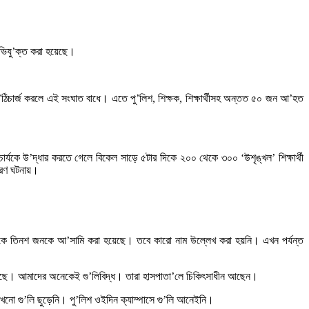
অ’ভিযু’ক্ত করা হয়েছে।
পর লা’ঠিচার্জ করলে এই সংঘাত বাধে। এতে পু’লিশ, শিক্ষক, শিক্ষার্থীসহ অন্তত ৫০ জন আ’হত
ার্যকে উ’দ্ধার করতে গেলে বিকেল সাড়ে ৫টার দিকে ২০০ থেকে ৩০০ ‘উশৃঙ্খল’ শিক্ষার্থী
োরণ ঘটনায়।
ুই থেকে তিনশ জনকে আ’সামি করা হয়েছে। তবে কারো নাম উল্লেখ করা হয়নি। এখন পর্যন্ত
লি ছুড়েছে। আমাদের অনেকেই গু’লিবিদ্ধ। তারা হাসপাতা’লে চিকিৎসাধীন আছেন।
তখনো গু’লি ছুড়েনি। পু’লিশ ওইদিন ক্যাম্পাসে গু’লি আনেইনি।