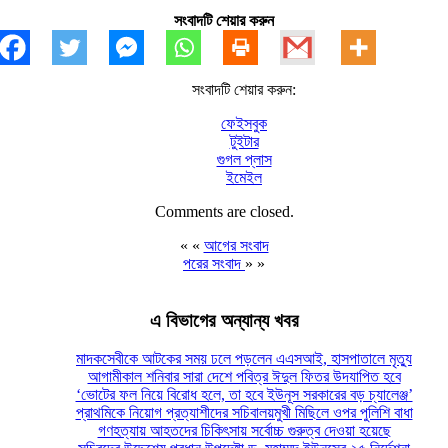
সংবাদটি শেয়ার করুন
সংবাদটি শেয়ার করুন:
ফেইসবুক
টুইটার
গুগল প্লাস
ইমেইল
Comments are closed.
« «
আগের সংবাদ
পরের সংবাদ
» »
এ বিভাগের অন্যান্য খবর
মাদকসেবীকে আটকের সময় ঢলে পড়লেন এএসআই, হাসপাতালে মৃত্যু
আগামীকাল শনিবার সারা দেশে পবিত্র ঈদুল ফিতর উদযাপিত হবে
‘ভোটের ফল নিয়ে বিরোধ হলে, তা হবে ইউনূস সরকারের বড় চ্যালেঞ্জ’
প্রাথমিকে নিয়োগ প্রত্যাশীদের সচিবালয়মুখী মিছিলে ওপর পুলিশি বাধা
গণহত্যায় আহতদের চিকিৎসায় সর্বোচ্চ গুরুত্ব দেওয়া হয়েছে