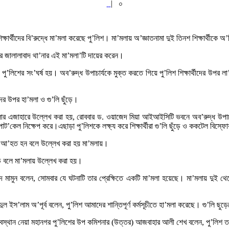
|
০
ক্ষার্থীদের বি’রুদ্ধে মা’মলা করেছে পু’লিশ। মা’মলায় অ’জ্ঞাতনামা দুই তিনশ শিক্ষার্থীকে 
ের জালালাবাদ থা’নার এই মা’মলা’টি দায়ের করেন।
্যায় পু’লিশের সং’ঘর্ষ হয়। অব’রুদ্ধ উপাচার্যকে মুক্ত করতে গিয়ে পু’লিশ শিক্ষার্থীদের উ
ীদের উপর হা’মলা ও গু’লি ছুঁড়ে।
’মলার এজাহারে উল্লেখ করা হয়, রোববার ড. ওয়াজেদ মিয়া আইআইসিটি ভবনে অব’রুদ্ধ উপাচ
ইটপাট’কেল নিক্ষেপ করে।এছাড়া পু’লিশকে লক্ষ্য করে শিক্ষার্থীরা গু’লি ছুঁড়ে ও ককটেল বিস্ফ
 আ’হত হন বলে উল্লেখ করা হয় মা’মলায়।
ুঁড়ে বলে মা’মলায় উল্লেখ করা হয়।
খালেদ মামুন বলেন, সোমবার যে ঘটনাটি তার প্রেক্ষিতে একটি মা’মলা হয়েছে। মা’মলায় দ
জাহিদুল ইস’লাম অ’পূর্ব বলেন, পু’লিশ আমাদের শান্তিপূর্ণ কর্মসূচীতে হা’মলা করেছে। গু’
াসে অবস্থান নেয়া মহানগর পু’লিশের উপ কমিশনার (উত্তর) আজবাহার আলী শেখ বলেন, পু’লিশ 