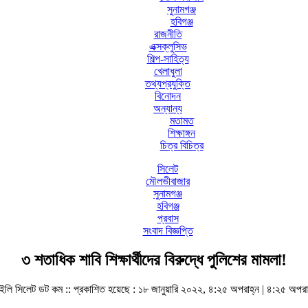
সুনামগঞ্জ
হবিগঞ্জ
রাজনীতি
এক্সক্লুসিভ
শিল্প-সাহিত্য
খেলাধুলা
তথ্যপ্রযুক্তি
বিনোদন
অন্যান্য
মতামত
শিক্ষাঙ্গন
চিত্র বিচিত্র
সিলেট
মৌলভীবাজার
সুনামগঞ্জ
হবিগঞ্জ
প্রবাস
সংবাদ বিজ্ঞপ্তি
৩ শতাধিক শাবি শিক্ষার্থীদের বিরুদ্ধে পুলিশের মামলা!
ইলি সিলেট ডট কম ::
প্রকাশিত হয়েছে : ১৮ জানুয়ারি ২০২২, ৪:২৫ অপরাহ্ন | ৪:২৫ অপরা