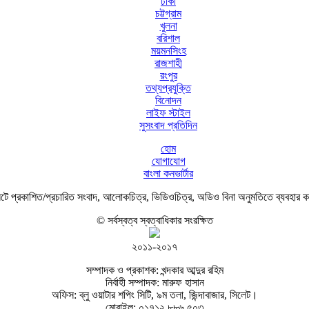
ঢাকা
চট্টগ্রাম
খুলনা
বরিশাল
ময়মনসিংহ
রাজশাহী
রংপুর
তথ্যপ্রযুক্তি
বিনোদন
লাইফ স্টাইল
সুসংবাদ প্রতিদিন
হোম
যোগাযোগ
বাংলা কনভার্টার
ে প্রকাশিত/প্রচারিত সংবাদ, আলোকচিত্র, ভিডিওচিত্র, অডিও বিনা অনুমতিতে ব্যবহার 
© সর্বস্বত্ব স্বত্বাধিকার সংরক্ষিত
২০১১-২০১৭
সম্পাদক ও প্রকাশক: খন্দকার আব্দুর রহিম
নির্বাহী সম্পাদক: মারুফ হাসান
অফিস: ব্লু ওয়াটার শপিং সিটি, ৯ম তলা, জিন্দাবাজার, সিলেট।
মোবাইল: ০১৭১২ ৮৮৬ ৫০৩