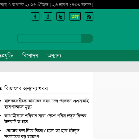
্রবার, ৭ অগাস্ট ২০২৬ খ্রীষ্টাব্দ | ২৩ শ্রাবণ ১৪৩৩ বঙ্গাব্দ |
প্রযুক্তি
বিনোদন
অন্যান্য
এ বিভাগের অন্যান্য খবর
মাদকসেবীকে আটকের সময় ঢলে পড়লেন এএসআই,
হাসপাতালে মৃত্যু
আগামীকাল শনিবার সারা দেশে পবিত্র ঈদুল ফিতর
উদযাপিত হবে
‘ভোটের ফল নিয়ে বিরোধ হলে, তা হবে ইউনূস
সরকারের বড় চ্যালেঞ্জ’