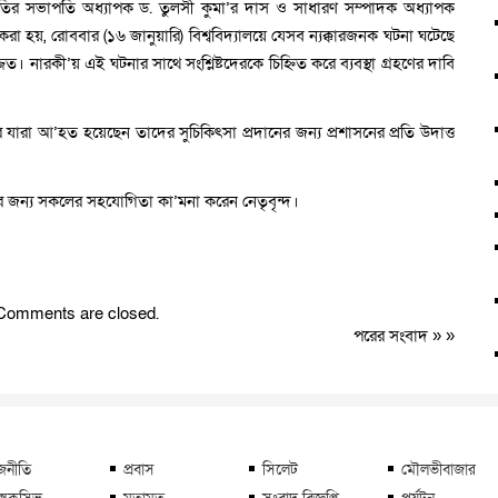
মিতির সভাপতি অধ্যাপক ড. তুলসী কুমা’র দাস ও সাধারণ সম্পাদক অধ্যাপক
খ করা হয়, রোববার (১৬ জানুয়ারি) বিশ্ববিদ্যালয়ে যেসব ন্যক্কারজনক ঘটনা ঘটেছে
জিত। নারকী’য় এই ঘটনার সাথে সংশ্লিষ্টদেরকে চিহ্নিত করে ব্যবস্থা গ্রহণের দাবি
রের যারা আ’হত হয়েছেন তাদের সুচিকিৎসা প্রদানের জন্য প্রশাসনের প্রতি উদাত্ত
ার জন্য সকলের সহযোগিতা কা’মনা করেন নেতৃবৃন্দ।
Comments are closed.
পরের সংবাদ
» »
জনীতি
প্রবাস
সিলেট
মৌলভীবাজার