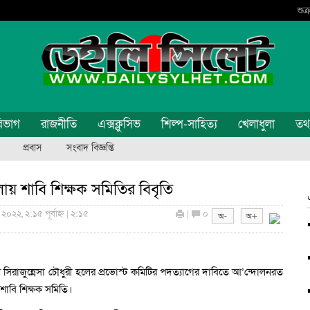
শুক
িভাগ
রাজনীতি
এক্সক্লুসিভ
শিল্প-সাহিত্য
খেলাধুলা
তথ্য
প্রবাস
সংবাদ বিজ্ঞপ্তি
লায় শাবি শিক্ষক সমিতির বিবৃতি
২০২২, ২:১৫ পূর্বাহ্ন | ২:১৫
|
০
বেগম সিরাজুন্নেসা চৌধুরী হলের প্রভোস্ট কমিটির পদত্যাগের দাবিতে আ’ন্দোলনরত
 শাবি শিক্ষক সমিতি।