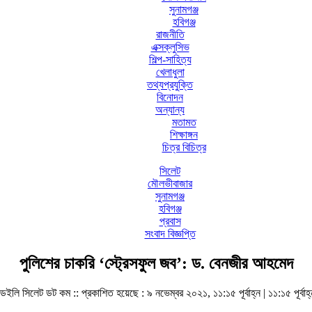
সুনামগঞ্জ
হবিগঞ্জ
রাজনীতি
এক্সক্লুসিভ
শিল্প-সাহিত্য
খেলাধুলা
তথ্যপ্রযুক্তি
বিনোদন
অন্যান্য
মতামত
শিক্ষাঙ্গন
চিত্র বিচিত্র
সিলেট
মৌলভীবাজার
সুনামগঞ্জ
হবিগঞ্জ
প্রবাস
সংবাদ বিজ্ঞপ্তি
পুলিশের চাকরি ‘স্ট্রেসফুল জব’: ড. বেনজীর আহমেদ
ডেইলি সিলেট ডট কম ::
প্রকাশিত হয়েছে : ৯ নভেম্বর ২০২১, ১১:১৫ পূর্বাহ্ন | ১১:১৫ পূর্বাহ্