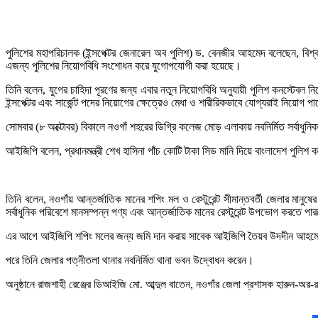
পুলিশের মহাপরিচালক (ইন্সপেক্টর জেনারেল অব পুলিশ) ড. বেনজীর আহমেদ বলেছেন, বিশ্
এজন্য পুলিশের নিয়োগবিধি সংশোধন করে যুগোপযোগী করা হয়েছে।
তিনি বলেন, যুগের চাহিদা পূরণের জন্য এবার নতুন নিয়োগবিধি অনুযায়ী পুলিশ কনস্টেবল
ইন্সপেক্টর এবং সার্জেন্ট পদের নিয়োগের ক্ষেত্রেও মেধা ও শারীরিকভাবে যোগ্যরাই নিয়োগ প
সোমবার (৮ অক্টোবর) বিকালে নওগাঁ শহরের ডিগ্রি কলেজ মোড় এলাকায় নবনির্মিত সর্বাধুনি
আইজিপি বলেন, প্রধানমন্ত্রী শেখ হাসিনা পাঁচ কোটি টাকা সিড মানি দিয়ে বাংলাদেশ পুলিশ ক
তিনি বলেন, নওগাঁয় আন্তর্জাতিক মানের শপিং মল ও রেস্টুরেন্ট সীমান্তবর্তী জেলার মানুষে
সর্বাধুনিক পরিবেশে মানসম্পন্ন পণ্য এবং আন্তর্জাতিক মানের রেস্টুরেন্ট উপভোগ করতে প
এর আগে আইজিপি শপিং মলের জন্য জমি দান করায় সাবেক আইজিপি তৈয়ব উদদীন আহমেদ
পরে তিনি জেলার পত্নীতলা থানার নবনির্মিত থানা ভবন উদ্বোধন করেন।
অনুষ্ঠানে রাজশাহী রেঞ্জের ডিআইজি মো. আব্দুল বাতেন, নওগাঁর জেলা প্রশাসক হারুন-অর-রশ