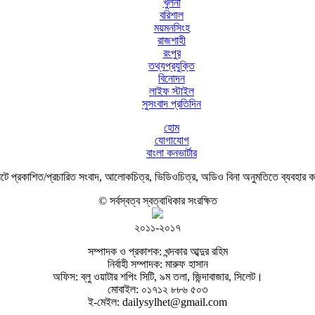
খুলনা
বরিশাল
ময়মনসিংহ
রাজশাহী
রংপুর
তথ্যপ্রযুক্তি
বিনোদন
লাইফ স্টাইল
সুসংবাদ প্রতিদিন
হোম
যোগাযোগ
বাংলা কনভার্টার
ে প্রকাশিত/প্রচারিত সংবাদ, আলোকচিত্র, ভিডিওচিত্র, অডিও বিনা অনুমতিতে ব্যবহার 
© সর্বস্বত্ব স্বত্বাধিকার সংরক্ষিত
২০১১-২০১৭
সম্পাদক ও প্রকাশক: খন্দকার আব্দুর রহিম
নির্বাহী সম্পাদক: মারুফ হাসান
অফিস: ব্লু ওয়াটার শপিং সিটি, ৯ম তলা, জিন্দাবাজার, সিলেট।
মোবাইল: ০১৭১২ ৮৮৬ ৫০৩
ই-মেইল: dailysylhet@gmail.com