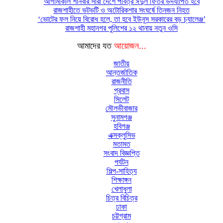
আগামীকাল শনিবার সারা দেশে পবিত্র ঈদুল ফিতর উদযাপিত হবে
রাজশাহীতে ভটভটি ও অটোরিকশার সংঘর্ষে তিনজন নিহত
‘ভোটের ফল নিয়ে বিরোধ হলে, তা হবে ইউনূস সরকারের বড় চ্যালেঞ্জ’
রাজশাহী মহানগর পুলিশের ১২ থানায় নতুন ওসি
আমাদের যত
আয়োজন...
জাতীয়
আন্তর্জাতিক
রাজনীতি
প্রবাস
সিলেট
মৌলভীবাজার
সুনামগঞ্জ
হবিগঞ্জ
এক্সক্লুসিভ
মতামত
সংবাদ বিজ্ঞপ্তি
পর্যটন
শিল্প-সাহিত্য
শিক্ষাঙ্গন
খেলাধুলা
চিত্র বিচিত্র
ঢাকা
চট্টগ্রাম