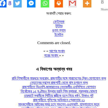
8
8
Share
সংবাদটি শেয়ার করুন:
ফেইসবুক
টুইটার
গুগল প্লাস
ইমেইল
Comments are closed.
« «
আগের সংবাদ
পরের সংবাদ
» »
এ বিভাগের অন্যান্য খবর
রাবি শিক্ষার্থীকে মারধরে অবরোধ, রাজশাহীর সঙ্গে সারাদেশের ট্রেন যোগাযোগ বন্ধ
নেতৃত্বের দ্বন্দ্বে রাজশাহী থেকে বাস চলাচল বন্ধ
রাজশাহীতে বিএনপি-জামায়াতের নেতাকর্মীর এনসিপিতে যোগদান
নিখোঁজের ১৫ ঘণ্টায়ও উদ্ধার হয়নি শিশু হুমায়রা, পুরস্কার ঘোষণা
চারঘাটে স্বামীকে পিটিয়ে স্ত্রীকে তুলে নিয়ে ধর্ষণ, টাকাও লুট
রাজশাহীতে পুলিশের অভিযানে গ্রেফতার ২১
মাদকসেবীকে আটকের সময় ঢলে পড়লেন এএসআই, হাসপাতালে মৃত্যু