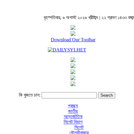
বৃহস্পতিবার, ৬ অগাস্ট ২০২৬ খ্রীষ্টাব্দ | ২২ শ্রাবণ ১৪৩৩ বঙ্গাব্
Download Our Toolbar
কি খুজতে চান:
প্রচ্ছদ
জাতীয়
আন্তর্জাতিক
সিলেট বিভাগ
সিলেট
মৌলভীবাজার