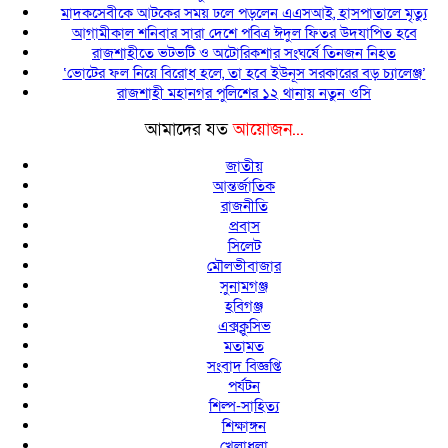
মাদকসেবীকে আটকের সময় ঢলে পড়লেন এএসআই, হাসপাতালে মৃত্যু
আগামীকাল শনিবার সারা দেশে পবিত্র ঈদুল ফিতর উদযাপিত হবে
রাজশাহীতে ভটভটি ও অটোরিকশার সংঘর্ষে তিনজন নিহত
‘ভোটের ফল নিয়ে বিরোধ হলে, তা হবে ইউনূস সরকারের বড় চ্যালেঞ্জ’
রাজশাহী মহানগর পুলিশের ১২ থানায় নতুন ওসি
আমাদের যত
আয়োজন...
জাতীয়
আন্তর্জাতিক
রাজনীতি
প্রবাস
সিলেট
মৌলভীবাজার
সুনামগঞ্জ
হবিগঞ্জ
এক্সক্লুসিভ
মতামত
সংবাদ বিজ্ঞপ্তি
পর্যটন
শিল্প-সাহিত্য
শিক্ষাঙ্গন
খেলাধুলা