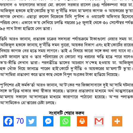
ফয়সাল ও ফয়সালের ভায়রা মো. রুবেল সরকার রাসেল (৩৩) পরিকল্পনা করে ডা.
আজিজুল হককে হাই’কোর্টের ভু’য়া দু’র্নীতি দমন মা’মলার কাগজ ও আয়করের ভু’য়া
কাগজ দেখান। এছাড়া রুবেল নিজেকে ডিবি পু’লিশ ও ওয়ারেন্ট অফিসার হিসেবে
পরিচয় দেন। এভাবে ভ’য় দেখিয়ে চলতি বছরের ১৫ জুলাই থেকে ৩০ সেপ্টেম্বর পর্যন্ত
৯৫ লাখ টাকা হাতিয়ে নেন তারা।
তিনি আরও জানান, প্রতারক চক্রের সদস্যরা পর্যায়ক্রমে টাকাগুলো নেয়ার সময় ডা.
আজিজুল হককে জানায়, দু’র্নীতি দমন ব্যুরো, আয়কর বিভাগ এবং হাই’কোর্টের রায়ের
বিষয়ে কাগজ বের হতে সময় লাগবে। তাই এ বিষয়ে কারো সঙ্গে কথা বলা যাবে না।
কেউ জানলে তার ও তার পরিবারের যে কোনো বড় ধরনের ক্ষতি হতে পারে বলেও
ভ’য়-ভীতি দেখান তারা। পরবর্তীতে তাদের আচরণে স’ন্দেহ হওয়ায় ডা. আজিজুল
হক খোঁজ নিয়ে জানতে পারেন হাই’কোর্টে দু’র্নীতি ও আয়করের মা’মলা’টি ভু’য়া।
আ’সামিরা প্রতারণা করে তার কাছ থেকে বিপুল অংকের টাকা হাতিয়ে নিয়েছে।
পু’লিশের এই কর্মক’র্তা আরও জানান, আ’ট’কের পর জিজ্ঞাসাবাদে দুই আ’সামি ঘটনার
সঙ্গে জ’ড়িত থাকার কথা স্বীকার করেছে। তাদের প্রতারণার মাধ্যমে অর্থ আত্মসাতের
মা’মলায় সকালে আ’দালতের মাধ্যমে কারাগারে পাঠানো হয়েছে। অ’পর পলাতক
আ’সামিকেও গ্রে’প্তারের চেষ্টা চলছে।
সংবাদটি শেয়ার করুন
70