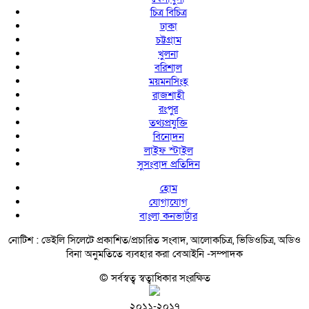
চিত্র বিচিত্র
ঢাকা
চট্টগ্রাম
খুলনা
বরিশাল
ময়মনসিংহ
রাজশাহী
রংপুর
তথ্যপ্রযুক্তি
বিনোদন
লাইফ স্টাইল
সুসংবাদ প্রতিদিন
হোম
যোগাযোগ
বাংলা কনভার্টার
নোটিশ :
ডেইলি সিলেটে প্রকাশিত/প্রচারিত সংবাদ, আলোকচিত্র, ভিডিওচিত্র, অডিও
বিনা অনুমতিতে ব্যবহার করা বেআইনি -সম্পাদক
© সর্বস্বত্ব স্বত্বাধিকার সংরক্ষিত
২০১১-২০১৭