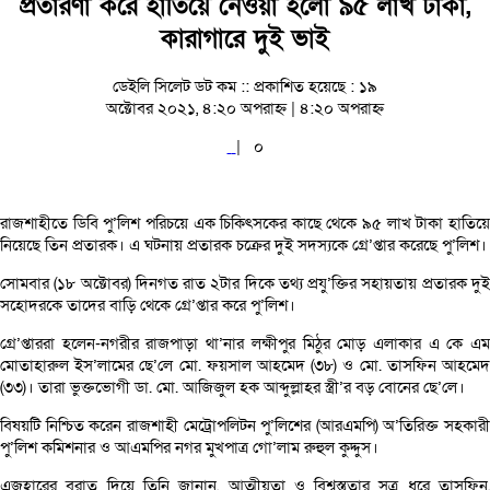
প্রতারণা করে হাতিয়ে নেওয়া হলো ৯৫ লাখ টাকা,
কারাগারে দুই ভাই
ডেইলি সিলেট ডট কম ::
প্রকাশিত হয়েছে : ১৯
অক্টোবর ২০২১, ৪:২০ অপরাহ্ন | ৪:২০ অপরাহ্ন
|
০
রাজশাহীতে ডিবি পু’লিশ পরিচয়ে এক চিকিৎসকের কাছে থেকে ৯৫ লাখ টাকা হাতিয়ে
নিয়েছে তিন প্রতারক। এ ঘটনায় প্রতারক চক্রের দুই সদস্যকে গ্রে’প্তার করেছে পু’লিশ।
সোমবার (১৮ অক্টোবর) দিনগত রাত ২টার দিকে তথ্য প্রযু’ক্তির সহায়তায় প্রতারক দুই
সহোদরকে তাদের বাড়ি থেকে গ্রে’প্তার করে পু’লিশ।
গ্রে’প্তাররা হলেন-নগরীর রাজপাড়া থা’নার লক্ষীপুর মিঠুর মোড় এলাকার এ কে এম
মোতাহারুল ইস’লামের ছে’লে মো. ফয়সাল আহমেদ (৩৮) ও মো. তাসফিন আহমেদ
(৩৩)। তারা ভুক্তভোগী ডা. মো. আজিজুল হক আব্দুল্লাহর স্ত্রী’র বড় বোনের ছে’লে।
বিষয়টি নিশ্চিত করেন রাজশাহী মেট্রোপলিটন পু’লিশের (আরএমপি) অ’তিরিক্ত সহকারী
পু’লিশ কমিশনার ও আএমপির নগর মুখপাত্র গো’লাম রুহুল কুদ্দুস।
এজহারের বরাত দিয়ে তিনি জানান, আত্মীয়তা ও বিশ্বস্ততার সূত্র ধরে তাসফিন,