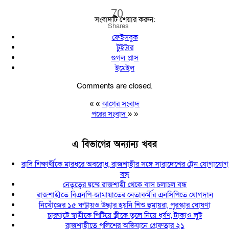
70
সংবাদটি শেয়ার করুন:
Shares
ফেইসবুক
টুইটার
গুগল প্লাস
ইমেইল
Comments are closed.
« «
আগের সংবাদ
পরের সংবাদ
» »
এ বিভাগের অন্যান্য খবর
রাবি শিক্ষার্থীকে মারধরে অবরোধ, রাজশাহীর সঙ্গে সারাদেশের ট্রেন যোগাযোগ
বন্ধ
নেতৃত্বের দ্বন্দ্বে রাজশাহী থেকে বাস চলাচল বন্ধ
রাজশাহীতে বিএনপি-জামায়াতের নেতাকর্মীর এনসিপিতে যোগদান
নিখোঁজের ১৫ ঘণ্টায়ও উদ্ধার হয়নি শিশু হুমায়রা, পুরস্কার ঘোষণা
চারঘাটে স্বামীকে পিটিয়ে স্ত্রীকে তুলে নিয়ে ধর্ষণ, টাকাও লুট
রাজশাহীতে পুলিশের অভিযানে গ্রেফতার ২১