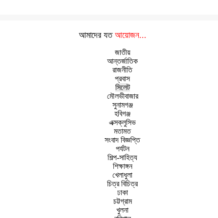
আমাদের যত
আয়োজন...
জাতীয়
আন্তর্জাতিক
রাজনীতি
প্রবাস
সিলেট
মৌলভীবাজার
সুনামগঞ্জ
হবিগঞ্জ
এক্সক্লুসিভ
মতামত
সংবাদ বিজ্ঞপ্তি
পর্যটন
শিল্প-সাহিত্য
শিক্ষাঙ্গন
খেলাধুলা
চিত্র বিচিত্র
ঢাকা
চট্টগ্রাম
খুলনা