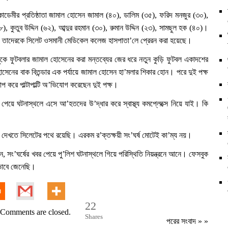
াডেমীর প্রতিষ্ঠাতা জামাল হোসেন জামাল (৪০), ডালিম (৩৫), ফরিদ মনজুর (৩০),
৮), কুতুব উদ্দিন (৬২), আব্দুর রহমান (৩০), রুমান উদ্দিন (২৩), সামছুল হক (৪০)।
তাদেরকে সিলেট ওসমানী মেডিকেল কলেজ হাসপাতা’লে প্রেরন করা হয়েছে।
ুকে ফুটবলার জামাল হোসেনের করা মন্তব্যের জের ধরে নতুন কুড়ি ফুটবল একাদশের
হোসেনের বাক বিতন্ডার এক পর্যায়ে জামাল হোসেন হা’মলার শিকার হোন। পরে দুই পক্ষ
 করে পাল্টাপাল্টি অ’ভিযোগ করেছেন দুই পক্ষ।
েয়ে ঘটনাস্থলে এসে আ’হতদের উ’দ্ধার করে স্বাস্থ্য কমপ্লেক্সে নিয়ে যাই। কি
।
 দেখতে সিলেটের পথে রয়েছি। এরকম র’ক্তক্ষয়ী সং’ঘর্ষ মোটেই কা’ম্য নয়।
ন, সং’ঘর্ষের খবর পেয়ে পু’লিশ ঘটনাস্থলে গিয়ে পরিস্থিতি নিয়ন্ত্রনে আনে। ফেসবুক
কভাবে জেনেছি।
22
Comments are closed.
Shares
পরের সংবাদ
» »