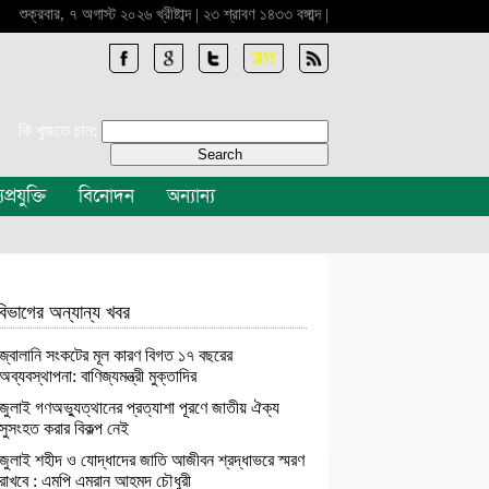
শুক্রবার, ৭ অগাস্ট ২০২৬ খ্রীষ্টাব্দ | ২৩ শ্রাবণ ১৪৩৩ বঙ্গাব্দ |
কি খুজতে চান:
প্রযুক্তি
বিনোদন
অন্যান্য
িভাগের অন্যান্য খবর
জ্বালানি সংকটের মূল কারণ বিগত ১৭ বছরের
অব্যবস্থাপনা: বাণিজ্যমন্ত্রী মুক্তাদির
জুলাই গণঅভ্যুত্থানের প্রত্যাশা পূরণে জাতীয় ঐক্য
সুসংহত করার বিকল্প নেই
জুলাই শহীদ ও যোদ্ধাদের জাতি আজীবন শ্রদ্ধাভরে স্মরণ
রাখবে : এমপি এমরান আহমদ চৌধুরী