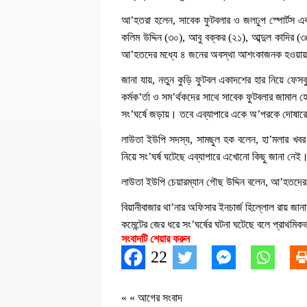
আ’হতরা হলেন, সাবেক ফুটবলার ও জলঢুপ স্পোর্টস এক
কলিম উদ্দিন (৩০), আবু বক্কর (২১), আব্দুল কাদির (৩
আ’হতদের মধ্যে ৪ জনের অবস্থা আশংকাজনক হওয়ায় 
জানা যায়, নতুন কুড়ি ফুটবল একাদশের হার নিয়ে ফেসব
কর্মক’র্তা ও সম’র্থকদের সাথে সাবেক ফুটবলার জামাল 
সং’ঘর্ষে জড়ায়। তবে এব্যাপারে একে অ’পরকে দোষারোপ
লাউতা ইউপি সদস্য, সামছুল হক বলেন, হা’মলার খবর প
নিয়ে সং’ঘর্ষ ঘটেছে এব্যাপারে এখোনো কিছু জানা নেই
লাউতা ইউপি চেয়ারম্যান গৌছ উদ্দিন বলেন, আ’হতদের
বিয়ানীবাজার থা’নার অফিসার ইনচার্জ হিল্লোল রায় জানা
কমেন্টের জের ধরে সং’ঘর্ষের ঘটনা ঘটেছে বলে প্রাথমি
সংবাদটি শেয়ার করুন
22
« «
আগের সংবাদ