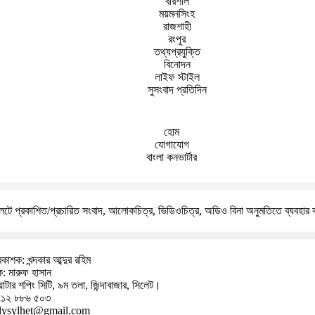
বরিশাল
ময়মনসিংহ
রাজশাহী
রংপুর
তথ্যপ্রযুক্তি
বিনোদন
লাইফ স্টাইল
সুসংবাদ প্রতিদিন
হোম
যোগাযোগ
বাংলা কনভার্টার
টে প্রকাশিত/প্রচারিত সংবাদ, আলোকচিত্র, ভিডিওচিত্র, অডিও বিনা অনুমতিতে ব্যবহার 
কাশক: খন্দকার আব্দুর রহিম
দক: মারুফ হাসান
়াটার শপিং সিটি, ৯ম তলা, জিন্দাবাজার, সিলেট।
৭১২ ৮৮৬ ৫০৩
ilysylhet@gmail.com