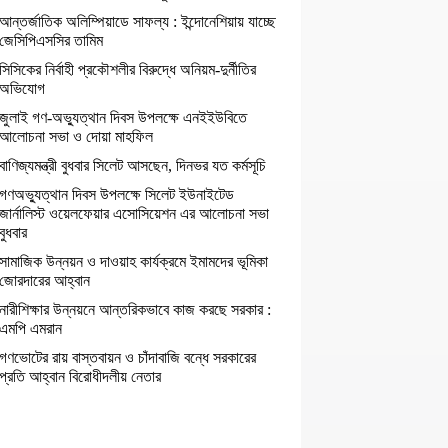
আন্তর্জাতিক অলিম্পিয়াডে সাফল্য : ইন্দোনেশিয়ায় যাচ্ছে
জেসিপিএসসির তামিম
সিসিকের নির্বাহী প্রকৌশলীর বিরুদ্ধে অনিয়ম-দুর্নীতির
অভিযোগ
জুলাই গণ-অভ্যুত্থান দিবস উপলক্ষে এনইইউবিতে
আলোচনা সভা ও দোয়া মাহফিল
বাণিজ্যমন্ত্রী বুধবার সিলেট আসছেন, দিনভর যত কর্মসূচি
গণঅভ্যুত্থান দিবস উপলক্ষে সিলেট ইউনাইটেড
জার্নালিস্ট ওয়েলফেয়ার এসোসিয়েশন এর আলোচনা সভা
বুধবার
সামাজিক উন্নয়ন ও দাওয়াহ কার্যক্রমে ইমামদের ভূমিকা
জোরদারের আহ্বান
নারীশিক্ষার উন্নয়নে আন্তরিকভাবে কাজ করছে সরকার :
এমপি এমরান
গণভোটের রায় বাস্তবায়ন ও চাঁদাবাজি বন্ধে সরকারের
প্রতি আহ্বান বিরোধীদলীয় নেতার