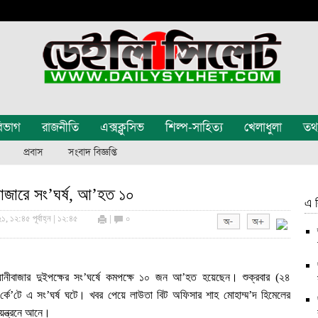
িভাগ
রাজনীতি
এক্সক্লুসিভ
শিল্প-সাহিত্য
খেলাধুলা
তথ্য
প্রবাস
সংবাদ বিজ্ঞপ্তি
বাজারে সং’ঘর্ষ, আ’হত ১০
এ ব
, ১২:৪৫ পূর্বাহ্ন | ১২:৪৫
|
০
য়ানীবাজার দুইপক্ষের সং’ঘর্ষে কমপক্ষে ১০ জন আ’হত হয়েছেন। শুক্রবার (২৪
া’র্কে’টে এ সং’ঘর্ষ ঘটে। খবর পেয়ে লাউতা বিট অফিসার শাহ মোহাম্ম’দ হিমেলের
িয়ন্ত্রনে আনে।