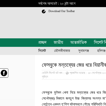
সর্বশেষ আপডেট : ২০ ঘন্টা আগে
Download Our Toolbar
প্রচ্ছদ
জাতীয়
আন্তর্জাতিক
সিলেট ব
সিলেট
মৌলভীবাজার
সুনামগঞ্জ
হবিগঞ্জ
ফেসবুকে মন্তব্যের জের ধরে বিয়ানী
ডেইলি সিলেট ডট কম ::
প্রকাশিত হয়েছে : ২৫ সেপ্টেম্বর ২০২১
পূর্বাহ্ন
ফেসবুকে ফুটবল খেলা নিয়ে মন্তব্যের জের ধরে বি
সেপ্টেম্বর) বিকালে জলঢুপ উচ্চ বিদ্যালয় সংলগ্ন ম
নের্তৃত্বে একদল পু’লিশ ঘটনাস্থলে পৌছে পরিস্থিতি ন