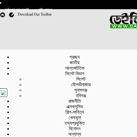
সর্বশেষ আপডেট : ১৩ ঘন্টা আগে
Download Our Toolbar
প্রচ্ছদ
জাতীয়
আন্তর্জাতিক
সিলেট বিভাগ
সিলেট
মৌলভীবাজার
সুনামগঞ্জ
হবিগঞ্জ
রাজনীতি
এক্সক্লুসিভ
শিল্প-সাহিত্য
খেলাধুলা
তথ্যপ্রযুক্তি
বিনোদন
অন্যান্য