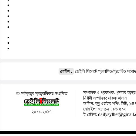
ডেইলি সিলেটে প্রকাশিত/প্রচারিত সংবা
নোটিশ :
সম্পাদক ও প্রকাশক: খন্দকার আব্দুর
© সর্বস্বত্ব স্বত্বাধিকার সংরক্ষিত
নির্বাহী সম্পাদক: মারুফ হাসান
অফিস: ব্লু ওয়াটার শপিং সিটি, ৯ম 
মোবাইল: ০১৭১২ ৮৮৬ ৫০৩
২০১১-২০১৭
ই-মেইল: dailysylhet@gmail