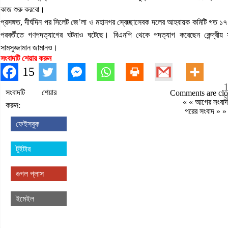
কাজ শুরু করবো।
প্রসঙ্গত, দীর্ঘদিন পর সিলেট জে’লা ও মহানগর স্বেচ্ছাসেবক দলের আহবায়ক কমিটি গত ১৭
পরবর্তীতে গণপদত্যাগের ঘটনাও ঘটেছে। বিএনপি থেকে পদত্যাগ করেছেন কেন্দ্রীয়
সামসুজ্জামান জামানও।
সংবাদটি শেয়ার করুন
15
সংবাদটি শেয়ার
Comments are clo
S
« «
আগের সংবাদ
করুন:
পরের সংবাদ
» »
ফেইসবুক
টুইটার
গুগল প্লাস
ইমেইল