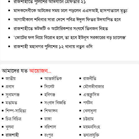
রাজশাহীতে পুলিশের অভিযানে গ্রেফতার ২১
মাদকসেবীকে আটকের সময় ঢলে পড়লেন এএসআই, হাসপাতালে মৃত্যু
আগামীকাল শনিবার সারা দেশে পবিত্র ঈদুল ফিতর উদযাপিত হবে
রাজশাহীতে ভটভটি ও অটোরিকশার সংঘর্ষে তিনজন নিহত
‘ভোটের ফল নিয়ে বিরোধ হলে, তা হবে ইউনূস সরকারের বড় চ্যালেঞ্জ’
রাজশাহী মহানগর পুলিশের ১২ থানায় নতুন ওসি
আমাদের যত
আয়োজন...
জাতীয়
আন্তর্জাতিক
রাজনীতি
প্রবাস
সিলেট
মৌলভীবাজার
সুনামগঞ্জ
হবিগঞ্জ
এক্সক্লুসিভ
মতামত
সংবাদ বিজ্ঞপ্তি
পর্যটন
শিল্প-সাহিত্য
শিক্ষাঙ্গন
খেলাধুলা
চিত্র বিচিত্র
ঢাকা
চট্টগ্রাম
খুলনা
বরিশাল
ময়মনসিংহ
রাজশাহী
রংপুর
তথ্যপ্রযুক্তি