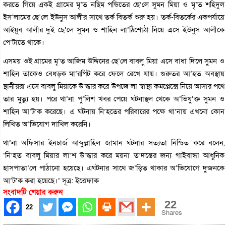
করতে গিয়ে একই গ্রামের মৃ’ত নছিম পন্ডিতের ছে’লে সুমন মিয়া ও মৃ’ত শহিদুল
ইস’লামের ছে’লে ইউনুস আলীর সাথে তর্ক বিতর্ক শুরু হয়। তর্ক-বিতর্কের একপর্যায়ে
আইয়ুব আলীর দুই ছে’লে সুমন ও শাহিন লা’ঠিশোঠা নিয়ে এসে ইউনুস আলীকে
পে’টাতে থাকে।
এসময় ওই গ্রামের মৃ’ত আজিম উদ্দিনের ছে’লে বাবলু মিয়া এসে বাধা দিলে সুমন ও
শাহিন তাকেও বেধড়ক মা’রপিট করে ফেলে রেখে যায়। গুরুতর আ’হত অবস্থায়
স্থানীয়রা এসে বাবলু মিয়াকে উ’দ্ধার করে উপজে’লা স্বাস্থ্য কমপ্লেক্সে নিয়ে আসার পথে
তার মুত্যু হয়। পরে থা’না পু’লিশ খবর পেয়ে ঘটনাস্থল থেকে অ’ভিযু’ক্ত সুমন ও
শাহিন আ’ট’ক করেছে। এ ঘটনায় নি’হতের পরিবারের পক্ষে থা’নায় এখনো কোন
লিখিত অ’ভিযোগ দাখিল করেনি।
থা’না অফিসার ইনচার্জ আব্দুল্লাহিল জামান ঘটনার সত্যতা নিশ্চিত করে বলেন,
‘নি’হত বাবলু মিয়ার লা’শ উ’দ্ধার করে ময়না ত’দন্তের জন্য গাইবান্ধা আধুনিক
হাসপাতা’লে পাঠানো হয়েছে। এঘটনার সাথে জ’ড়িত থাকার অ’ভিযোগে দুজনকে
আ’ট’ক করা হয়েছে।’ সূত্র: ইত্তেফাক
সংবাদটি শেয়ার করুন
22
22
Shares