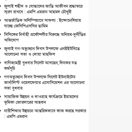
জুলাই শহীদ ও যোদ্ধাদের জাতি আজীবন শ্রদ্ধাভরে
স্মরণ রাখবে : এমপি এমরান আহমদ চৌধুরী
আন্তর্জাতিক অলিম্পিয়াডে সাফল্য : ইন্দোনেশিয়ায়
যাচ্ছে জেসিপিএসসির তামিম
সিসিকের নির্বাহী প্রকৌশলীর বিরুদ্ধে অনিয়ম-দুর্নীতির
অভিযোগ
জুলাই গণ-অভ্যুত্থান দিবস উপলক্ষে এনইইউবিতে
আলোচনা সভা ও দোয়া মাহফিল
বাণিজ্যমন্ত্রী বুধবার সিলেট আসছেন, দিনভর যত
কর্মসূচি
গণঅভ্যুত্থান দিবস উপলক্ষে সিলেট ইউনাইটেড
জার্নালিস্ট ওয়েলফেয়ার এসোসিয়েশন এর আলোচনা
সভা বুধবার
সামাজিক উন্নয়ন ও দাওয়াহ কার্যক্রমে ইমামদের
ভূমিকা জোরদারের আহ্বান
নারীশিক্ষার উন্নয়নে আন্তরিকভাবে কাজ করছে সরকার
: এমপি এমরান