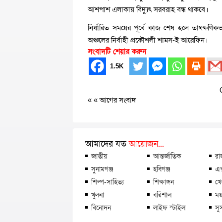
আশপাশ এলাকায় বিদ্যুৎ সরবরাহ বন্ধ থাকবে।
নির্ধারিত সময়ের পূর্বে কাজ শেষ হলে তাৎক্ষণি
অঞ্চলের নির্বাহী প্রকৌশলী শামস-ই আরেফিন।
সংবাদটি শেয়ার করুন
1.5K
« «
আগের সংবাদ
আমাদের যত
আয়োজন...
জাতীয়
আন্তর্জাতিক
রা
সুনামগঞ্জ
হবিগঞ্জ
এক
শিল্প-সাহিত্য
শিক্ষাঙ্গন
খে
খুলনা
বরিশাল
ময়
বিনোদন
লাইফ স্টাইল
সু