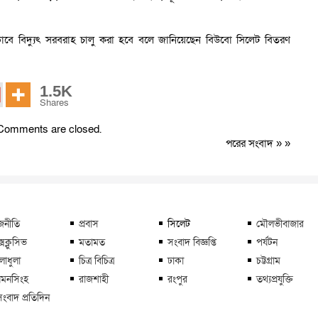
কভাবে বিদ্যুৎ সরবরাহ চালু করা হবে বলে জানিয়েছেন বিউবো সিলেট বিতরণ
1.5K
Shares
Comments are closed.
পরের সংবাদ
» »
জনীতি
প্রবাস
সিলেট
মৌলভীবাজার
্সক্লুসিভ
মতামত
সংবাদ বিজ্ঞপ্তি
পর্যটন
লাধুলা
চিত্র বিচিত্র
ঢাকা
চট্টগ্রাম
মনসিংহ
রাজশাহী
রংপুর
তথ্যপ্রযুক্তি
সংবাদ প্রতিদিন