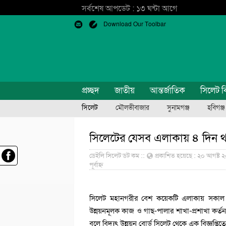
সর্বশেষ আপডেট : ১৩ ঘন্টা আগে
Download Our Toolbar
প্রচ্ছদ
জাতীয়
আন্তর্জাতিক
সিলেট ব
সিলেট
মৌলভীবাজার
সুনামগঞ্জ
হবিগঞ্জ
সিলেটের যেসব এলাকায় ৪ দিন থা
ডেইলি সিলেট ডট কম ::
প্রকাশিত হয়েছে : ২০ আগষ্ট ২০২
পূর্বাহ্ন
সিলেট মহানগরীর বেশ কয়েকটি এলাকায় সকাল থেকে
উন্নয়নমূলক কাজ ও গাছ-পালার শাখা-প্রশাখা কর্তন
বলে বিদ্যুৎ উন্নয়ন বোর্ড সিলেট থেকে এক বিজ্ঞপ্ত