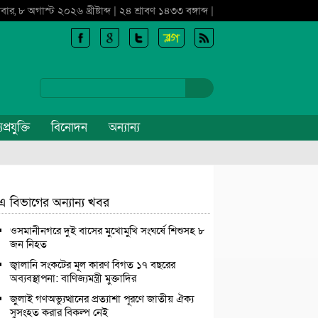
বার, ৮ অগাস্ট ২০২৬ খ্রীষ্টাব্দ | ২৪ শ্রাবণ ১৪৩৩ বঙ্গাব্দ |
প্রযুক্তি
বিনোদন
অন্যান্য
এ বিভাগের অন্যান্য খবর
ওসমানীনগরে দুই বাসের মুখোমুখি সংঘর্ষে শিশুসহ ৮
জন নিহত
জ্বালানি সংকটের মূল কারণ বিগত ১৭ বছরের
অব্যবস্থাপনা: বাণিজ্যমন্ত্রী মুক্তাদির
জুলাই গণঅভ্যুত্থানের প্রত্যাশা পূরণে জাতীয় ঐক্য
সুসংহত করার বিকল্প নেই