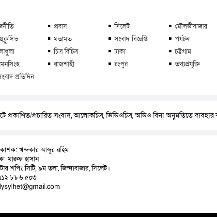
জনীতি
প্রবাস
সিলেট
মৌলভীবাজার
্সক্লুসিভ
মতামত
সংবাদ বিজ্ঞপ্তি
পর্যটন
লাধুলা
চিত্র বিচিত্র
ঢাকা
চট্টগ্রাম
মনসিংহ
রাজশাহী
রংপুর
তথ্যপ্রযুক্তি
সংবাদ প্রতিদিন
ে প্রকাশিত/প্রচারিত সংবাদ, আলোকচিত্র, ভিডিওচিত্র, অডিও বিনা অনুমতিতে ব্যবহা
রকাশক: খন্দকার আব্দুর রহিম
াদক: মারুফ হাসান
়াটার শপিং সিটি, ৯ম তলা, জিন্দাবাজার, সিলেট।
৭১২ ৮৮৬ ৫০৩
ilysylhet@gmail.com