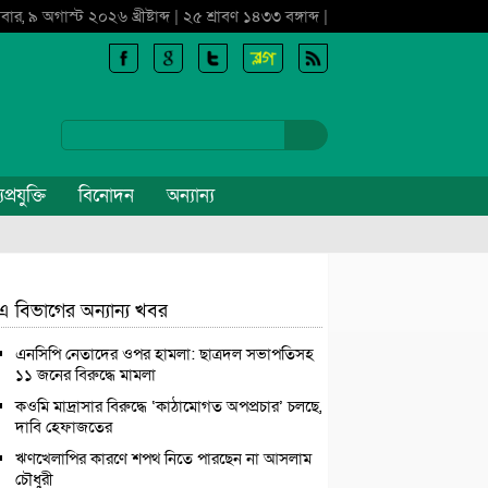
বার, ৯ অগাস্ট ২০২৬ খ্রীষ্টাব্দ | ২৫ শ্রাবণ ১৪৩৩ বঙ্গাব্দ |
প্রযুক্তি
বিনোদন
অন্যান্য
এ বিভাগের অন্যান্য খবর
এনসিপি নেতাদের ওপর হামলা: ছাত্রদল সভাপতিসহ
১১ জনের বিরুদ্ধে মামলা
কওমি মাদ্রাসার বিরুদ্ধে ‘কাঠামোগত অপপ্রচার’ চলছে,
দাবি হেফাজতের
ঋণখেলাপির কারণে শপথ নিতে পারছেন না আসলাম
চৌধুরী