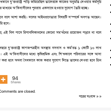
ধভাবে যু’ক্তরাষ্ট্রে পাড়ি জমিয়েছিল তাদেরকে কাজের অনুমতি দেওয়ার কর্মসূচি
াধ্যমে অ’ভিবাসীদের পুনরায় একসাথে হওয়ার সুযোগ তৈরি হচ্ছে।
বে বলে আশা করছি। দলের আইনপ্রণেতারা বিষয়টি স’ম্পর্কে অবগত আছেন।
ৈরি হবে।
য, এই বিল পাসে রিপাবলিকানদের কোনো সম’র্থনের প্রয়োজন পড়বে না বলে
রে যু’ক্তরাষ্ট্রে কাগজপত্রহীন অবস্থায় বসবাস ও কর্ম’রত ১ কোটি ১০ লাখ
রা। এই অ’ভিবাসীদের মধ্যে কৃষিশ্রমিক এবং শি’শুকালে পরিবারের সঙ্গে আসা
োগ সৃষ্টি করা হবে অথবা বৈধভাবে কাজ করার সুযোগ দিতে তাদের দেওয়া হবে গ্রিন
94
Shares
Comments are closed.
পরের সংবাদ
» »