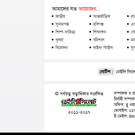
আমাদের যত
আয়োজন...
জাতীয়
আন্তর্জাতিক
রা
সুনামগঞ্জ
হবিগঞ্জ
এক
শিল্প-সাহিত্য
শিক্ষাঙ্গন
খে
খুলনা
বরিশাল
ময়
বিনোদন
লাইফ স্টাইল
সু
নোটিশ :
ডেইলি সিলেট
সম্পাদক ও প্
© সর্বস্বত্ব স্বত্বাধিকার সংরক্ষিত
নির্বাহী সম্প
অফিস: ব্লু ওয
মোবাইল: ০১
২০১১-২০১৭
ই-মেইল: da