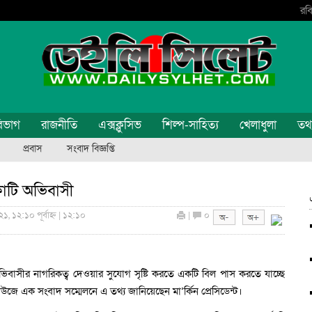
রবি
িভাগ
রাজনীতি
এক্সক্লুসিভ
শিল্প-সাহিত্য
খেলাধুলা
তথ্য
প্রবাস
সংবাদ বিজ্ঞপ্তি
১ কোটি অভিবাসী
, ১২:১০ পূর্বাহ্ন | ১২:১০
|
০
অ’ভিবাসীর নাগরিকত্ব দেওয়ার সুযোগ সৃষ্টি করতে একটি বিল পাস করতে যাচ্ছে
াউজে এক সংবাদ সম্মেলনে এ তথ্য জানিয়েছেন মা’র্কিন প্রেসিডেন্ট।