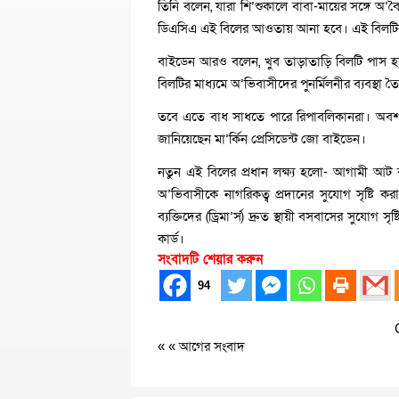
তিনি বলেন, যারা শি’শুকালে বাবা-মায়ের সঙ্গে অ’বৈ
ডিএসিএ এই বিলের আওতায় আনা হবে। এই বিলটির ম
বাইডেন আরও বলেন, খুব তাড়াতাড়ি বিলটি পাস হ
বিলটির মাধ্যমে অ’ভিবাসীদের পুনর্মিলনীর ব্যবস্থা ত
তবে এতে বাধ সাধতে পারে রিপাবলিকানরা। অবশ্
জানিয়েছেন মা’র্কিন প্রেসিডেন্ট জো বাইডেন।
নতুন এই বিলের প্রধান লক্ষ্য হলো- আগামী আট বছ
অ’ভিবাসীকে নাগরিকত্ব প্রদানের সুযোগ সৃষ্টি ক
ব্যক্তিদের (ড্রিমা’র্স) দ্রুত স্থায়ী বসবাসের সুয
কার্ড।
সংবাদটি শেয়ার করুন
94
« «
আগের সংবাদ