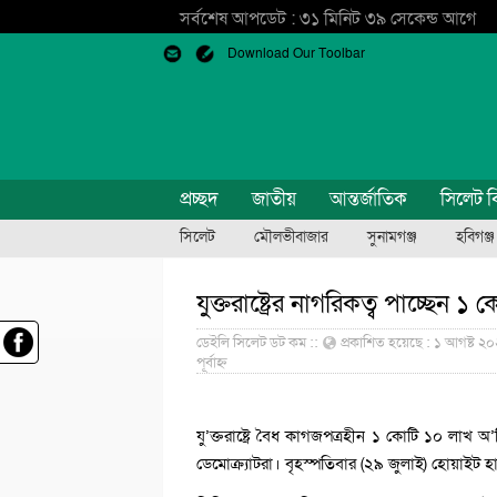
সর্বশেষ আপডেট : ৩১ মিনিট ৩৯ সেকেন্ড আগে
Download Our Toolbar
প্রচ্ছদ
জাতীয়
আন্তর্জাতিক
সিলেট ব
সিলেট
মৌলভীবাজার
সুনামগঞ্জ
হবিগঞ্জ
যুক্তরাষ্ট্রের নাগরিকত্ব পাচ্ছেন 
ডেইলি সিলেট ডট কম ::
প্রকাশিত হয়েছে : ১ আগষ্ট ২০২১
পূর্বাহ্ন
যু’ক্তরাষ্ট্রে বৈধ কাগজপত্রহীন ১ কোটি ১০ লাখ 
ডেমোক্র্যাটরা। বৃহস্পতিবার (২৯ জুলাই) হোয়াইট হ