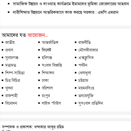
সামাজিক উন্নয়ন ও দাওয়াহ কার্যক্রমে ইমামদের ভূমিকা জোরদারের আহ্বান
নারীশিক্ষার উন্নয়নে আন্তরিকভাবে কাজ করছে সরকার : এমপি এমরান
আমাদের যত
আয়োজন...
জাতীয়
আন্তর্জাতিক
রাজনীতি
প্রবাস
সিলেট
মৌলভীবাজার
সুনামগঞ্জ
হবিগঞ্জ
এক্সক্লুসিভ
মতামত
সংবাদ বিজ্ঞপ্তি
পর্যটন
শিল্প-সাহিত্য
শিক্ষাঙ্গন
খেলাধুলা
চিত্র বিচিত্র
ঢাকা
চট্টগ্রাম
খুলনা
বরিশাল
ময়মনসিংহ
রাজশাহী
রংপুর
তথ্যপ্রযুক্তি
বিনোদন
লাইফ স্টাইল
সুসংবাদ প্রতিদিন
সম্পাদক ও প্রকাশক: খন্দকার আব্দুর রহিম