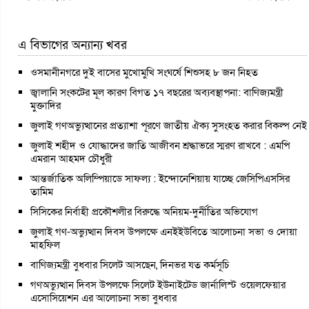
এ বিভাগের অন্যান্য খবর
ওসমানীনগরে দুই বাসের মুখোমুখি সংঘর্ষে শিশুসহ ৮ জন নিহত
জ্বালানি সংকটের মূল কারণ বিগত ১৭ বছরের অব্যবস্থাপনা: বাণিজ্যমন্ত্রী
মুক্তাদির
জুলাই গণঅভ্যুত্থানের প্রত্যাশা পূরণে জাতীয় ঐক্য সুসংহত করার বিকল্প নেই
জুলাই শহীদ ও যোদ্ধাদের জাতি আজীবন শ্রদ্ধাভরে স্মরণ রাখবে : এমপি
এমরান আহমদ চৌধুরী
আন্তর্জাতিক অলিম্পিয়াডে সাফল্য : ইন্দোনেশিয়ায় যাচ্ছে জেসিপিএসসির
তামিম
সিসিকের নির্বাহী প্রকৌশলীর বিরুদ্ধে অনিয়ম-দুর্নীতির অভিযোগ
জুলাই গণ-অভ্যুত্থান দিবস উপলক্ষে এনইইউবিতে আলোচনা সভা ও দোয়া
মাহফিল
বাণিজ্যমন্ত্রী বুধবার সিলেট আসছেন, দিনভর যত কর্মসূচি
গণঅভ্যুত্থান দিবস উপলক্ষে সিলেট ইউনাইটেড জার্নালিস্ট ওয়েলফেয়ার
এসোসিয়েশন এর আলোচনা সভা বুধবার