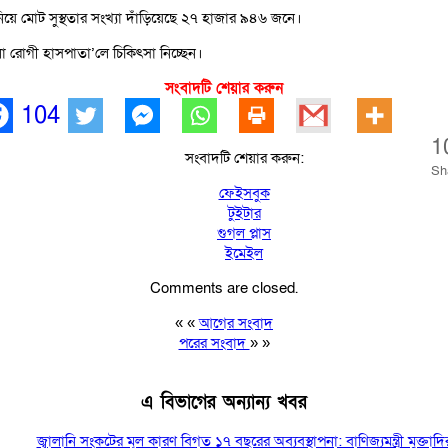
িয়ে মোট সুস্থতার সংখ্যা দাঁড়িয়েছে ২৭ হাজার ৯৪৬ জনে।
’না রোগী হাসপাতা’লে চিকিৎসা নিচ্ছেন।
সংবাদটি শেয়ার করুন
104
1
সংবাদটি শেয়ার করুন:
Sh
ফেইসবুক
টুইটার
গুগল প্লাস
ইমেইল
Comments are closed.
« «
আগের সংবাদ
পরের সংবাদ
» »
এ বিভাগের অন্যান্য খবর
জ্বালানি সংকটের মূল কারণ বিগত ১৭ বছরের অব্যবস্থাপনা: বাণিজ্যমন্ত্রী মুক্তাদি