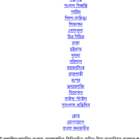
সংবাদ বিজ্ঞপ্তি
পর্যটন
শিল্প-সাহিত্য
শিক্ষাঙ্গন
খেলাধুলা
চিত্র বিচিত্র
ঢাকা
চট্টগ্রাম
খুলনা
বরিশাল
ময়মনসিংহ
রাজশাহী
রংপুর
তথ্যপ্রযুক্তি
বিনোদন
লাইফ স্টাইল
সুসংবাদ প্রতিদিন
হোম
যোগাযোগ
বাংলা কনভার্টার