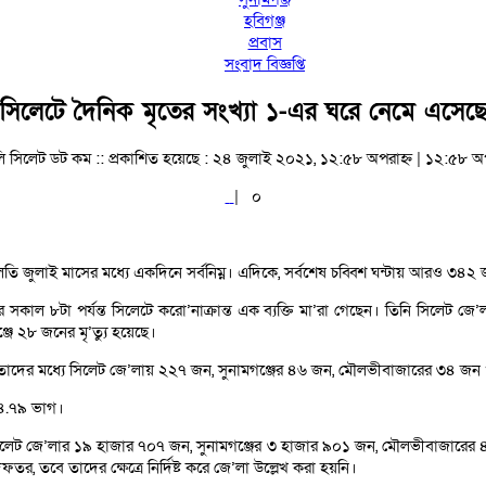
হবিগঞ্জ
প্রবাস
সংবাদ বিজ্ঞপ্তি
সিলেটে দৈনিক মৃতের সংখ্যা ১-এর ঘরে নেমে এসেছ
ি সিলেট ডট কম ::
প্রকাশিত হয়েছে : ২৪ জুলাই ২০২১, ১২:৫৮ অপরাহ্ন | ১২:৫৮ অপ
|
০
লতি জুলাই মাসের মধ্যে একদিনে সর্বনিম্ন। এদিকে, সর্বশেষ চব্বিশ ঘন্টায় আরও ৩৪
র সকাল ৮টা পর্যন্ত সিলেটে করো’নাক্রান্ত এক ব্যক্তি মা’রা গেছেন। তিনি সিলেট জ
ে ২৮ জনের মৃ’ত্যু হয়েছে।
ছেন। তাদের মধ্যে সিলেট জে’লায় ২২৭ জন, সুনামগঞ্জের ৪৬ জন, মৌলভীবাজারের ৩৪ জ
৩৪.৭৯ ভাগ।
ে সিলেট জে’লার ১৯ হাজার ৭০৭ জন, সুনামগঞ্জের ৩ হাজার ৯০১ জন, মৌলভীবাজার
র, তবে তাদের ক্ষেত্রে নির্দিষ্ট করে জে’লা উল্লেখ করা হয়নি।