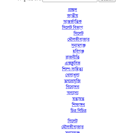
প্রচ্ছদ
জাতীয়
আন্তর্জাতিক
সিলেট বিভাগ
সিলেট
মৌলভীবাজার
সুনামগঞ্জ
হবিগঞ্জ
রাজনীতি
এক্সক্লুসিভ
শিল্প-সাহিত্য
খেলাধুলা
তথ্যপ্রযুক্তি
বিনোদন
অন্যান্য
মতামত
শিক্ষাঙ্গন
চিত্র বিচিত্র
সিলেট
মৌলভীবাজার
সুনামগঞ্জ