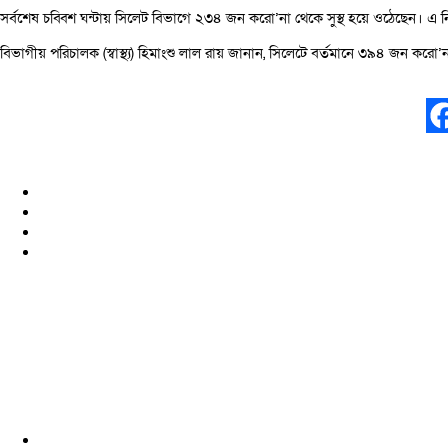
সর্বশেষ চব্বিশ ঘন্টায় সিলেট বিভাগে ২৩৪ জন করো’না থেকে সুস্থ হয়ে ওঠেছেন। এ ন
বিভাগীয় পরিচালক (স্বাস্থ্য) হিমাংশু লাল রায় জানান, সিলেটে বর্তমানে ৩৯৪ জন করো