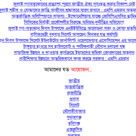
জুলাই গণঅভ্যুত্থানের প্রত্যাশা পূরণে জাতীয় ঐক্য সুসংহত করার বিকল্প নেই
জুলাই শহীদ ও যোদ্ধাদের জাতি আজীবন শ্রদ্ধাভরে স্মরণ রাখবে : এমপি এমরান আহম
আন্তর্জাতিক অলিম্পিয়াডে সাফল্য : ইন্দোনেশিয়ায় যাচ্ছে জেসিপিএসসির তামি
সিসিকের নির্বাহী প্রকৌশলীর বিরুদ্ধে অনিয়ম-দুর্নীতির অভিযোগ
জুলাই গণ-অভ্যুত্থান দিবস উপলক্ষে এনইইউবিতে আলোচনা সভা ও দোয়া মাহ
বাণিজ্যমন্ত্রী বুধবার সিলেট আসছেন, দিনভর যত কর্মসূচি
ত্থান দিবস উপলক্ষে সিলেট ইউনাইটেড জার্নালিস্ট ওয়েলফেয়ার এসোসিয়েশন এর আল
টাঙ্গুয়ার হাওরে সব হাউসবোট ও পর্যটকবাহী নৌযান চলাচল বন্ধ
সামাজিক উন্নয়ন ও দাওয়াহ কার্যক্রমে ইমামদের ভূমিকা জোরদারের আহ্বান
নারীশিক্ষার উন্নয়নে আন্তরিকভাবে কাজ করছে সরকার : এমপি এমরান
আমাদের যত
আয়োজন...
জাতীয়
আন্তর্জাতিক
রাজনীতি
প্রবাস
সিলেট
মৌলভীবাজার
সুনামগঞ্জ
হবিগঞ্জ
এক্সক্লুসিভ
মতামত