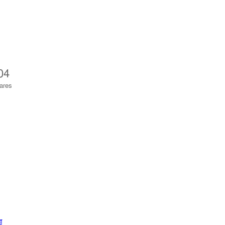
04
ares
র