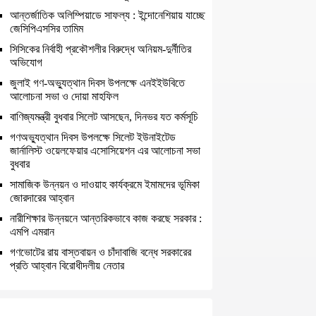
আন্তর্জাতিক অলিম্পিয়াডে সাফল্য : ইন্দোনেশিয়ায় যাচ্ছে
জেসিপিএসসির তামিম
সিসিকের নির্বাহী প্রকৌশলীর বিরুদ্ধে অনিয়ম-দুর্নীতির
অভিযোগ
জুলাই গণ-অভ্যুত্থান দিবস উপলক্ষে এনইইউবিতে
আলোচনা সভা ও দোয়া মাহফিল
বাণিজ্যমন্ত্রী বুধবার সিলেট আসছেন, দিনভর যত কর্মসূচি
গণঅভ্যুত্থান দিবস উপলক্ষে সিলেট ইউনাইটেড
জার্নালিস্ট ওয়েলফেয়ার এসোসিয়েশন এর আলোচনা সভা
বুধবার
সামাজিক উন্নয়ন ও দাওয়াহ কার্যক্রমে ইমামদের ভূমিকা
জোরদারের আহ্বান
নারীশিক্ষার উন্নয়নে আন্তরিকভাবে কাজ করছে সরকার :
এমপি এমরান
গণভোটের রায় বাস্তবায়ন ও চাঁদাবাজি বন্ধে সরকারের
প্রতি আহ্বান বিরোধীদলীয় নেতার