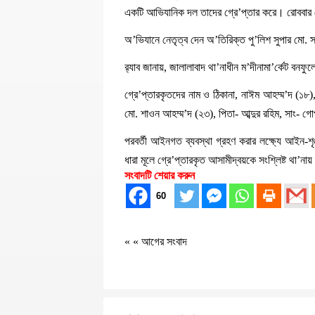
একটি আভিযানিক দল তাদের গ্রে’প্তার করে। রোববার (১
অ’ভিযানে নেতৃত্ব দেন অ’তিরিক্ত পু’লিশ সুপার মো
র‍্যাব জানায়, জালালাবাদ থা’নাধীন ম’দীনামা’র্কেট ব
গ্রে’প্তারকৃতদের নাম ও ঠিকানা, নাঈম আহম্ম’দ (১৮)
মো. শাওন আহম্ম’দ (২৩), পিতা- আব্দুর রহিম, সাং- 
পরবর্তী আইনগত ব্যবস্থা গ্রহণ করার লক্ষ্যে আইন
ধারা মূলে গ্রে’প্তারকৃত আসামীদ্বয়কে সংশ্লিষ্ট থা’ন
সংবাদটি শেয়ার করুন
60
« «
আগের সংবাদ