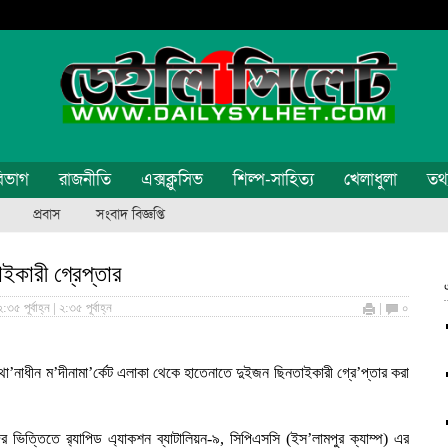
িভাগ
রাজনীতি
এক্সক্লুসিভ
শিল্প-সাহিত্য
খেলাধুলা
তথ্য
প্রবাস
সংবাদ বিজ্ঞপ্তি
াইকারী গ্রেপ্তার
 পূর্বাহ্ন | ২:৩৫ পূর্বাহ্ন
|
০
া’নাধীন ম’দীনামা’র্কেট এলাকা থেকে হাতেনাতে দুইজন ছিনতাইকারী গ্রে’প্তার করা
ভিত্তিতে র‌্যাপিড এ্যাকশন ব্যাটালিয়ন-৯, সিপিএসসি (ইস’লামপুর ক্যাম্প) এর