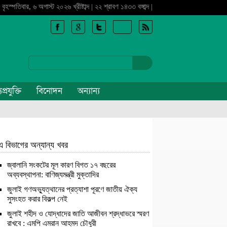
বৃহস্পতিবার, ৬ অগাস্ট ২০২৬ খ্রীষ্টাব্দ | ২২ শ্রাবণ ১৪৩৩ বঙ্গাব্দ |
প্রযুক্তি
বিনোদন
অন্যান্য
এ বিভাগের অন্যান্য খবর
জ্বালানি সংকটের মূল কারণ বিগত ১৭ বছরের
অব্যবস্থাপনা: বাণিজ্যমন্ত্রী মুক্তাদির
জুলাই গণঅভ্যুত্থানের প্রত্যাশা পূরণে জাতীয় ঐক্য
সুসংহত করার বিকল্প নেই
জুলাই শহীদ ও যোদ্ধাদের জাতি আজীবন শ্রদ্ধাভরে স্মরণ
রাখবে : এমপি এমরান আহমদ চৌধুরী