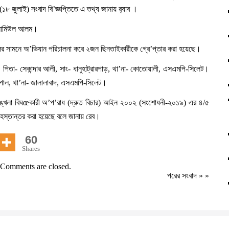
৮ জুলাই) সংবাদ বি’জ্ঞপ্তিতে এ তথ্য জানায় র‍্যাব ।
. সামিউল আলম।
নফুলের সামনে অ’ভিযান পরিচালনা করে ২জন ছিনতাইকারীকে গ্রে’প্তার করা হয়েছে।
, পিতা- সেকান্দার আলী, সাং- ধানুহাট্রারপাড়, থা’না- কোতোয়ালী, এসএমপি-সিলেট।
গোপাল, থা’না- জালালাবাদ, এসএমপি-সিলেট।
-শৃঙ্খলা বিঘœকারী অ’প’রাধ (দ্রুত বিচার) আইন ২০০২ (সংশোধনী-২০১৯) এর ৪/৫
ায় হস্তান্তর করা হয়েছে বলে জানায় রেব।
60
Shares
Comments are closed.
পরের সংবাদ
» »