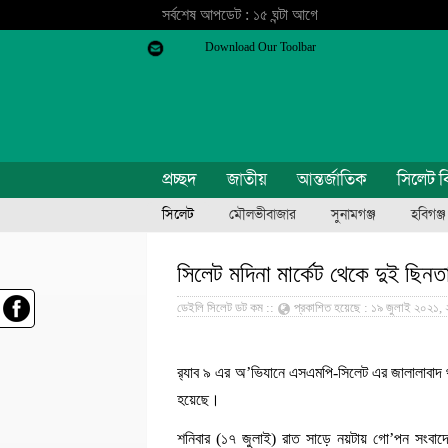
সর্বশেষ আপডেট : ১৫ ঘন্টা আগে
Download Our Toolbar
প্রচ্ছদ
জাতীয়
আন্তর্জাতিক
সিলেট ব
সিলেট
মৌলভীবাজার
সুনামগঞ্জ
হবিগঞ্জ
সিলেট মদিনা মার্কেট থেকে দুই ছিনত
ডেইলি সিলেট ডট কম ::
প্রকাশিত হয়েছে : ১৯ জুলাই ২০২১, ২:৩৫
র‍্যাব ৯ এর অ’ভিযানে এসএমপি-সিলেট এর জালালাবাদ থ
হয়েছে।
শনিবার (১৭ জুলাই) রাত সাড়ে নয়টায় গো’পন সংবাদের 