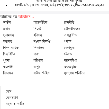
এসোসিয়েশন এর আলোচনা সভা বুধবার
সামাজিক উন্নয়ন ও দাওয়াহ কার্যক্রমে ইমামদের ভূমিকা জোরদারের আহ্বান
আমাদের যত
আয়োজন...
জাতীয়
আন্তর্জাতিক
রাজনীতি
প্রবাস
সিলেট
মৌলভীবাজার
সুনামগঞ্জ
হবিগঞ্জ
এক্সক্লুসিভ
মতামত
সংবাদ বিজ্ঞপ্তি
পর্যটন
শিল্প-সাহিত্য
শিক্ষাঙ্গন
খেলাধুলা
চিত্র বিচিত্র
ঢাকা
চট্টগ্রাম
খুলনা
বরিশাল
ময়মনসিংহ
রাজশাহী
রংপুর
তথ্যপ্রযুক্তি
বিনোদন
লাইফ স্টাইল
সুসংবাদ প্রতিদিন
হোম
যোগাযোগ
বাংলা কনভার্টার