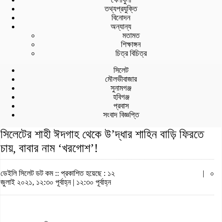
তথ্যপ্রযুক্তি
বিনোদন
অন্যান্য
মতামত
শিক্ষাঙ্গন
চিত্র বিচিত্র
সিলেট
মৌলভীবাজার
সুনামগঞ্জ
হবিগঞ্জ
প্রবাস
সংবাদ বিজ্ঞপ্তি
সিলেটের শাহী ঈদগাহ থেকে উ’দ্ধার শাহিন বাড়ি ফিরতে
চায়, বাবার নাম ‘খরগোশ’!
ডেইলি সিলেট ডট কম ::
প্রকাশিত হয়েছে : ১২
|
০
জুলাই ২০২১, ১২:৩০ পূর্বাহ্ন | ১২:৩০ পূর্বাহ্ন