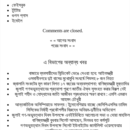
ফেইসবুক
টুইটার
গুগল প্লাস
ইমেইল
Comments are closed.
« «
আগের সংবাদ
পরের সংবাদ
» »
এ বিভাগের অন্যান্য খবর
বাজারে ব্যবসায়ীদের সিন্ডিকেট ভেঙে দেওয়া হবে: আইনমন্ত্রী
ওসমানীনগরে দুই বাসের মুখোমুখি সংঘর্ষে শিশুসহ ৮ জন নিহত
জ্বালানি সংকটের মূল কারণ বিগত ১৭ বছরের অব্যবস্থাপনা: বাণিজ্যমন্ত্রী মুক্তাদির
জুলাই গণঅভ্যুত্থানের প্রত্যাশা পূরণে জাতীয় ঐক্য সুসংহত করার বিকল্প নেই
জুলাই শহীদ ও যোদ্ধাদের জাতি আজীবন শ্রদ্ধাভরে স্মরণ রাখবে : এমপি এমরান
আহমদ চৌধুরী
আন্তর্জাতিক অলিম্পিয়াডে সাফল্য : ইন্দোনেশিয়ায় যাচ্ছে জেসিপিএসসির তামিম
সিসিকের নির্বাহী প্রকৌশলীর বিরুদ্ধে অনিয়ম-দুর্নীতির অভিযোগ
জুলাই গণ-অভ্যুত্থান দিবস উপলক্ষে এনইইউবিতে আলোচনা সভা ও দোয়া মাহফিল
বাণিজ্যমন্ত্রী বুধবার সিলেট আসছেন, দিনভর যত কর্মসূচি
গণঅভ্যুত্থান দিবস উপলক্ষে সিলেট ইউনাইটেড জার্নালিস্ট ওয়েলফেয়ার