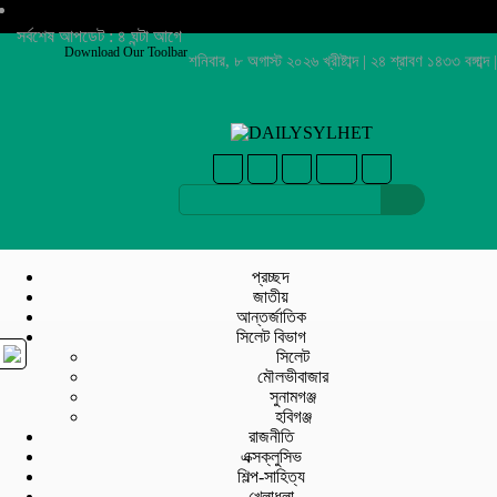
সর্বশেষ আপডেট : ৪ ঘন্টা আগে
Download Our Toolbar
শনিবার, ৮ অগাস্ট ২০২৬ খ্রীষ্টাব্দ | ২৪ শ্রাবণ ১৪৩৩ বঙ্গাব্দ |
প্রচ্ছদ
জাতীয়
আন্তর্জাতিক
সিলেট বিভাগ
সিলেট
মৌলভীবাজার
সুনামগঞ্জ
হবিগঞ্জ
রাজনীতি
এক্সক্লুসিভ
শিল্প-সাহিত্য
খেলাধুলা