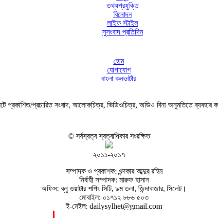
তথ্যপ্রযুক্তি
বিনোদন
লাইফ স্টাইল
সুসংবাদ প্রতিদিন
হোম
যোগাযোগ
বাংলা কনভার্টার
ে প্রকাশিত/প্রচারিত সংবাদ, আলোকচিত্র, ভিডিওচিত্র, অডিও বিনা অনুমতিতে ব্যবহার 
© সর্বস্বত্ব স্বত্বাধিকার সংরক্ষিত
২০১১-২০১৭
সম্পাদক ও প্রকাশক: খন্দকার আব্দুর রহিম
নির্বাহী সম্পাদক: মারুফ হাসান
অফিস: ব্লু ওয়াটার শপিং সিটি, ৯ম তলা, জিন্দাবাজার, সিলেট।
মোবাইল: ০১৭১২ ৮৮৬ ৫০৩
ই-মেইল: dailysylhet@gmail.com