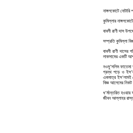
নাঙ্গলকোটে নোটারি 
কুমিল্লার নাঙ্গলকোট
বাবলী রাণী দাস উপজ
সম্প্রতি কুমিল্লা ব
বাবলী রাণী দাসের প
লাকসামের একটি আশ্
নওমু’সলিম ফাতেমা আ
গ্রন্থ পড়ে ও ইস’ল
একমাত্র ইস’লামই স
বিজ্ঞ আলেমের নিকট গ
ধ’র্মান্তরিত হওয়ায়
জীবন আল্লাহর রাস