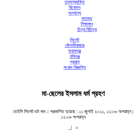
তথ্যপ্রযুক্তি
বিনোদন
অন্যান্য
মতামত
শিক্ষাঙ্গন
চিত্র বিচিত্র
সিলেট
মৌলভীবাজার
সুনামগঞ্জ
হবিগঞ্জ
প্রবাস
সংবাদ বিজ্ঞপ্তি
মা-ছেলের ইসলাম ধর্ম গ্রহণ
ডেইলি সিলেট ডট কম ::
প্রকাশিত হয়েছে : ১১ জুলাই ২০২১, ১২:০৬ অপরাহ্ন |
১২:০৬ অপরাহ্ন
|
০