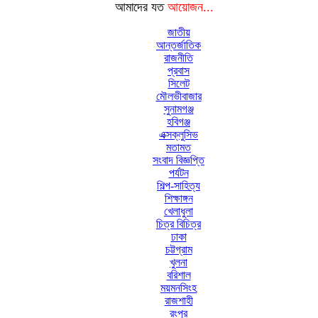
আমাদের যত
আয়োজন...
জাতীয়
আন্তর্জাতিক
রাজনীতি
প্রবাস
সিলেট
মৌলভীবাজার
সুনামগঞ্জ
হবিগঞ্জ
এক্সক্লুসিভ
মতামত
সংবাদ বিজ্ঞপ্তি
পর্যটন
শিল্প-সাহিত্য
শিক্ষাঙ্গন
খেলাধুলা
চিত্র বিচিত্র
ঢাকা
চট্টগ্রাম
খুলনা
বরিশাল
ময়মনসিংহ
রাজশাহী
রংপুর