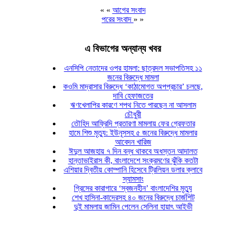
« «
আগের সংবাদ
পরের সংবাদ
» »
এ বিভাগের অন্যান্য খবর
এনসিপি নেতাদের ওপর হামলা: ছাত্রদল সভাপতিসহ ১১
জনের বিরুদ্ধে মামলা
কওমি মাদ্রাসার বিরুদ্ধে ‘কাঠামোগত অপপ্রচার’ চলছে,
দাবি হেফাজতের
ঋণখেলাপির কারণে শপথ নিতে পারছেন না আসলাম
চৌধুরী
তৌহিদ আফ্রিদি প্রতারণা মামলায় ফের গ্রেফতার
হামে শিশু মৃত্যু: ইউনূসসহ ৫ জনের বিরুদ্ধে মামলার
আবেদন খারিজ
ঈদুল আজহায় ৭ দিন বন্ধ থাকবে অধস্তন আদালত
হান্তাভাইরাস কী, বাংলাদেশে সংক্রমণের ঝুঁকি কতটা
এশিয়ার দ্বিতীয় কোম্পানি হিসেবে ট্রিলিয়ন ডলার ক্লাবে
স্যামসাং
গ্রিসের কারাগারে ‘স্বজনহীন’ বাংলাদেশির মৃত্যু
শেখ হাসিনা-কাদেরসহ ৪০ জনের বিরুদ্ধে চার্জশিট
দুই মামলায় জামিন পেলেন সেলিনা হায়াৎ আইভী