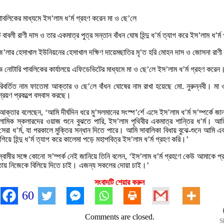
পাবলিকের মাধ্যমে ইস’লাম ধ’র্ম গ্রহণ করেন মা ও ছে’লে
ে বাবলী রাণী দাস ও তার একমাত্র পুত্র সন্তান বাঁধন ঘোষ হিন্দু ধ’র্ম ত্যাগ করে ইস’লাম ধ’র
ে’লার হেসাখাল ইউনিয়নের হেসাখাল দক্ষিণ দায়েমছাতির মৃ’ত হরি মোহন দাস ও জোসনা রাণী 
িজ্ঞ নোটারি পাবলিকের কার্যালয়ে এফিডেভিটের মাধ্যমে মা ও ছে’লে ইস’লাম ধ’র্ম গ্রহণ করেন
রিবর্তিত নাম ফাতেমা আক্তার ও ছে’লে বাঁধন ঘোষের নাম রাখা হয়েছে মো. নুরুন্নবী। মা ও ছে
রয়ণ প্রকল্পে বসবাস করছে।
ক্তার বলেছেন, ‘আমি দীর্ঘদিন ধরে মু’সলমানের সংস্প’র্শে এসে ইস’লাম ধ’র্ম স’ম্পর্কে জ
ামিক স্কলারদের ওয়াজ শুনে বুঝতে পারি, ইস’লাম পৃথিবীর একমাত্র শান্তির ধ’র্ম। আ
েরা ধ’র্ম, যা পরকালে মুক্তির সন্ধান দিতে পারে। আমি সাবালিকা বিধায় বুঝে-শুনে আমি 
িয়ে হিন্দু ধ’র্ম ত্যাগ করে কালেমা পড়ে মহাপবিত্র ইস’লাম ধ’র্ম গ্রহণ করি।’
 স্বামীর সঙ্গে কোনো স’ম্পর্ক নেই জানিয়ে তিনি বলেন, ‘ইস’লাম ধ’র্ম গ্রহণে কেউ আমাকে 
্তায় নিজেকে বিলিয়ে দিতে চাই। এজন্য সকলের দোয়া চাই।’
সংবাদটি শেয়ার করুন
60
Comments are closed.
S