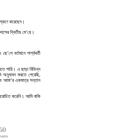
্ম গ্রহণ করেছেন।
দাসের দ্বিতীয় মে’য়ে।
।
’লে বর্তমানে পার্শ্ববর্তী
ানতে পারি। এ ছাড়া বিভিন্ন
মি অনুধাবন করতে পেরেছি,
এবং আমা’র একমাত্র সন্তান
প্ররোচিত করেনি। আমি বাকি
60
hares