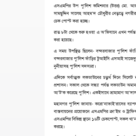
এসএমপির উপ পু’লিশ কমিশনার (উত্তর) মো. 
সামছুদ্দিন সালেহ আহম’দ চৌধুরীর নেতৃত্বে নগরীর স
চেক পোস্ট করা হচ্ছে।
রাত ৮টা থেকে শুরু হওয়া এ অ’ভিযানে এখন পর্যন্
করা হয়েছে।
এ সময় উপস্থিত ছিলেন- বন্দরবাজার পু’লিশ ফাঁড়ির
বন্দরবাজার পু’লিশ ফাঁড়ির টুআইসি এসআই সাজে
নুনীয়াসহ পু’লিশ সদস্যরা।
এদিকে সর্বাত্মক লকডাউনের চতুর্থ দিনে সিল
প্রশাসন। সকাল থেকে সন্ধ্যা পর্যন্ত লকডাউন অ
আ’ট’ক করেছে পু’লিশ। একইসাথে ভ্রাম্যমাণ আ’দা
মহানগর পু’লিশ জানায়- করো’নাভাই’রাসের ব্যা
বাস্তবায়নের প্রয়োজনে এসএমপির ক্রা’ইম ও ট্রাফ
এসএমপির বিভিন্ন স্থানে ১৬টি চেকপোস্ট, সকল থা’
করছে।