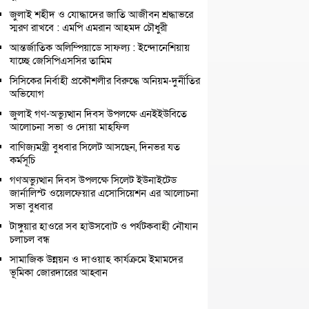
জুলাই শহীদ ও যোদ্ধাদের জাতি আজীবন শ্রদ্ধাভরে
স্মরণ রাখবে : এমপি এমরান আহমদ চৌধুরী
আন্তর্জাতিক অলিম্পিয়াডে সাফল্য : ইন্দোনেশিয়ায়
যাচ্ছে জেসিপিএসসির তামিম
সিসিকের নির্বাহী প্রকৌশলীর বিরুদ্ধে অনিয়ম-দুর্নীতির
অভিযোগ
জুলাই গণ-অভ্যুত্থান দিবস উপলক্ষে এনইইউবিতে
আলোচনা সভা ও দোয়া মাহফিল
বাণিজ্যমন্ত্রী বুধবার সিলেট আসছেন, দিনভর যত
কর্মসূচি
গণঅভ্যুত্থান দিবস উপলক্ষে সিলেট ইউনাইটেড
জার্নালিস্ট ওয়েলফেয়ার এসোসিয়েশন এর আলোচনা
সভা বুধবার
টাঙ্গুয়ার হাওরে সব হাউসবোট ও পর্যটকবাহী নৌযান
চলাচল বন্ধ
সামাজিক উন্নয়ন ও দাওয়াহ কার্যক্রমে ইমামদের
ভূমিকা জোরদারের আহ্বান