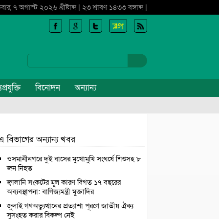
্রবার, ৭ অগাস্ট ২০২৬ খ্রীষ্টাব্দ | ২৩ শ্রাবণ ১৪৩৩ বঙ্গাব্দ |
প্রযুক্তি
বিনোদন
অন্যান্য
এ বিভাগের অন্যান্য খবর
ওসমানীনগরে দুই বাসের মুখোমুখি সংঘর্ষে শিশুসহ ৮
জন নিহত
জ্বালানি সংকটের মূল কারণ বিগত ১৭ বছরের
অব্যবস্থাপনা: বাণিজ্যমন্ত্রী মুক্তাদির
জুলাই গণঅভ্যুত্থানের প্রত্যাশা পূরণে জাতীয় ঐক্য
সুসংহত করার বিকল্প নেই