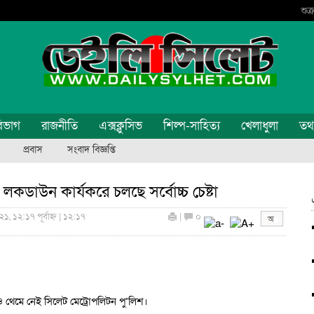
শুক
িভাগ
রাজনীতি
এক্সক্লুসিভ
শিল্প-সাহিত্য
খেলাধুলা
তথ্য
প্রবাস
সংবাদ বিজ্ঞপ্তি
লকডাউন কার্যকরে চলছে সর্বোচ্চ চেষ্টা
, ১২:১৭ পূর্বাহ্ন | ১২:১৭
|
০
ও থেমে নেই সিলেট মেট্রোপলিটন পু’লিশ।