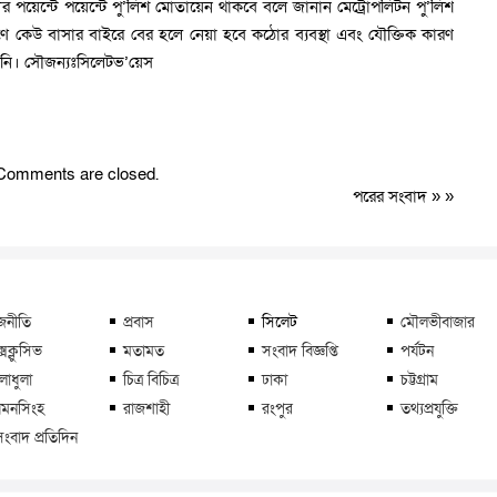
পয়েন্টে পয়েন্টে পু’লিশ মোতায়েন থাকবে বলে জানান মেট্রোপলিটন পু’লিশ
 কেউ বাসার বাইরে বের হলে নেয়া হবে কঠোর ব্যবস্থা এবং যৌক্তিক কারণ
তিনি। সৌজন্যঃসিলেটভ’য়েস
Comments are closed.
পরের সংবাদ
» »
জনীতি
প্রবাস
সিলেট
মৌলভীবাজার
্সক্লুসিভ
মতামত
সংবাদ বিজ্ঞপ্তি
পর্যটন
লাধুলা
চিত্র বিচিত্র
ঢাকা
চট্টগ্রাম
মনসিংহ
রাজশাহী
রংপুর
তথ্যপ্রযুক্তি
সংবাদ প্রতিদিন