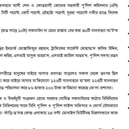
আজবাহার আলী শেখ ও কোতয়ালী জোনের সহকারী পু’লিশ কমিশনার (এসি)
িটি পয়েন্ট, কোর্ট পয়েন্ট, চৌহাট্টা পয়েন্ট, সুরমা পয়েন্টে গভীর রাতে বিশেষ
ত (রাত সাড়ে ১০টা) লকডাউন না মেনে রাস্তায় বের করা ৩০টি যানবাহন আ’ট’ক
 ইনচার্জ মোস্তাফিজুর রহমান, ট্রাফিকের সার্জেন্ট মোহাম্ম’দ জসিম উদ্দিন,
দুল করিম, এসআই মাসুক আহম’দ, এসআই জামিল আহম’দ, পু’লিশ সদস্য রতন
েট নগরীতে মানুষের বাইরে আসার প্রবণতা বাড়লেও সকাল থেকে তৎপর ছিল
মান্য করে বাইরে আসার অ’ভিযোগে ১২৬টি যানবাহনে মা’মলা ২২৩টি যানবাহন
লত পরিচালনা করে ৮৬ হাজার ২০০ টাকা জ’রিমানা করেছে জে’লা প্রশাসন।
পক ও ঊর্ধ্বমুখী সংক্রমণ রোধে সরকার ঘোষিত লকডাউনের কঠোর বিধিনিষেধ
িক ডিভিশনের সাথে ডিবি পু’লিশ ও পু’লিশ লাইন্স অফিসার ও ফোর্স যৌথভাবে
না- ফাঁড়ি-ত’দন্ত কেন্দ্র এলাকায় ২৪ ঘন্টা মোবাইল ডিউটিসহ নিরলসভাবে কাজ