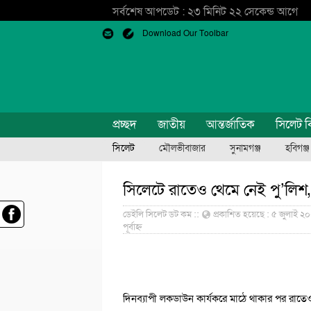
সর্বশেষ আপডেট : ২৩ মিনিট ২২ সেকেন্ড আগে
Download Our Toolbar
প্রচ্ছদ
জাতীয়
আন্তর্জাতিক
সিলেট ব
সিলেট
মৌলভীবাজার
সুনামগঞ্জ
হবিগঞ্জ
সিলেটে রাতেও থেমে নেই পু’লিশ, 
ডেইলি সিলেট ডট কম ::
প্রকাশিত হয়েছে : ৫ জুলাই ২০২১
পূর্বাহ্ন
দিনব্যাপী লকডাউন কার্যকরে মাঠে থাকার পর রাতে