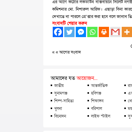
এর আগে কঠোর লকডাউন বাস্তবায়নে সিলেট নগরীর 
কমিশনার মো. নিশারুল আরিফ। এছাড়া বিনা কারণে
দেখাতে না পারলে গ্রে’প্তার করা হবে বলে জানান 
সংবাদটি শেয়ার করুন
« «
আগের সংবাদ
আমাদের যত
আয়োজন...
জাতীয়
আন্তর্জাতিক
রা
সুনামগঞ্জ
হবিগঞ্জ
এক
শিল্প-সাহিত্য
শিক্ষাঙ্গন
খে
খুলনা
বরিশাল
ময়
বিনোদন
লাইফ স্টাইল
সু