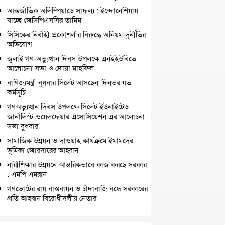
আন্তর্জাতিক অলিম্পিয়াডে সাফল্য : ইন্দোনেশিয়ায়
যাচ্ছে জেসিপিএসসির তামিম
সিসিকের নির্বাহী প্রকৌশলীর বিরুদ্ধে অনিয়ম-দুর্নীতির
অভিযোগ
জুলাই গণ-অভ্যুত্থান দিবস উপলক্ষে এনইইউবিতে
আলোচনা সভা ও দোয়া মাহফিল
বাণিজ্যমন্ত্রী বুধবার সিলেট আসছেন, দিনভর যত
কর্মসূচি
গণঅভ্যুত্থান দিবস উপলক্ষে সিলেট ইউনাইটেড
জার্নালিস্ট ওয়েলফেয়ার এসোসিয়েশন এর আলোচনা
সভা বুধবার
সামাজিক উন্নয়ন ও দাওয়াহ কার্যক্রমে ইমামদের
ভূমিকা জোরদারের আহ্বান
নারীশিক্ষার উন্নয়নে আন্তরিকভাবে কাজ করছে সরকার
: এমপি এমরান
গণভোটের রায় বাস্তবায়ন ও চাঁদাবাজি বন্ধে সরকারের
প্রতি আহ্বান বিরোধীদলীয় নেতার