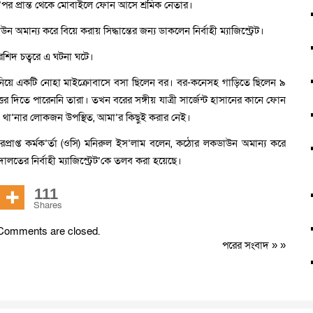
পর প্রান্ত থেকে মোবাইলে ফোন আসে শ্রমিক নেতার।
 অমান্য করে বিয়ে করায় সিদ্ধান্তের জন্য ডাকলেন নির্বাহী ম্যাজিস্ট্রেট।
ন রশিদ চত্বরে এ ঘটনা ঘটে।
নিয়ে একটি নোহা মাইক্রোবাসে বসা ছিলেন বর। বর-কনেসহ গাড়িতে ছিলেন ৯
র দিতে পারেননি তারা। তখন বরের সঙ্গীয় যাত্রী সার্জেন্ট হাসানের কানে ফোন
ও থা’নার লোকজন উপস্থিত, আমা’র কিছুই করার নেই।
রপ্রাপ্ত কর্মক’র্তা (ওসি) মনিরুল ইস’লাম বলেন, কঠোর লকডাউন অমান্য করে
দালতের নির্বাহী ম্যাজিস্ট্রেট’কে তলব করা হয়েছে।
111
Shares
Comments are closed.
পরের সংবাদ
» »