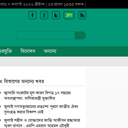
্রবার, ৭ অগাস্ট ২০২৬ খ্রীষ্টাব্দ | ২৩ শ্রাবণ ১৪৩৩ বঙ্গাব্দ |
প্রযুক্তি
বিনোদন
অন্যান্য
এ বিভাগের অন্যান্য খবর
জ্বালানি সংকটের মূল কারণ বিগত ১৭ বছরের
অব্যবস্থাপনা: বাণিজ্যমন্ত্রী মুক্তাদির
জুলাই গণঅভ্যুত্থানের প্রত্যাশা পূরণে জাতীয় ঐক্য
সুসংহত করার বিকল্প নেই
জুলাই শহীদ ও যোদ্ধাদের জাতি আজীবন শ্রদ্ধাভরে
স্মরণ রাখবে : এমপি এমরান আহমদ চৌধুরী