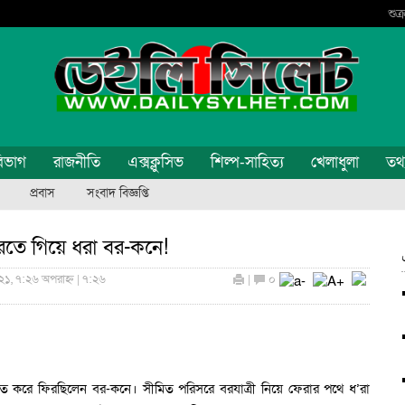
শুক
িভাগ
রাজনীতি
এক্সক্লুসিভ
শিল্প-সাহিত্য
খেলাধুলা
তথ্য
প্রবাস
সংবাদ বিজ্ঞপ্তি
রতে গিয়ে ধরা বর-কনে!
২১, ৭:২৬ অপরাহ্ন | ৭:২৬
|
০
তে করে ফিরছিলেন বর-কনে। সীমিত পরিসরে বরযাত্রী নিয়ে ফেরার পথে ধ’রা