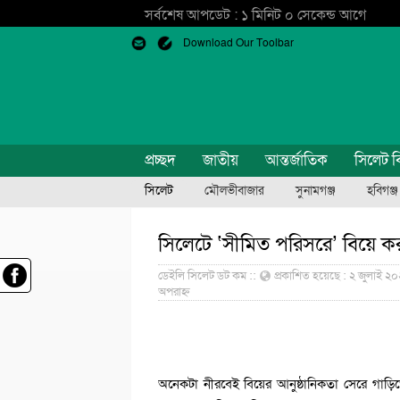
সর্বশেষ আপডেট : ১ মিনিট ০ সেকেন্ড আগে
Download Our Toolbar
প্রচ্ছদ
জাতীয়
আন্তর্জাতিক
সিলেট ব
সিলেট
মৌলভীবাজার
সুনামগঞ্জ
হবিগঞ্জ
সিলেটে ‘সীমিত পরিসরে’ বিয়ে ক
ডেইলি সিলেট ডট কম ::
প্রকাশিত হয়েছে : ২ জুলাই ২০
অপরাহ্ন
অনেকটা নীরবেই বিয়ের আনুষ্ঠানিকতা সেরে গাড়ি