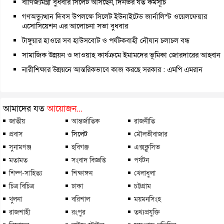
বাণিজ্যমন্ত্রী বুধবার সিলেট আসছেন, দিনভর যত কর্মসূচি
গণঅভ্যুত্থান দিবস উপলক্ষে সিলেট ইউনাইটেড জার্নালিস্ট ওয়েলফেয়ার
এসোসিয়েশন এর আলোচনা সভা বুধবার
টাঙ্গুয়ার হাওরে সব হাউসবোট ও পর্যটকবাহী নৌযান চলাচল বন্ধ
সামাজিক উন্নয়ন ও দাওয়াহ কার্যক্রমে ইমামদের ভূমিকা জোরদারের আহ্বান
নারীশিক্ষার উন্নয়নে আন্তরিকভাবে কাজ করছে সরকার : এমপি এমরান
আমাদের যত
আয়োজন...
জাতীয়
আন্তর্জাতিক
রাজনীতি
প্রবাস
সিলেট
মৌলভীবাজার
সুনামগঞ্জ
হবিগঞ্জ
এক্সক্লুসিভ
মতামত
সংবাদ বিজ্ঞপ্তি
পর্যটন
শিল্প-সাহিত্য
শিক্ষাঙ্গন
খেলাধুলা
চিত্র বিচিত্র
ঢাকা
চট্টগ্রাম
খুলনা
বরিশাল
ময়মনসিংহ
রাজশাহী
রংপুর
তথ্যপ্রযুক্তি