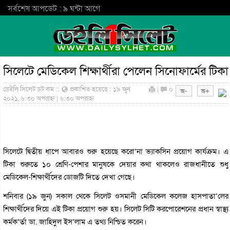
সর্বশেষ আপডেট : ৯ ঘন্টা আগে
সিলেটে মেডিকেল শিক্ষার্থীরা পেলেন সিনোফার্মের টিকা
ডেইলি সিলেট ডট কম ::
প্রকাশিত হয়েছে : ১৯ জুন
|
০
২০২১, ৬:৩০ অপরাহ্ন | ৬:৩০ অপরাহ্ন
সিলেটে দ্বিতীয় ধাপে আবারও শুরু হয়েছে করো’না ভ্যাকসিন প্রয়োগ কার্যক্রম। এ
টিকা শুরুতে ১০ শ্রেণি-পেশার মানুষকে দেয়ার কথা থাকলেও রাজধানীতে শুধু
মেডিকেল-শিক্ষার্থীদের ডোজটি দিতে দেখা গেছে।
শনিবার (১৯ জুন) সকাল থেকে সিলেট ওসমানী মেডিকেল কলেজ হাসপাতা’লের
শিক্ষার্থীদের দিয়ে এই টিকা প্রয়োগ শুরু হয়। সিলেট সিটি করপোরেশনের প্রধান স্বাস্থ্য
কর্মক’র্তা ডা. জাহিদুল ইস’লাম এ তথ্য নিশ্চিত করেন।