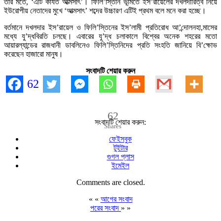
তার মতে, ‘এটি কার্যত আত্মসাৎ’। ফিলি’স্তিনি ভূমিতে ইস’রায়েলের দখলদারিত্ব নিয়ে
ইউরোপীয় নেতাদের মুখে ‘আত্মসাৎ’ শব্দের উচ্চারণ এটিই প্রথম বলে মনে করা হচ্ছে।
বর্তমানে দখলদার ইস’রায়েল ও ফিলি’স্তিনের ইস’লামী প্রতিরোধ আ’ন্দোলনহা,মাসের
মধ্যে যু’দ্ধবিরতি চলছে। এবারের যু’দ্ধ চলাকালে বিশ্বের অনেক শহরের মতো
আয়ারল্যান্ডের রাজধানী ডাবলিনেও ফিলি’স্তিনিদের প্রতি সংহতি জানিয়ে বি’ক্ষোভ
করেছেন হাজারো মানুষ।
সংবাদটি শেয়ার করুন
62
62
সংবাদটি শেয়ার করুন:
Shares
ফেইসবুক
টুইটার
গুগল প্লাস
ইমেইল
Comments are closed.
« «
আগের সংবাদ
পরের সংবাদ
» »