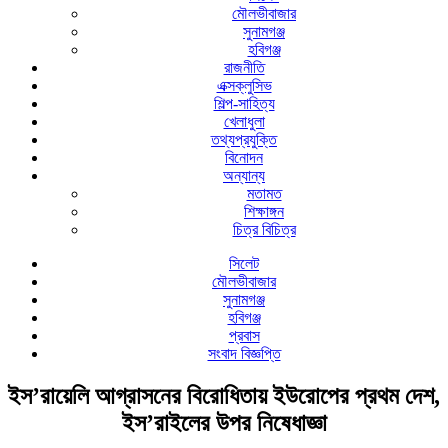
মৌলভীবাজার
সুনামগঞ্জ
হবিগঞ্জ
রাজনীতি
এক্সক্লুসিভ
শিল্প-সাহিত্য
খেলাধুলা
তথ্যপ্রযুক্তি
বিনোদন
অন্যান্য
মতামত
শিক্ষাঙ্গন
চিত্র বিচিত্র
সিলেট
মৌলভীবাজার
সুনামগঞ্জ
হবিগঞ্জ
প্রবাস
সংবাদ বিজ্ঞপ্তি
ইস’রায়েলি আগ্রাসনের বিরোধিতায় ইউরোপের প্রথম দেশ,
ইস’রাইলের উপর নিষেধাজ্ঞা