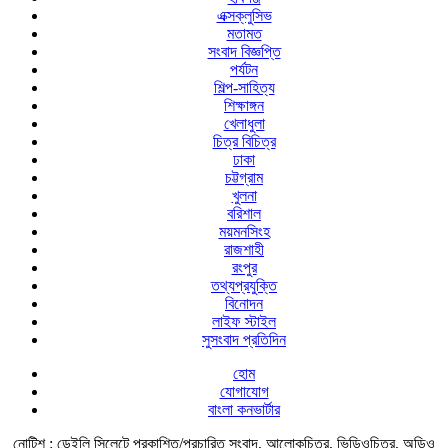
এক্সক্লুসিভ
মতামত
সংবাদ বিজ্ঞপ্তি
পর্যটন
শিল্প-সাহিত্য
শিক্ষাঙ্গন
খেলাধুলা
চিত্র বিচিত্র
ঢাকা
চট্টগ্রাম
খুলনা
বরিশাল
ময়মনসিংহ
রাজশাহী
রংপুর
তথ্যপ্রযুক্তি
বিনোদন
লাইফ স্টাইল
সুসংবাদ প্রতিদিন
হোম
যোগাযোগ
বাংলা কনভার্টার
নোটিশ :
ডেইলি সিলেটে প্রকাশিত/প্রচারিত সংবাদ, আলোকচিত্র, ভিডিওচিত্র, অডিও