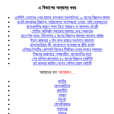
এ বিভাগের অন্যান্য খবর
এনসিপি নেতাদের ওপর হামলা: ছাত্রদল সভাপতিসহ ১১ জনের বিরুদ্ধে মামলা
কওমি মাদ্রাসার বিরুদ্ধে ‘কাঠামোগত অপপ্রচার’ চলছে, দাবি হেফাজতের
ঋণখেলাপির কারণে শপথ নিতে পারছেন না আসলাম চৌধুরী
তৌহিদ আফ্রিদি প্রতারণা মামলায় ফের গ্রেফতার
হামে শিশু মৃত্যু: ইউনূসসহ ৫ জনের বিরুদ্ধে মামলার আবেদন খারিজ
ঈদুল আজহায় ৭ দিন বন্ধ থাকবে অধস্তন আদালত
হান্তাভাইরাস কী, বাংলাদেশে সংক্রমণের ঝুঁকি কতটা
এশিয়ার দ্বিতীয় কোম্পানি হিসেবে ট্রিলিয়ন ডলার ক্লাবে স্যামসাং
গ্রিসের কারাগারে ‘স্বজনহীন’ বাংলাদেশির মৃত্যু
শেখ হাসিনা-কাদেরসহ ৪০ জনের বিরুদ্ধে চার্জশিট
দুই মামলায় জামিন পেলেন সেলিনা হায়াৎ আইভী
আমাদের যত
আয়োজন...
জাতীয়
আন্তর্জাতিক
রাজনীতি
প্রবাস
সিলেট
মৌলভীবাজার
সুনামগঞ্জ
হবিগঞ্জ