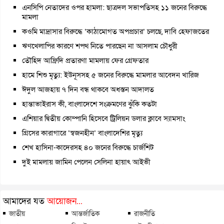
এনসিপি নেতাদের ওপর হামলা: ছাত্রদল সভাপতিসহ ১১ জনের বিরুদ্ধে
মামলা
কওমি মাদ্রাসার বিরুদ্ধে ‘কাঠামোগত অপপ্রচার’ চলছে, দাবি হেফাজতের
ঋণখেলাপির কারণে শপথ নিতে পারছেন না আসলাম চৌধুরী
তৌহিদ আফ্রিদি প্রতারণা মামলায় ফের গ্রেফতার
হামে শিশু মৃত্যু: ইউনূসসহ ৫ জনের বিরুদ্ধে মামলার আবেদন খারিজ
ঈদুল আজহায় ৭ দিন বন্ধ থাকবে অধস্তন আদালত
হান্তাভাইরাস কী, বাংলাদেশে সংক্রমণের ঝুঁকি কতটা
এশিয়ার দ্বিতীয় কোম্পানি হিসেবে ট্রিলিয়ন ডলার ক্লাবে স্যামসাং
গ্রিসের কারাগারে ‘স্বজনহীন’ বাংলাদেশির মৃত্যু
শেখ হাসিনা-কাদেরসহ ৪০ জনের বিরুদ্ধে চার্জশিট
দুই মামলায় জামিন পেলেন সেলিনা হায়াৎ আইভী
আমাদের যত
আয়োজন...
জাতীয়
আন্তর্জাতিক
রাজনীতি