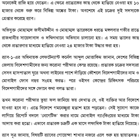
অনেকেই রাজি হয়ে যেতেন। এ ক্ষেত্রে প্রত্যেকের কাছ থেকে হাতিয়ে নেওয়া হয় ১০
হাজার থেকে শুরু করে বিভিন্ন অঙ্কের টাকা। অবশেষে এই চক্রের দুই সদস্যকে
গ্রেপ্তার করেছে র‌্যাব।
অভিযুক্ত মোহাম্মদ জসীমউদ্দীন ও মোহাম্মদ তারেককে ধরতে মঙ্গলবার গভীর রাতে
রাজধানীর সায়েদাবাদ ও দক্ষিণখানে অভিযান চালানো হয়। এ সময় তাদের কাছ
থেকে প্রতারণার মাধ্যমে হাতিয়ে নেওয়া ২৪ হাজার টাকা উদ্ধার করা হয়।
র‌্যাব-১-এর অধিনায়ক লেফটেন্যান্ট কর্নেল আব্দুল মোত্তাকিম জানান, দেশের বিভিন্ন
জেলায় বিদেশগামীদের জন্য করোনা পরীক্ষার কেন্দ্র রয়েছে। প্রতারক চক্রের সদস্যরা
সেসব হাসপাতাল ঘুরে অথবা লাইনের পাশে দাঁড়িয়ে কৌশলে বিদেশগামীদের নাম ও
মোবাইল ফোন নম্বর সংগ্রহ করত। পরে ওইসব কেন্দ্রের চিকিৎসক পরিচয়ে
বিদেশগামীদের সঙ্গে ফোনে কথা বলত তারা।
তখন করোনা পরীক্ষার ভুয়া ফল জানিয়ে ভয় দেখাত যে, ওই ব্যক্তির আর বিদেশে
যাওয়া হবে না। এতে বিদেশে গমনেচ্ছুরা হতাশ হয়ে পড়তেন। সেই সুযোগ কাজে
লাগিয়ে রিপোর্ট বদলে ‘নেগেটিভ’ করার নামে মোবাইল ব্যাংকিংয়ের মাধ্যমে টাকা
আদায় করা হতো। এভাবে প্রতারক চক্রটি এক মাসে লক্ষাধিক টাকা হাতিয়ে নিয়েছে।
র‌্যাব সূত্র জানায়, বিষয়টি র‌্যাবের গোয়েন্দা শাখার নজরে এলে শুরু হয় ছায়াতদন্ত।