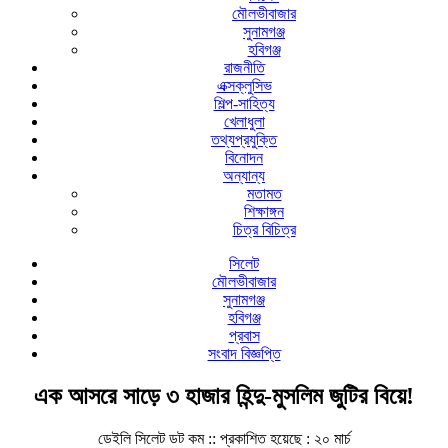
মৌলভীবাজার
সুনামগঞ্জ
হবিগঞ্জ
রাজনীতি
এক্সক্লুসিভ
শিল্প-সাহিত্য
খেলাধুলা
তথ্যপ্রযুক্তি
বিনোদন
অন্যান্য
মতামত
শিক্ষাঙ্গন
চিত্র বিচিত্র
সিলেট
মৌলভীবাজার
সুনামগঞ্জ
হবিগঞ্জ
প্রবাস
সংবাদ বিজ্ঞপ্তি
এক আসরে সাড়ে ৩ হাজার হিন্দু-মুসলিম জুটির বিয়ে!
ডেইলি সিলেট ডট কম ::
প্রকাশিত হয়েছে : ২০ মার্চ