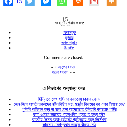
15
15
সংবাদটি শেয়ার করুন:
Shares
ফেইসবুক
টুইটার
গুগল প্লাস
ইমেইল
Comments are closed.
« «
আগের সংবাদ
পরের সংবাদ
» »
এ বিভাগের অন্যান্য খবর
দিল্লিতে শেখ হাসিনার বক্তব্যে ঢাকার ক্ষোভ
জেন-জি’র দাপটে তরুণদের নজিরবিহীন জয়, মন্ত্রীর বিদায়ের পর এবার নিশানা কে?
পুলিশি অভিযান বন্ধ না হলে ফের আন্দোলনের হুঁশিয়ারি ককরোচ পার্টির
ডার্ক ওয়েবে ভারতের পারমাণবিক প্রকল্পের তথ্য ফাঁস
ভারতীয় ভিসার অ্যাপয়েন্টমেন্ট প্রক্রিয়ায় নতুন নির্দেশনা
ভারতের সেনাপ্রধান হচ্ছেন ধীরাজ শেঠ