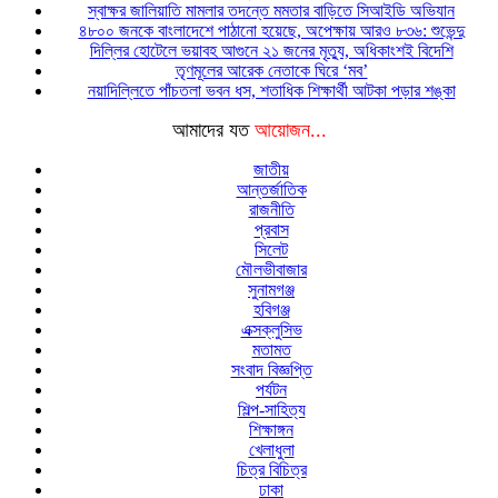
স্বাক্ষর জালিয়াতি মামলার তদন্তে মমতার বাড়িতে সিআইডি অভিযান
৪৮০০ জনকে বাংলাদেশে পাঠানো হয়েছে, অপেক্ষায় আরও ৮৩৬: শুভেন্দু
দিল্লির হোটেলে ভয়াবহ আগুনে ২১ জনের মৃত্যু, অধিকাংশই বিদেশি
তৃণমূলের আরেক নেতাকে ঘিরে ‘মব’
নয়াদিল্লিতে পাঁচতলা ভবন ধস, শতাধিক শিক্ষার্থী আটকা পড়ার শঙ্কা
আমাদের যত
আয়োজন...
জাতীয়
আন্তর্জাতিক
রাজনীতি
প্রবাস
সিলেট
মৌলভীবাজার
সুনামগঞ্জ
হবিগঞ্জ
এক্সক্লুসিভ
মতামত
সংবাদ বিজ্ঞপ্তি
পর্যটন
শিল্প-সাহিত্য
শিক্ষাঙ্গন
খেলাধুলা
চিত্র বিচিত্র
ঢাকা