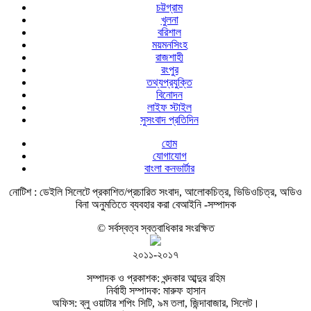
চট্টগ্রাম
খুলনা
বরিশাল
ময়মনসিংহ
রাজশাহী
রংপুর
তথ্যপ্রযুক্তি
বিনোদন
লাইফ স্টাইল
সুসংবাদ প্রতিদিন
হোম
যোগাযোগ
বাংলা কনভার্টার
নোটিশ :
ডেইলি সিলেটে প্রকাশিত/প্রচারিত সংবাদ, আলোকচিত্র, ভিডিওচিত্র, অডিও
বিনা অনুমতিতে ব্যবহার করা বেআইনি -সম্পাদক
© সর্বস্বত্ব স্বত্বাধিকার সংরক্ষিত
২০১১-২০১৭
সম্পাদক ও প্রকাশক: খন্দকার আব্দুর রহিম
নির্বাহী সম্পাদক: মারুফ হাসান
অফিস: ব্লু ওয়াটার শপিং সিটি, ৯ম তলা, জিন্দাবাজার, সিলেট।