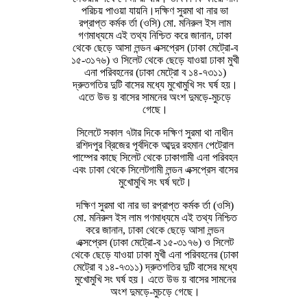
পরিচয় পাওয়া যায়নি।দক্ষিণ সুরমা থা নার ভা
রপ্রাপ্ত কর্মক র্তা (ওসি) মো. মনিরুল ইস লাম
গণমাধ্যমে এই তথ্য নিশ্চিত করে জানান, ঢাকা
থেকে ছেড়ে আসা লন্ডন এক্সপ্রেস (ঢাকা মেট্রো-ব
১৫-৩১৭৬) ও সিলেট থেকে ছেড়ে যাওয়া ঢাকা মুখী
এনা পরিবহনের (ঢাকা মেট্রো ব ১৪-৭৩১১)
দ্রুতগতির দুটি বাসের মধ্যে মুখোমুখি সং ঘর্ষ হয়।
এতে উভ য় বাসের সামনের অংশ দুমড়ে-মুচড়ে
গেছে।
সিলেটে সকাল ৭টার দিকে দক্ষিণ সুরমা থা নাধীন
রশিদপুর ব্রিজের পূর্বদিকে আব্দুর রহমান পেট্রোল
পাম্পের কাছে সিলেট থেকে ঢাকাগামী এনা পরিবহন
এবং ঢাকা থেকে সিলেটগামী লন্ডন এক্সপ্রেস বাসের
মুখোমুখি সং ঘর্ষ ঘটে।
দক্ষিণ সুরমা থা নার ভা রপ্রাপ্ত কর্মক র্তা (ওসি)
মো. মনিরুল ইস লাম গণমাধ্যমে এই তথ্য নিশ্চিত
করে জানান, ঢাকা থেকে ছেড়ে আসা লন্ডন
এক্সপ্রেস (ঢাকা মেট্রো-ব ১৫-৩১৭৬) ও সিলেট
থেকে ছেড়ে যাওয়া ঢাকা মুখী এনা পরিবহনের (ঢাকা
মেট্রো ব ১৪-৭৩১১) দ্রুতগতির দুটি বাসের মধ্যে
মুখোমুখি সং ঘর্ষ হয়। এতে উভ য় বাসের সামনের
অংশ দুমড়ে-মুচড়ে গেছে।