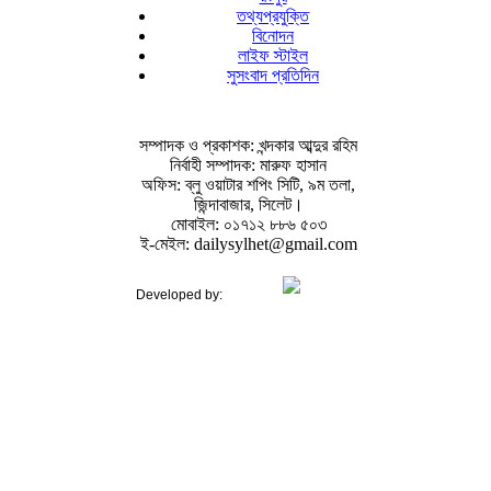
তথ্যপ্রযুক্তি
বিনোদন
লাইফ স্টাইল
সুসংবাদ প্রতিদিন
সম্পাদক ও প্রকাশক: খন্দকার আব্দুর রহিম
নির্বাহী সম্পাদক: মারুফ হাসান
অফিস: ব্লু ওয়াটার শপিং সিটি, ৯ম তলা,
জিন্দাবাজার, সিলেট।
মোবাইল: ০১৭১২ ৮৮৬ ৫০৩
ই-মেইল: dailysylhet@gmail.com
Developed by: