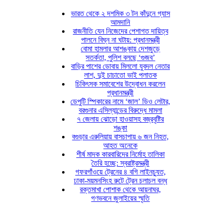
ভারত থেকে ২ দশমিক ৩ টন কাঁদুনে গ্যাস
আমদানি
রাজনীতি যেন নিজেদের পেশাগত দায়িত্ব
পালনে বিঘ্ন না ঘটায়: প্রধানমন্ত্রী
বোমা হামলার আশঙ্কায় দেশজুড়ে
সতর্কতা, পুলিশ বলছে ‘গুজব’
বাড়ির পাশের ডোবায় মিললো যুবদল নেতার
লাশ, দুই চাচাতো ভাই পলাতক
চিকিৎসক সমাবেশের উদ্বোধন করলেন
প্রধানমন্ত্রী
ডেপুটি স্পিকারের নামে ‘জাল’ ডিও লেটার,
বরগুনার এসিল্যান্ডের বিরুদ্ধে মামলা
৭ জেলায় ঝোড়ো হাওয়াসহ বজ্রবৃষ্টির
শঙ্কা
বগুড়ার এরুলিয়ায় বাসচাপায় ৬ জন নিহত,
আহত অনেকে
শীর্ষ মাদক কারবারিদের নির্মোহ তালিকা
তৈরি হচ্ছে: স্বরাষ্ট্রমন্ত্রী
গফরগাঁওয়ে ট্রেনের ৪ বগি লাইনচ্যুত,
ঢাকা-ময়মনসিংহ রুটে ট্রেন চলাচল বন্ধ
রক্তমাখা পোশাক থেকে আয়নাঘর,
গণভবনে জুলাইয়ের স্মৃতি