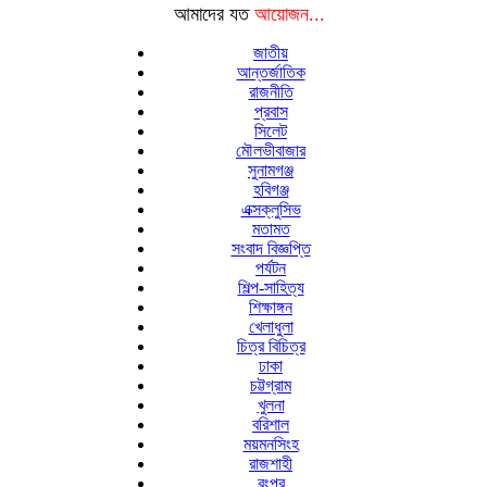
আমাদের যত
আয়োজন...
জাতীয়
আন্তর্জাতিক
রাজনীতি
প্রবাস
সিলেট
মৌলভীবাজার
সুনামগঞ্জ
হবিগঞ্জ
এক্সক্লুসিভ
মতামত
সংবাদ বিজ্ঞপ্তি
পর্যটন
শিল্প-সাহিত্য
শিক্ষাঙ্গন
খেলাধুলা
চিত্র বিচিত্র
ঢাকা
চট্টগ্রাম
খুলনা
বরিশাল
ময়মনসিংহ
রাজশাহী
রংপুর