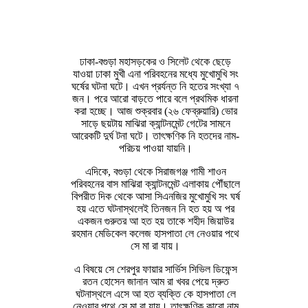
ঢাকা-বগুড়া মহাসড়কের ও সিলেট থেকে ছেড়ে
যাওয়া ঢাকা মুখী এনা পরিবহনের মধ্যে মুখোমুখি সং
ঘর্ষের ঘটনা ঘটে। এখন প্রর্যন্ত নি হতের সংখ্যা ৭
জন। পরে আরো বাড়তে পারে বলে প্রথমিক ধারনা
করা হচ্ছে। আজ শুক্রবার (২৬ ফেব্রুয়ারি) ভোর
সাড়ে ছয়টায় মাঝিরা ক্যান্টনমেন্ট গেটের সামনে
আরেকটি দুর্ঘ টনা ঘটে। তাৎক্ষণিক নি হতদের নাম-
পরিচয় পাওয়া যায়নি।
এদিকে, বগুড়া থেকে সিরাজগঞ্জ গামী শাওন
পরিবহনের বাস মাঝিরা ক্যান্টনমেন্ট এলাকায় পৌঁছালে
বিপরীত দিক থেকে আসা সিএনজির মুখোমুখি সং ঘর্ষ
হয় এতে ঘটনাস্থলেই তিনজন নি হত হয় অ পর
একজন গুরুতর আ হত হয় তাকে শহীদ জিয়াউর
রহমান মেডিকেল কলেজ হাসপাতা লে নেওয়ার পথে
সে মা রা যায়।
এ বিষয়ে সে শেরপুর ফায়ার সার্ভিস সিভিল ডিফেন্স
রতন হোসেন জানান আম রা খবর পেয়ে দ্রুত
ঘটনাস্থলে এসে আ হত ব্যক্তি কে হাসপাতা লে
নেওয়ার পথে সে মা রা যায়। তাৎক্ষণিক কারো নাম