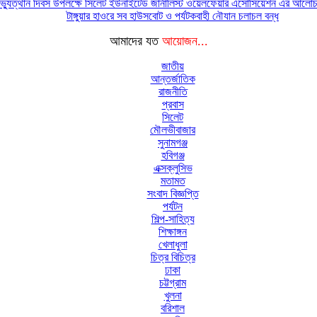
্যুত্থান দিবস উপলক্ষে সিলেট ইউনাইটেড জার্নালিস্ট ওয়েলফেয়ার এসোসিয়েশন এর আলোচন
টাঙ্গুয়ার হাওরে সব হাউসবোট ও পর্যটকবাহী নৌযান চলাচল বন্ধ
আমাদের যত
আয়োজন...
জাতীয়
আন্তর্জাতিক
রাজনীতি
প্রবাস
সিলেট
মৌলভীবাজার
সুনামগঞ্জ
হবিগঞ্জ
এক্সক্লুসিভ
মতামত
সংবাদ বিজ্ঞপ্তি
পর্যটন
শিল্প-সাহিত্য
শিক্ষাঙ্গন
খেলাধুলা
চিত্র বিচিত্র
ঢাকা
চট্টগ্রাম
খুলনা
বরিশাল