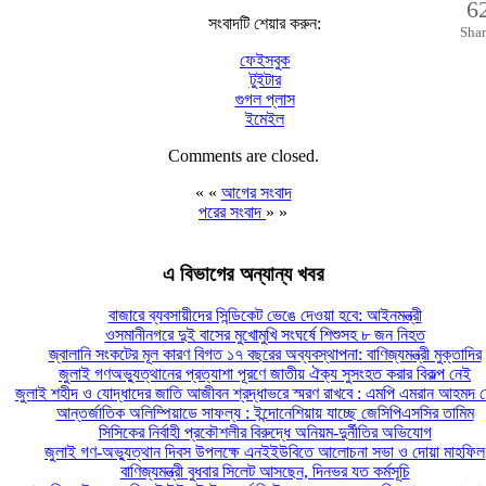
6
সংবাদটি শেয়ার করুন:
Shar
ফেইসবুক
টুইটার
গুগল প্লাস
ইমেইল
Comments are closed.
« «
আগের সংবাদ
পরের সংবাদ
» »
এ বিভাগের অন্যান্য খবর
বাজারে ব্যবসায়ীদের সিন্ডিকেট ভেঙে দেওয়া হবে: আইনমন্ত্রী
ওসমানীনগরে দুই বাসের মুখোমুখি সংঘর্ষে শিশুসহ ৮ জন নিহত
জ্বালানি সংকটের মূল কারণ বিগত ১৭ বছরের অব্যবস্থাপনা: বাণিজ্যমন্ত্রী মুক্তাদির
জুলাই গণঅভ্যুত্থানের প্রত্যাশা পূরণে জাতীয় ঐক্য সুসংহত করার বিকল্প নেই
জুলাই শহীদ ও যোদ্ধাদের জাতি আজীবন শ্রদ্ধাভরে স্মরণ রাখবে : এমপি এমরান আহমদ চ
আন্তর্জাতিক অলিম্পিয়াডে সাফল্য : ইন্দোনেশিয়ায় যাচ্ছে জেসিপিএসসির তামিম
সিসিকের নির্বাহী প্রকৌশলীর বিরুদ্ধে অনিয়ম-দুর্নীতির অভিযোগ
জুলাই গণ-অভ্যুত্থান দিবস উপলক্ষে এনইইউবিতে আলোচনা সভা ও দোয়া মাহফিল
বাণিজ্যমন্ত্রী বুধবার সিলেট আসছেন, দিনভর যত কর্মসূচি