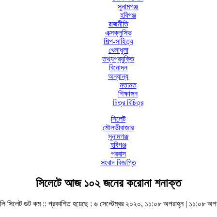
সুনামগঞ্জ
হবিগঞ্জ
রাজনীতি
এক্সক্লুসিভ
শিল্প-সাহিত্য
খেলাধুলা
তথ্যপ্রযুক্তি
বিনোদন
অন্যান্য
মতামত
শিক্ষাঙ্গন
চিত্র বিচিত্র
সিলেট
মৌলভীবাজার
সুনামগঞ্জ
হবিগঞ্জ
প্রবাস
সংবাদ বিজ্ঞপ্তি
সিলেটে আজ ১০২ জনের করোনা শনাক্ত
লি সিলেট ডট কম ::
প্রকাশিত হয়েছে : ৬ সেপ্টেম্বর ২০২০, ১১:০৮ অপরাহ্ন | ১১:০৮ অপর