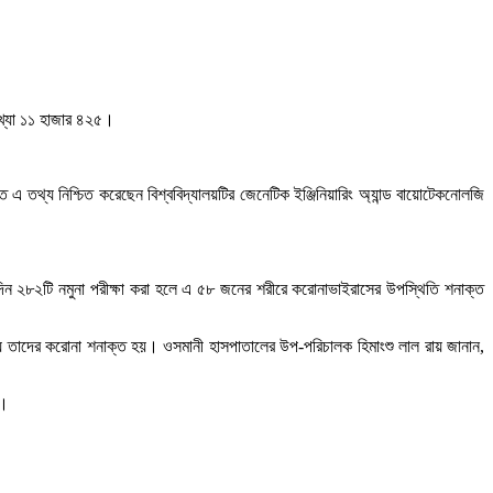
খ্যা ১১ হাজার ৪২৫।
এ তথ্য নিশ্চিত করেছেন বিশ্ববিদ্যালয়টির জেনেটিক ইঞ্জিনিয়ারিং অ্যান্ড বায়োটেকনোলজি
দিন ২৮২টি নমুনা পরীক্ষা করা হলে এ ৫৮ জনের শরীরে করোনাভাইরাসের উপস্থিতি শনাক্ত
ায় তাদের করোনা শনাক্ত হয়। ওসমানী হাসপাতালের উপ-পরিচালক হিমাংশু লাল রায় জানান,
ে।