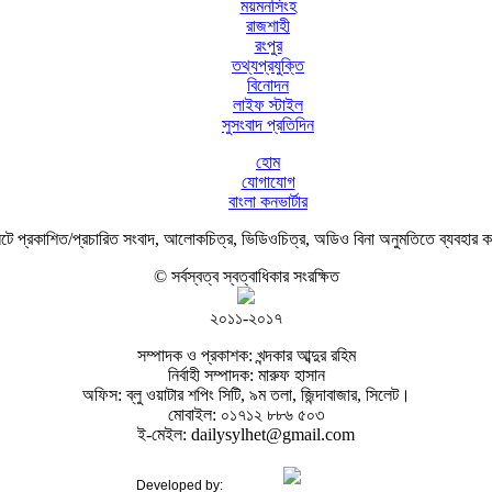
ময়মনসিংহ
রাজশাহী
রংপুর
তথ্যপ্রযুক্তি
বিনোদন
লাইফ স্টাইল
সুসংবাদ প্রতিদিন
হোম
যোগাযোগ
বাংলা কনভার্টার
ে প্রকাশিত/প্রচারিত সংবাদ, আলোকচিত্র, ভিডিওচিত্র, অডিও বিনা অনুমতিতে ব্যবহার 
© সর্বস্বত্ব স্বত্বাধিকার সংরক্ষিত
২০১১-২০১৭
সম্পাদক ও প্রকাশক: খন্দকার আব্দুর রহিম
নির্বাহী সম্পাদক: মারুফ হাসান
অফিস: ব্লু ওয়াটার শপিং সিটি, ৯ম তলা, জিন্দাবাজার, সিলেট।
মোবাইল: ০১৭১২ ৮৮৬ ৫০৩
ই-মেইল: dailysylhet@gmail.com
Developed by: