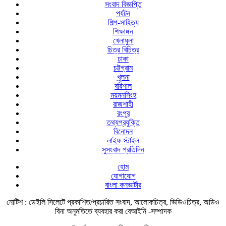
সংবাদ বিজ্ঞপ্তি
পর্যটন
শিল্প-সাহিত্য
শিক্ষাঙ্গন
খেলাধুলা
চিত্র বিচিত্র
ঢাকা
চট্টগ্রাম
খুলনা
বরিশাল
ময়মনসিংহ
রাজশাহী
রংপুর
তথ্যপ্রযুক্তি
বিনোদন
লাইফ স্টাইল
সুসংবাদ প্রতিদিন
হোম
যোগাযোগ
বাংলা কনভার্টার
নোটিশ :
ডেইলি সিলেটে প্রকাশিত/প্রচারিত সংবাদ, আলোকচিত্র, ভিডিওচিত্র, অডিও
বিনা অনুমতিতে ব্যবহার করা বেআইনি -সম্পাদক