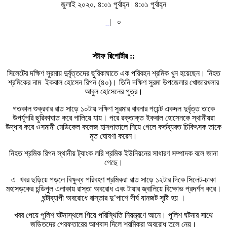
জুলাই ২০২০, ৪:০১ পূর্বাহ্ন | ৪:০১ পূর্বাহ্ন
|
০
স্টাফ রিপোর্টার ::
সিলেটের দক্ষিণ সুরমায় দুর্বৃত্তদের ছুরিকাঘাতে এক পরিবহন শ্রমিক খুন হয়েছেন। নিহত
শ্রমিকের নাম ইকবাল হোসেন রিপন (৪০)। তিনি দক্ষিণ সুরমা উপজেলার খোজারখলার
আবুল হোসেনের পুত্র।
গতকাল শুক্রবার রাত সাড়ে ১০টায় দক্ষিণ সুরমার বাবনার পয়েন্ট একদল দুর্বৃত্ত তাকে
উপর্যুপরি ছুরিকাঘাত করে পালিয়ে যায়। পরে রক্তাক্ত ইকবাল হোসেনকে স্থানীয়রা
উদ্ধার করে ওসমানী মেডিকেল কলেজ হাসপাতালে নিয়ে গেলে কর্তব্যরত চিকিৎসক তাকে
মৃত ঘোষণা করেন।
নিহত শ্রমিক রিপন স্থানীয় ট্যাংক লরি শ্রমিক ইউনিয়নের সাধারণ সম্পাদক বলে জানা
গেছে।
এ খবর ছড়িয়ে পড়লে বিক্ষুব্ধ পরিবহণ শ্রমিকরা রাত সাড়ে ১২টার দিকে সিলেট-ঢাকা
মহাসড়কের চন্ডিপুল এলাকায় রাস্তা অবরোধ এবং টায়ার জ্বালিয়ে বিক্ষোভ প্রদর্শন করে।
ঘন্টাব্যাপী অবরোধে রাস্তার দু’পাশে দীর্ঘ যানজট সৃষ্টি হয় ।
খবর পেয়ে পুলিশ ঘটনাস্থলে গিয়ে পরিস্থিতি নিয়ন্ত্রণে আনে। পুলিশ ঘটনার সাথে
জড়িতদের গ্রেফতারের আশ্বাস দিলে শ্রমিকরা অবরোধ তুলে নেয়।