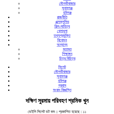
মৌলভীবাজার
সুনামগঞ্জ
হবিগঞ্জ
রাজনীতি
এক্সক্লুসিভ
শিল্প-সাহিত্য
খেলাধুলা
তথ্যপ্রযুক্তি
বিনোদন
অন্যান্য
মতামত
শিক্ষাঙ্গন
চিত্র বিচিত্র
সিলেট
মৌলভীবাজার
সুনামগঞ্জ
হবিগঞ্জ
প্রবাস
সংবাদ বিজ্ঞপ্তি
দক্ষিণ সুরমায় পরিবহণ শ্রমিক খুন
ডেইলি সিলেট ডট কম ::
প্রকাশিত হয়েছে : ১১