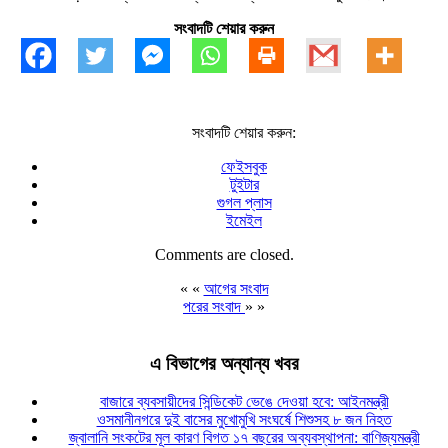
সংবাদটি শেয়ার করুন
সংবাদটি শেয়ার করুন:
ফেইসবুক
টুইটার
গুগল প্লাস
ইমেইল
Comments are closed.
« «
আগের সংবাদ
পরের সংবাদ
» »
এ বিভাগের অন্যান্য খবর
বাজারে ব্যবসায়ীদের সিন্ডিকেট ভেঙে দেওয়া হবে: আইনমন্ত্রী
ওসমানীনগরে দুই বাসের মুখোমুখি সংঘর্ষে শিশুসহ ৮ জন নিহত
জ্বালানি সংকটের মূল কারণ বিগত ১৭ বছরের অব্যবস্থাপনা: বাণিজ্যমন্ত্রী