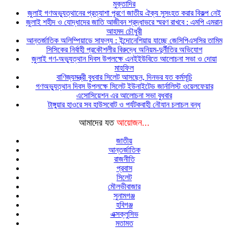
মুক্তাদির
জুলাই গণঅভ্যুত্থানের প্রত্যাশা পূরণে জাতীয় ঐক্য সুসংহত করার বিকল্প নেই
জুলাই শহীদ ও যোদ্ধাদের জাতি আজীবন শ্রদ্ধাভরে স্মরণ রাখবে : এমপি এমরান
আহমদ চৌধুরী
আন্তর্জাতিক অলিম্পিয়াডে সাফল্য : ইন্দোনেশিয়ায় যাচ্ছে জেসিপিএসসির তামিম
সিসিকের নির্বাহী প্রকৌশলীর বিরুদ্ধে অনিয়ম-দুর্নীতির অভিযোগ
জুলাই গণ-অভ্যুত্থান দিবস উপলক্ষে এনইইউবিতে আলোচনা সভা ও দোয়া
মাহফিল
বাণিজ্যমন্ত্রী বুধবার সিলেট আসছেন, দিনভর যত কর্মসূচি
গণঅভ্যুত্থান দিবস উপলক্ষে সিলেট ইউনাইটেড জার্নালিস্ট ওয়েলফেয়ার
এসোসিয়েশন এর আলোচনা সভা বুধবার
টাঙ্গুয়ার হাওরে সব হাউসবোট ও পর্যটকবাহী নৌযান চলাচল বন্ধ
আমাদের যত
আয়োজন...
জাতীয়
আন্তর্জাতিক
রাজনীতি
প্রবাস
সিলেট
মৌলভীবাজার
সুনামগঞ্জ
হবিগঞ্জ
এক্সক্লুসিভ
মতামত