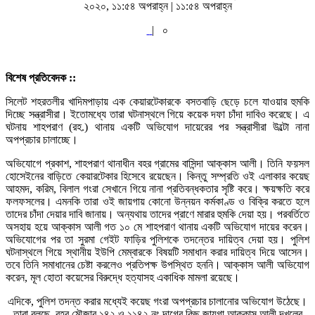
২০২০, ১১:৫৪ অপরাহ্ন | ১১:৫৪ অপরাহ্ন
|
০
বিশেষ প্রতিবেদক ::
সিলেট শহরতলীর খাদিমপাড়ায় এক কেয়ারটেকারকে বসতবাড়ি ছেড়ে চলে যাওয়ার হুমকি
দিচ্ছে সন্ত্রাসীরা। ইতোমধ্যে তারা ঘটনাস্থলে গিয়ে কয়েক দফা চাঁদা দাবিও করেছে। এ
ঘটনায় শাহপরাণ (রহ.) থানায় একটি অভিযোগ দায়েরের পর সন্ত্রাসীরা উল্টো নানা
অপপ্রচার চালাচ্ছে।
অভিযোগে প্রকাশ, শাহপরাণ থানাধীন বহর গ্রামের বাসিন্দা আক্কাস আলী। তিনি ফয়সল
হোসেইনের বাড়িতে কেয়ারটেকার হিসেবে রয়েছেন। কিন্তু সম্প্রতি ওই এলাকার কয়েছ
আহমদ, করিম, বিলাল গংরা সেখানে গিয়ে নানা প্রতিবন্ধকতার সৃষ্টি করে। ক্ষয়ক্ষতি করে
ফলফসলের। এমনকি তারা ওই জায়গায় কোনো উন্নয়ন কর্মকাণ্ড ও বিক্রি করতে হলে
তাদের চাঁদা দেয়ার দাবি জানায়। অন্যথায় তাদের প্রাণে মারার হুমকি দেয়া হয়। পরবর্তিতে
অসহায় হয়ে আক্কাস আলী গত ১০ মে শাহপরাণ থানায় একটি অভিযোগ দায়ের করেন।
অভিযোগের পর তা সুরমা গেইট ফাড়ির পুলিশকে তদন্তের দায়িত্ব দেয়া হয়। পুলিশ
ঘটনাস্থলে গিয়ে স্থানীয় ইউপি মেম্বারকে বিষয়টি সমাধান করার দায়িত্ব দিয়ে আসেন।
তবে তিনি সমাধানের চেষ্টা করলেও প্রতিপক্ষ উপস্থিত হননি। আক্কাস আলী অভিযোগ
করেন, মূল হোতা কয়েসের বিরুদ্ধে হত্যাসহ একাধিক মামলা রয়েছে।
এদিকে, পুলিশ তদন্ত করার মধ্যেই কয়েছ গংরা অপপ্রচার চালানোর অভিযোগ উঠেছে।
তারা বলছে, বহর মৌজার ১৪২ ও ১১৪২ নং দাগের কিছু জায়গা আক্কাস আলী দখলের