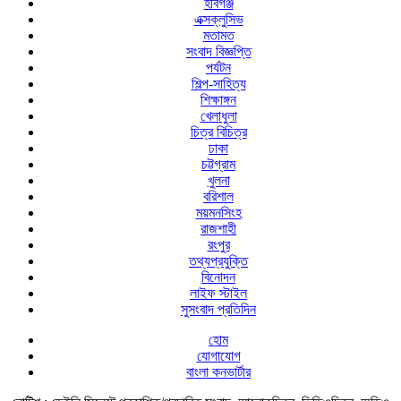
হবিগঞ্জ
এক্সক্লুসিভ
মতামত
সংবাদ বিজ্ঞপ্তি
পর্যটন
শিল্প-সাহিত্য
শিক্ষাঙ্গন
খেলাধুলা
চিত্র বিচিত্র
ঢাকা
চট্টগ্রাম
খুলনা
বরিশাল
ময়মনসিংহ
রাজশাহী
রংপুর
তথ্যপ্রযুক্তি
বিনোদন
লাইফ স্টাইল
সুসংবাদ প্রতিদিন
হোম
যোগাযোগ
বাংলা কনভার্টার