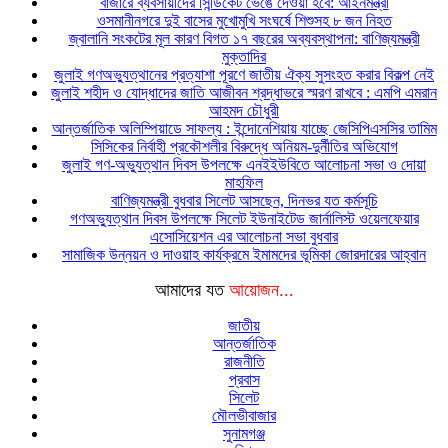
বাজারে ব্যবসায়ীদের সিন্ডিকেট ভেঙে দেওয়া হবে: আইনমন্ত্রী
ওসমানীনগরে দুই বাসের মুখোমুখি সংঘর্ষে শিশুসহ ৮ জন নিহত
জ্বালানি সংকটের মূল কারণ বিগত ১৭ বছরের অব্যবস্থাপনা: বাণিজ্যমন্ত্রী
মুক্তাদির
জুলাই গণঅভ্যুত্থানের প্রত্যাশা পূরণে জাতীয় ঐক্য সুসংহত করার বিকল্প নেই
জুলাই শহীদ ও যোদ্ধাদের জাতি আজীবন শ্রদ্ধাভরে স্মরণ রাখবে : এমপি এমরান
আহমদ চৌধুরী
আন্তর্জাতিক অলিম্পিয়াডে সাফল্য : ইন্দোনেশিয়ায় যাচ্ছে জেসিপিএসসির তামিম
সিসিকের নির্বাহী প্রকৌশলীর বিরুদ্ধে অনিয়ম-দুর্নীতির অভিযোগ
জুলাই গণ-অভ্যুত্থান দিবস উপলক্ষে এনইইউবিতে আলোচনা সভা ও দোয়া
মাহফিল
বাণিজ্যমন্ত্রী বুধবার সিলেট আসছেন, দিনভর যত কর্মসূচি
গণঅভ্যুত্থান দিবস উপলক্ষে সিলেট ইউনাইটেড জার্নালিস্ট ওয়েলফেয়ার
এসোসিয়েশন এর আলোচনা সভা বুধবার
সামাজিক উন্নয়ন ও দাওয়াহ কার্যক্রমে ইমামদের ভূমিকা জোরদারের আহ্বান
আমাদের যত
আয়োজন...
জাতীয়
আন্তর্জাতিক
রাজনীতি
প্রবাস
সিলেট
মৌলভীবাজার
সুনামগঞ্জ