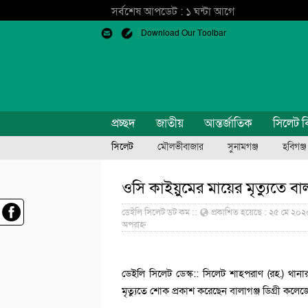
সর্বশেষ আপডেট : ১ ঘন্টা আগে
Download Our Toolbar
প্রচ্ছদ
জাতীয়
আন্তর্জাতিক
সিলেট ব
সিলেট
মৌলভীবাজার
সুনামগঞ্জ
হবিগঞ্জ
ওসি কাইয়ুমের মায়ের মৃত্যুতে বাল
ডেইলি সিলেট ডট কম ::
প্রকাশিত হয়েছে : ২৫ মে ২০২
অপরাহ্ন
ডেইলি সিলেট ডেস্ক:: সিলেট শাহপরাণ (রহ.) থানার ভ
মৃত্যুতে শোক প্রকাশ করেছেন বালাগঞ্জ ডিগ্রী কলে