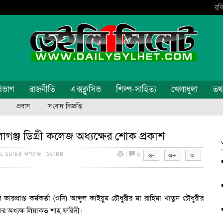
রবি
িভাগ
রাজনীতি
এক্সক্লুসিভ
শিল্প-সাহিত্য
খেলাধুলা
তথ্য
প্রবাস
সংবাদ বিজ্ঞপ্তি
াগঞ্জ ডিগ্রী কলেজ অধ্যক্ষের শোক প্রকাশ
০, ১০:৪৪ অপরাহ্ন | ১০:৪৪
|
০
ারপ্রাপ্ত কর্মকর্তা (ওসি) আব্দুল কাইয়ুম চৌধুরীর মা রাহিমা খাতুন চৌধুরীর
জের অধ্যক্ষ লিয়াকত শাহ ফরিদী।