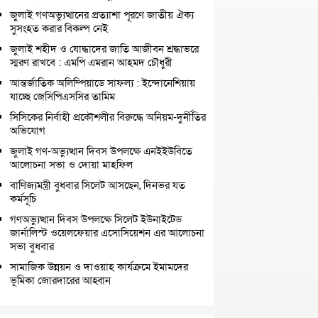
জুলাই গণঅভ্যুত্থানের প্রত্যাশা পূরণে জাতীয় ঐক্য
সুসংহত করার বিকল্প নেই
জুলাই শহীদ ও যোদ্ধাদের জাতি আজীবন শ্রদ্ধাভরে
স্মরণ রাখবে : এমপি এমরান আহমদ চৌধুরী
আন্তর্জাতিক অলিম্পিয়াডে সাফল্য : ইন্দোনেশিয়ায়
যাচ্ছে জেসিপিএসসির তামিম
সিসিকের নির্বাহী প্রকৌশলীর বিরুদ্ধে অনিয়ম-দুর্নীতির
অভিযোগ
জুলাই গণ-অভ্যুত্থান দিবস উপলক্ষে এনইইউবিতে
আলোচনা সভা ও দোয়া মাহফিল
বাণিজ্যমন্ত্রী বুধবার সিলেট আসছেন, দিনভর যত
কর্মসূচি
গণঅভ্যুত্থান দিবস উপলক্ষে সিলেট ইউনাইটেড
জার্নালিস্ট ওয়েলফেয়ার এসোসিয়েশন এর আলোচনা
সভা বুধবার
সামাজিক উন্নয়ন ও দাওয়াহ কার্যক্রমে ইমামদের
ভূমিকা জোরদারের আহ্বান