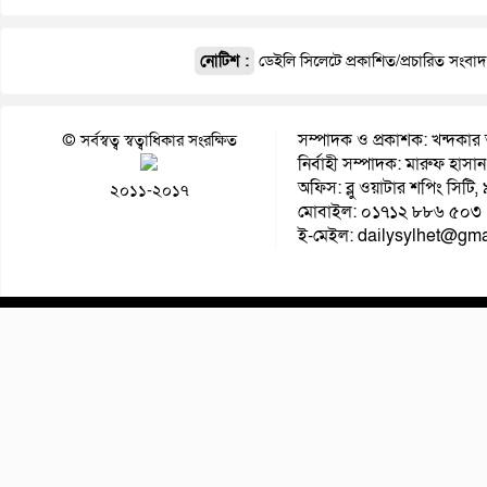
নোটিশ :
ডেইলি সিলেটে প্রকাশিত/প্রচারিত সংবা
সম্পাদক ও প্রকাশক: খন্দকার 
© সর্বস্বত্ব স্বত্বাধিকার সংরক্ষিত
নির্বাহী সম্পাদক: মারুফ হাসান
অফিস: ব্লু ওয়াটার শপিং সিটি
২০১১-২০১৭
মোবাইল: ০১৭১২ ৮৮৬ ৫০৩
ই-মেইল: dailysylhet@gma