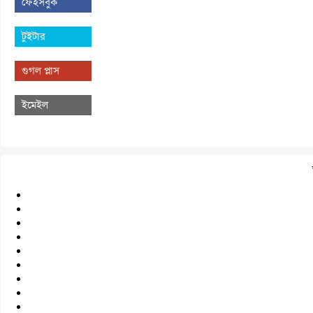
ফেইসবুক
টুইটার
গুগল প্লাস
ইমেইল