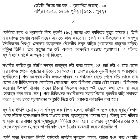
ডেইলি সিলেট ডট কম ::
প্রকাশিত হয়েছে : ১০
এপ্রিল ২০২০, ১২:০৮ পূর্বাহ্ন | ১২:০৮ পূর্বাহ্ন
|
০
ফেনীতে জ্বর ও শ্বাসকষ্ট নিয়ে নুরনবী (৬০) নামের এক ব্যক্তির মৃত্যু হয়েছে। তিনি
নারায়ণগঞ্জ জেলায় একটি মাছের আড়তে কাজ করতেন। ফেনী সদর উপজেলার ফাজিলপুর
ইউনিয়নের শিবপুর এলাকার আব্দুল্লাহ মৌলভীর নতুন বাড়ির (প্রফেসর মামুনের বাড়ির)
বাসিন্দা তিনি। তার মৃত্যুর পর ওই এলাকা লকডাউন করেছে প্রশাসন। এ ঘটনায়
স্থানীয়দের মাঝে আতঙ্ক দেখা দিয়েছে।
স্থানীয় ফাজিলপুর ইউপি সদস্য মাহমুদুন নবী বাবর বলেন, ২৪ মার্চ নবী ও তার ছেলে
নারায়ণগঞ্জ থেকে গ্রামের বাড়িতে চলে আসেন। তারপর থেকে নুরনবী জ্বর ও গলাব্যথায়
ভুগছিলেন। গত মঙ্গলবার নবীর জ্বর-গলাব্যথা ও শ্বাসকষ্ট বেড়ে গেলে বাড়ি থেকে তার
ছেলে এক চিকিৎসককে মোবাইলে যোগাযোগ করে চিকিৎসা নেয়ার চেষ্টা করেন। চিকিৎসক
করোনার উপসর্গ থাকায় তাদের ঠিকানা জিজ্ঞেস করলে ওই ছেলে কথা শেষ না করে
মোবাইল বন্ধ করে দেন। পরে চিকিৎসক স্থানীয়দের সহযোগিতায় নুরনবীর বাড়ি শনাক্ত
করলে বুধবার রাতে প্রশাসনের অনুমতি নিয়ে ওই এলাকায় লকডাউন করা হয়।
স্থানীয় ইউপি চেয়ারম্যান মজিবুল হক রিপন বলেন, ঘটনাটি জানতে পেরে স্বাস্থ্যবিভাগ
থেকে নবীকে হাসপাতালে নিয়ে যাওয়ার জন্য অ্যাম্বুলেন্স পাঠানো হয়। কিন্তু তার পরিবার
ও স্বজনদের বাধার মুখে অ্যাম্বুলেন্স ফিরিয়ে দেয়া হয়। তারপরও বৃহস্পতিবার তার দেহ
থেকে নমুনা সংগ্রহ করে তা পরীক্ষাগারে পাঠানোর ব্যবস্থা করে স্বাস্থ্যবিভাগ।
ফেনী সদর উপজেলা নির্বাহী কর্মকর্তা নাসরীন সুলতানা বলেন, আমরা যখন খবর পেয়েছি