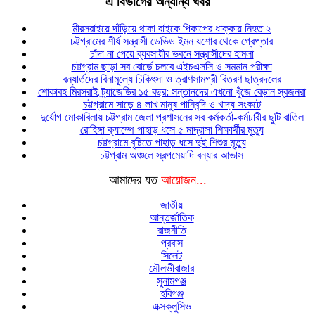
এ বিভাগের অন্যান্য খবর
মীরসরাইয়ে দাঁড়িয়ে থাকা বাইকে পিকাপের ধাক্কায় নিহত ২
চট্টগ্রামের শীর্ষ সন্ত্রাসী ডেভিড ইমন যশোর থেকে গ্রেপ্তার
চাঁদা না পেয়ে ব্যবসায়ীর ভবনে সন্ত্রাসীদের হামলা
চট্টগ্রাম ছাড়া সব বোর্ডে চলবে এইচএসসি ও সমমান পরীক্ষা
বন্যার্তদের বিনামূল্যে চিকিৎসা ও ত্রাণসামগ্রী বিতরণ ছাত্রদলের
শোকাবহ মিরসরাই ট্র্যাজেডির ১৫ বছর: সন্তানদের এখনো খুঁজে বেড়ান স্বজনরা
চট্টগ্রামে সাড়ে ৪ লাখ মানুষ পানিবন্দি ও খাদ্য সংকটে
দুর্যোগ মোকাবিলায় চট্টগ্রাম জেলা প্রশাসনের সব কর্মকর্তা-কর্মচারীর ছুটি বাতিল
রোহিঙ্গা ক্যাম্পে পাহাড় ধসে ৫ মাদ্রাসা শিক্ষার্থীর মৃত্যু
চট্টগ্রামে বৃষ্টিতে পাহাড় ধসে দুই শিশুর মৃত্যু
চট্টগ্রাম অঞ্চলে স্বল্পমেয়াদি বন্যার আভাস
আমাদের যত
আয়োজন...
জাতীয়
আন্তর্জাতিক
রাজনীতি
প্রবাস
সিলেট
মৌলভীবাজার
সুনামগঞ্জ
হবিগঞ্জ
এক্সক্লুসিভ