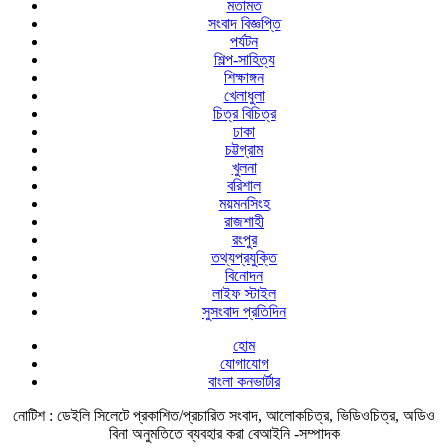
মতামত
সংবাদ বিজ্ঞপ্তি
পর্যটন
শিল্প-সাহিত্য
শিক্ষাঙ্গন
খেলাধুলা
চিত্র বিচিত্র
ঢাকা
চট্টগ্রাম
খুলনা
বরিশাল
ময়মনসিংহ
রাজশাহী
রংপুর
তথ্যপ্রযুক্তি
বিনোদন
লাইফ স্টাইল
সুসংবাদ প্রতিদিন
হোম
যোগাযোগ
বাংলা কনভার্টার
নোটিশ :
ডেইলি সিলেটে প্রকাশিত/প্রচারিত সংবাদ, আলোকচিত্র, ভিডিওচিত্র, অডিও
বিনা অনুমতিতে ব্যবহার করা বেআইনি -সম্পাদক