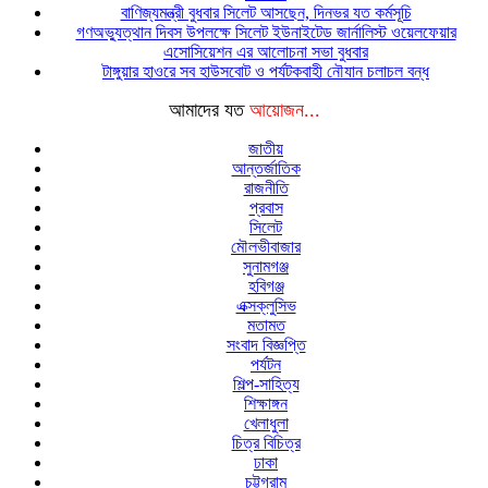
বাণিজ্যমন্ত্রী বুধবার সিলেট আসছেন, দিনভর যত কর্মসূচি
গণঅভ্যুত্থান দিবস উপলক্ষে সিলেট ইউনাইটেড জার্নালিস্ট ওয়েলফেয়ার
এসোসিয়েশন এর আলোচনা সভা বুধবার
টাঙ্গুয়ার হাওরে সব হাউসবোট ও পর্যটকবাহী নৌযান চলাচল বন্ধ
আমাদের যত
আয়োজন...
জাতীয়
আন্তর্জাতিক
রাজনীতি
প্রবাস
সিলেট
মৌলভীবাজার
সুনামগঞ্জ
হবিগঞ্জ
এক্সক্লুসিভ
মতামত
সংবাদ বিজ্ঞপ্তি
পর্যটন
শিল্প-সাহিত্য
শিক্ষাঙ্গন
খেলাধুলা
চিত্র বিচিত্র
ঢাকা
চট্টগ্রাম