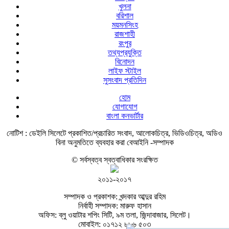
খুলনা
বরিশাল
ময়মনসিংহ
রাজশাহী
রংপুর
তথ্যপ্রযুক্তি
বিনোদন
লাইফ স্টাইল
সুসংবাদ প্রতিদিন
হোম
যোগাযোগ
বাংলা কনভার্টার
নোটিশ :
ডেইলি সিলেটে প্রকাশিত/প্রচারিত সংবাদ, আলোকচিত্র, ভিডিওচিত্র, অডিও
বিনা অনুমতিতে ব্যবহার করা বেআইনি -সম্পাদক
© সর্বস্বত্ব স্বত্বাধিকার সংরক্ষিত
২০১১-২০১৭
সম্পাদক ও প্রকাশক: খন্দকার আব্দুর রহিম
নির্বাহী সম্পাদক: মারুফ হাসান
অফিস: ব্লু ওয়াটার শপিং সিটি, ৯ম তলা, জিন্দাবাজার, সিলেট।
মোবাইল: ০১৭১২ ৮৮৬ ৫০৩