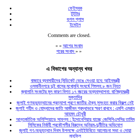
ফেইসবুক
টুইটার
গুগল প্লাস
ইমেইল
Comments are closed.
« «
আগের সংবাদ
পরের সংবাদ
» »
এ বিভাগের অন্যান্য খবর
বাজারে ব্যবসায়ীদের সিন্ডিকেট ভেঙে দেওয়া হবে: আইনমন্ত্রী
ওসমানীনগরে দুই বাসের মুখোমুখি সংঘর্ষে শিশুসহ ৮ জন নিহত
জ্বালানি সংকটের মূল কারণ বিগত ১৭ বছরের অব্যবস্থাপনা: বাণিজ্যমন্ত্রী
মুক্তাদির
জুলাই গণঅভ্যুত্থানের প্রত্যাশা পূরণে জাতীয় ঐক্য সুসংহত করার বিকল্প নেই
জুলাই শহীদ ও যোদ্ধাদের জাতি আজীবন শ্রদ্ধাভরে স্মরণ রাখবে : এমপি এমরান
আহমদ চৌধুরী
আন্তর্জাতিক অলিম্পিয়াডে সাফল্য : ইন্দোনেশিয়ায় যাচ্ছে জেসিপিএসসির তামিম
সিসিকের নির্বাহী প্রকৌশলীর বিরুদ্ধে অনিয়ম-দুর্নীতির অভিযোগ
জুলাই গণ-অভ্যুত্থান দিবস উপলক্ষে এনইইউবিতে আলোচনা সভা ও দোয়া
মাহফিল