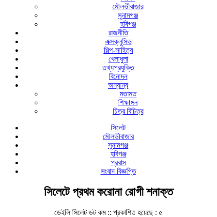
মৌলভীবাজার
সুনামগঞ্জ
হবিগঞ্জ
রাজনীতি
এক্সক্লুসিভ
শিল্প-সাহিত্য
খেলাধুলা
তথ্যপ্রযুক্তি
বিনোদন
অন্যান্য
মতামত
শিক্ষাঙ্গন
চিত্র বিচিত্র
সিলেট
মৌলভীবাজার
সুনামগঞ্জ
হবিগঞ্জ
প্রবাস
সংবাদ বিজ্ঞপ্তি
সিলেটে প্রথম করোনা রোগী শনাক্ত
ডেইলি সিলেট ডট কম ::
প্রকাশিত হয়েছে : ৫