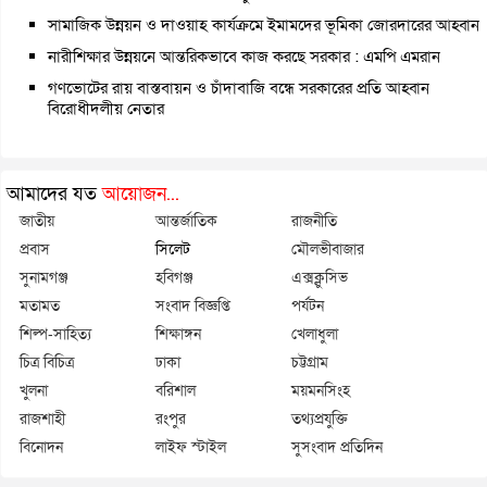
সামাজিক উন্নয়ন ও দাওয়াহ কার্যক্রমে ইমামদের ভূমিকা জোরদারের আহ্বান
নারীশিক্ষার উন্নয়নে আন্তরিকভাবে কাজ করছে সরকার : এমপি এমরান
গণভোটের রায় বাস্তবায়ন ও চাঁদাবাজি বন্ধে সরকারের প্রতি আহ্বান
বিরোধীদলীয় নেতার
আমাদের যত
আয়োজন...
জাতীয়
আন্তর্জাতিক
রাজনীতি
প্রবাস
সিলেট
মৌলভীবাজার
সুনামগঞ্জ
হবিগঞ্জ
এক্সক্লুসিভ
মতামত
সংবাদ বিজ্ঞপ্তি
পর্যটন
শিল্প-সাহিত্য
শিক্ষাঙ্গন
খেলাধুলা
চিত্র বিচিত্র
ঢাকা
চট্টগ্রাম
খুলনা
বরিশাল
ময়মনসিংহ
রাজশাহী
রংপুর
তথ্যপ্রযুক্তি
বিনোদন
লাইফ স্টাইল
সুসংবাদ প্রতিদিন