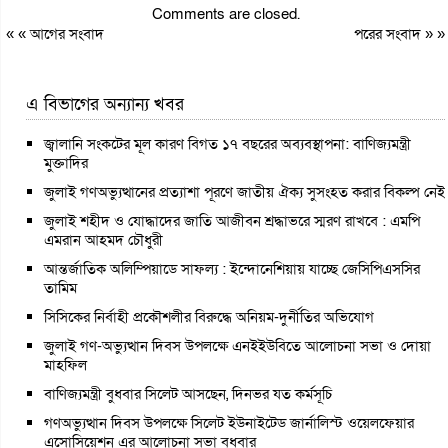
Comments are closed.
« «
আগের সংবাদ
পরের সংবাদ
» »
এ বিভাগের অন্যান্য খবর
জ্বালানি সংকটের মূল কারণ বিগত ১৭ বছরের অব্যবস্থাপনা: বাণিজ্যমন্ত্রী
মুক্তাদির
জুলাই গণঅভ্যুত্থানের প্রত্যাশা পূরণে জাতীয় ঐক্য সুসংহত করার বিকল্প নেই
জুলাই শহীদ ও যোদ্ধাদের জাতি আজীবন শ্রদ্ধাভরে স্মরণ রাখবে : এমপি
এমরান আহমদ চৌধুরী
আন্তর্জাতিক অলিম্পিয়াডে সাফল্য : ইন্দোনেশিয়ায় যাচ্ছে জেসিপিএসসির
তামিম
সিসিকের নির্বাহী প্রকৌশলীর বিরুদ্ধে অনিয়ম-দুর্নীতির অভিযোগ
জুলাই গণ-অভ্যুত্থান দিবস উপলক্ষে এনইইউবিতে আলোচনা সভা ও দোয়া
মাহফিল
বাণিজ্যমন্ত্রী বুধবার সিলেট আসছেন, দিনভর যত কর্মসূচি
গণঅভ্যুত্থান দিবস উপলক্ষে সিলেট ইউনাইটেড জার্নালিস্ট ওয়েলফেয়ার
এসোসিয়েশন এর আলোচনা সভা বুধবার