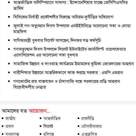
আন্তর্জাতিক অলিম্পিয়াডে সাফল্য : ইন্দোনেশিয়ায় যাচ্ছে জেসিপিএসসির
তামিম
সিসিকের নির্বাহী প্রকৌশলীর বিরুদ্ধে অনিয়ম-দুর্নীতির অভিযোগ
জুলাই গণ-অভ্যুত্থান দিবস উপলক্ষে এনইইউবিতে আলোচনা সভা ও দোয়া
মাহফিল
বাণিজ্যমন্ত্রী বুধবার সিলেট আসছেন, দিনভর যত কর্মসূচি
গণঅভ্যুত্থান দিবস উপলক্ষে সিলেট ইউনাইটেড জার্নালিস্ট ওয়েলফেয়ার
এসোসিয়েশন এর আলোচনা সভা বুধবার
সামাজিক উন্নয়ন ও দাওয়াহ কার্যক্রমে ইমামদের ভূমিকা জোরদারের আহ্বান
নারীশিক্ষার উন্নয়নে আন্তরিকভাবে কাজ করছে সরকার : এমপি এমরান
গণভোটের রায় বাস্তবায়ন ও চাঁদাবাজি বন্ধে সরকারের প্রতি আহ্বান
বিরোধীদলীয় নেতার
আমাদের যত
আয়োজন...
জাতীয়
আন্তর্জাতিক
রাজনীতি
প্রবাস
সিলেট
মৌলভীবাজার
সুনামগঞ্জ
হবিগঞ্জ
এক্সক্লুসিভ