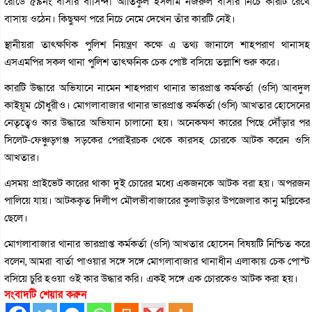
রোডে ৫৯নং বাসার বাসিন্দা আতিকুল ইসলাম নজরুল বাসার নিচে কারটি রেখে
বাসায় ওঠেন। কিছুক্ষণ পরে নিচে নেমে দেখেন তাঁর কারটি নেই।
স্থানীয়রা তাৎক্ষণিক পুলিশ নিয়ন্ত্রণ কক্ষে এ তথ্য জানালে শাহপরাণ থানাসহ
এসএমপির সকল থানা পুলিশ তাৎক্ষনিক চেক পোষ্ট বসিয়ে তল্লাশি শুরু করে।
কারটি উদ্ধারে অভিযানে নামেন শাহপরাণ থানার ভারপ্রাপ্ত কর্মকর্তা (ওসি) আবদুল
কাইয়ূম চৌধুরীও। মোগলাবাজার থানার ভারপ্রাপ্ত কর্মকর্তা (ওসি) আখতার হোসেনের
নেতৃত্বেও কার উদ্ধারে অভিযান চালানো হয়। অনেকক্ষণ কারের পিছে দৌঁড়ার পর
সিলেট-ফেঞ্চুড়গঞ্জ সড়কের পেরাইরচক থেকে কারসহ চোরকে আটক করেন ওসি
আখতার।
এসময় প্রাইভেট কারের থাকা দুই চোরের মধ্যে একজনকে আটক বরা হয়। অপরজন
পালিয়ে যায়। আটককৃত দিলীপ মৌলভীবাজারের কুলাউড়ার উপজেলার কানু মল্লিকের
ছেলে।
মোগলাবাজার থানার ভারপ্রাপ্ত কর্মকর্তা (ওসি) আখতার হোসেন বিষয়টি নিশ্চিত করে
বলেন, আমরা বার্তা পাওয়ার সঙ্গে সঙ্গে মোগলাবাজার থানাধীন এলাকায় চেক পোস্ট
বসিয়ে চুরি হওয়া ওই কার উদ্ধার করি। একই সঙ্গে এক চোরকেও আটক করা হয়।
সংবাদটি শেয়ার করুন