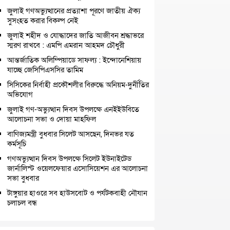
জুলাই গণঅভ্যুত্থানের প্রত্যাশা পূরণে জাতীয় ঐক্য
সুসংহত করার বিকল্প নেই
জুলাই শহীদ ও যোদ্ধাদের জাতি আজীবন শ্রদ্ধাভরে
স্মরণ রাখবে : এমপি এমরান আহমদ চৌধুরী
আন্তর্জাতিক অলিম্পিয়াডে সাফল্য : ইন্দোনেশিয়ায়
যাচ্ছে জেসিপিএসসির তামিম
সিসিকের নির্বাহী প্রকৌশলীর বিরুদ্ধে অনিয়ম-দুর্নীতির
অভিযোগ
জুলাই গণ-অভ্যুত্থান দিবস উপলক্ষে এনইইউবিতে
আলোচনা সভা ও দোয়া মাহফিল
বাণিজ্যমন্ত্রী বুধবার সিলেট আসছেন, দিনভর যত
কর্মসূচি
গণঅভ্যুত্থান দিবস উপলক্ষে সিলেট ইউনাইটেড
জার্নালিস্ট ওয়েলফেয়ার এসোসিয়েশন এর আলোচনা
সভা বুধবার
টাঙ্গুয়ার হাওরে সব হাউসবোট ও পর্যটকবাহী নৌযান
চলাচল বন্ধ