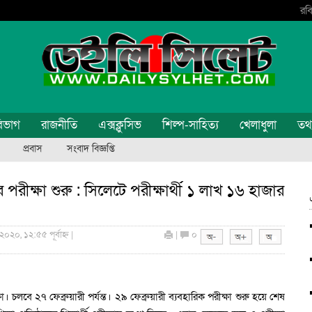
রবি
িভাগ
রাজনীতি
এক্সক্লুসিভ
শিল্প-সাহিত্য
খেলাধুলা
তথ্য
প্রবাস
সংবাদ বিজ্ঞপ্তি
্ষা শুরু : সিলেটে পরীক্ষার্থী ১ লাখ ১৬ হাজার
২০২০, ১২:৫৫ পূর্বাহ্ন |
|
০
লবে ২৭ ফেব্রুয়ারী পর্যন্ত। ২৯ ফেব্রুয়ারী ব্যবহারিক পরীক্ষা শুরু হয়ে শেষ