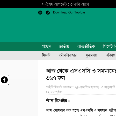
সর্বশেষ আপডেট : ৩ ঘন্টা আগে
Download Our Toolbar
প্রচ্ছদ
জাতীয়
আন্তর্জাতিক
সিলেট ব
সিলেট
মৌলভীবাজার
সুনামগঞ্জ
হবিগঞ্জ
আজ থেকে এসএসসি ও সমমানের পরীক
৩৬৭ জন
ডেইলি সিলেট ডট কম ::
প্রকাশিত হয়েছে : ৩ ফেব্রুয়ারি 
১২:৫৫ পূর্বাহ্ন
স্টাফ রিপোর্টার ::
আজ সোমবার শুরু হচ্ছে এসএসসি ও সমমান পরীক্ষা। চ