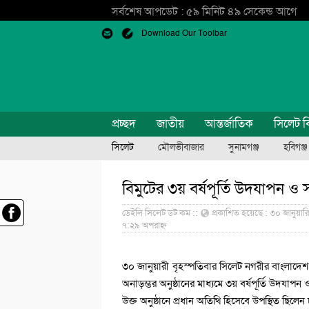
সর্বশেষ আপডেট : ৫৯ মিনিট ৪৯ সেকেন্ড আগে
Download Our Toolbar
প্রচ্ছদ
জাতীয়
আন্তর্জাতিক
সিলেট ব
সিলেট
মৌলভীবাজার
সুনামগঞ্জ
হবিগঞ্জ
বিমুটের ৩য় বর্ষপূর্তি উদযাপন ও 
ডেইলি সিলেট ডট কম ::
প্রকাশিত হয়েছে : ৩০ জানুয়ার
৭:২৯ অপরাহ্ন
৩০ জানুয়ারী বৃহস্পতিবার সিলেট নগরীর বাংলাদেশ ই
অনাড়ম্ভর অনুষ্ঠানের মাধ্যমে ৩য় বর্ষপূর্তি উদযাপন 
উক্ত অনুষ্ঠানে প্রধান অতিথি হিসেবে উপস্থিত ছিল