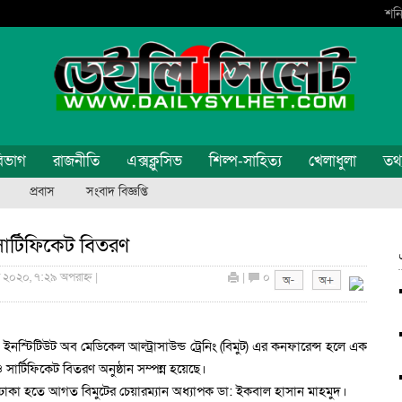
শনি
িভাগ
রাজনীতি
এক্সক্লুসিভ
শিল্প-সাহিত্য
খেলাধুলা
তথ্য
প্রবাস
সংবাদ বিজ্ঞপ্তি
সার্টিফিকেট বিতরণ
ি ২০২০, ৭:২৯ অপরাহ্ন |
|
০
নস্টিটিউট অব মেডিকেল আল্ট্রাসাউন্ড ট্রেনিং (বিমুট) এর কনফারেন্স হলে এক
ও সার্টিফিকেট বিতরণ অনুষ্ঠান সম্পন্ন হয়েছে।
েন ঢাকা হতে আগত বিমুটের চেয়ারম্যান অধ্যাপক ডা: ইকবাল হাসান মাহমুদ।