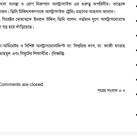
িৎসা ব্যবস্থা ও রোগ নিরুপণে আল্ট্রাসাউন্ড এর গুরুত্ব অপরিসীম। প্রত্যেক
্রয়োজন। তিনি চিকিৎসকগণকে আল্ট্রাসাউন্ড ট্রেনিং গ্রহণের আহবান জানান।
 ডিরেক্টর মোহাম্মাদ ইমরান উদ্দিন, তিনি বলেন: বর্তমান যুগে আল্ট্রাসনোগ্রাম
ন্ত্র হয়ে দাঁড়িয়েছে।
ো-অর্ডিনেটর ও বিশিষ্ট আল্ট্রাসনোলজিস্ট ডা: বিশ্বপ্রিয় দাস, ডা: কাজী ফারাহ
দ এবং বিমুটের শিক্ষার্থীরা। (বিজ্ঞপ্তি)
Comments are closed.
পরের সংবাদ
» »