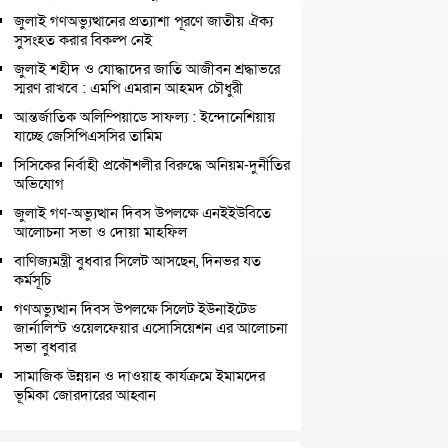
জুলাই গণঅভ্যুত্থানের প্রত্যাশা পূরণে জাতীয় ঐক্য
সুসংহত করার বিকল্প নেই
জুলাই শহীদ ও যোদ্ধাদের জাতি আজীবন শ্রদ্ধাভরে
স্মরণ রাখবে : এমপি এমরান আহমদ চৌধুরী
আন্তর্জাতিক অলিম্পিয়াডে সাফল্য : ইন্দোনেশিয়ায়
যাচ্ছে জেসিপিএসসির তামিম
সিসিকের নির্বাহী প্রকৌশলীর বিরুদ্ধে অনিয়ম-দুর্নীতির
অভিযোগ
জুলাই গণ-অভ্যুত্থান দিবস উপলক্ষে এনইইউবিতে
আলোচনা সভা ও দোয়া মাহফিল
বাণিজ্যমন্ত্রী বুধবার সিলেট আসছেন, দিনভর যত
কর্মসূচি
গণঅভ্যুত্থান দিবস উপলক্ষে সিলেট ইউনাইটেড
জার্নালিস্ট ওয়েলফেয়ার এসোসিয়েশন এর আলোচনা
সভা বুধবার
সামাজিক উন্নয়ন ও দাওয়াহ কার্যক্রমে ইমামদের
ভূমিকা জোরদারের আহ্বান