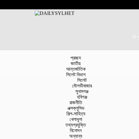
কি 
প্রচ্ছদ
জাতীয়
আন্তর্জাতিক
সিলেট বিভাগ
সিলেট
মৌলভীবাজার
সুনামগঞ্জ
হবিগঞ্জ
রাজনীতি
এক্সক্লুসিভ
শিল্প-সাহিত্য
খেলাধুলা
তথ্যপ্রযুক্তি
বিনোদন
অন্যান্য