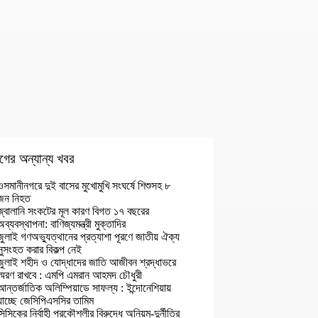
গের অন্যান্য খবর
ওসমানীনগরে দুই বাসের মুখোমুখি সংঘর্ষে শিশুসহ ৮
জন নিহত
জ্বালানি সংকটের মূল কারণ বিগত ১৭ বছরের
অব্যবস্থাপনা: বাণিজ্যমন্ত্রী মুক্তাদির
জুলাই গণঅভ্যুত্থানের প্রত্যাশা পূরণে জাতীয় ঐক্য
সুসংহত করার বিকল্প নেই
জুলাই শহীদ ও যোদ্ধাদের জাতি আজীবন শ্রদ্ধাভরে
স্মরণ রাখবে : এমপি এমরান আহমদ চৌধুরী
আন্তর্জাতিক অলিম্পিয়াডে সাফল্য : ইন্দোনেশিয়ায়
যাচ্ছে জেসিপিএসসির তামিম
সিসিকের নির্বাহী প্রকৌশলীর বিরুদ্ধে অনিয়ম-দুর্নীতির