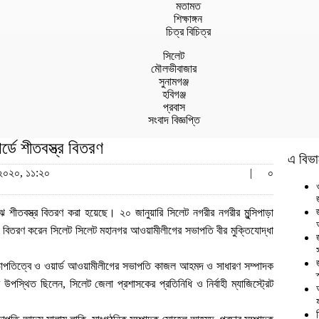
মতামত
শিক্ষাঙ্গন
চিত্র বিচিত্র
সিলেট
মৌলভীবাজার
সুনামগঞ্জ
হবিগঞ্জ
প্রবাস
সংবাদ বিজ্ঞপ্তি
্ডে শীতবস্ত্র বিতরণ
এ বিভা
 ২০২০, ১১:২০
|
০
াঝে শীতবস্ত্র বিতরণ করা হয়েছে। ২০ জানুয়ারি সিলেট নগরীর নগরীর মুন্সিপাড়া
র বিতরণ করেন সিলেট সিলেট মহানগর আওয়ামীলীগের সভাপতি বীর মুক্তিযোদ্ধা
ভাপতিত্বে ও ওয়ার্ড আওয়ামীলীগের সভাপতি কাজল আহমদ ও সাধারণ সম্পাদক
স্থিত ছিলেন, সিলেট জেলা প্রশাসকের প্রতিনিধি ও নির্বাহী ম্যাজিস্ট্রেট