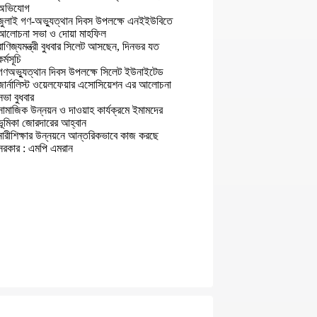
অভিযোগ
জুলাই গণ-অভ্যুত্থান দিবস উপলক্ষে এনইইউবিতে
আলোচনা সভা ও দোয়া মাহফিল
বাণিজ্যমন্ত্রী বুধবার সিলেট আসছেন, দিনভর যত
কর্মসূচি
গণঅভ্যুত্থান দিবস উপলক্ষে সিলেট ইউনাইটেড
জার্নালিস্ট ওয়েলফেয়ার এসোসিয়েশন এর আলোচনা
সভা বুধবার
সামাজিক উন্নয়ন ও দাওয়াহ কার্যক্রমে ইমামদের
ভূমিকা জোরদারের আহ্বান
নারীশিক্ষার উন্নয়নে আন্তরিকভাবে কাজ করছে
সরকার : এমপি এমরান