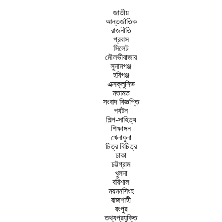
জাতীয়
আন্তর্জাতিক
রাজনীতি
প্রবাস
সিলেট
মৌলভীবাজার
সুনামগঞ্জ
হবিগঞ্জ
এক্সক্লুসিভ
মতামত
সংবাদ বিজ্ঞপ্তি
পর্যটন
শিল্প-সাহিত্য
শিক্ষাঙ্গন
খেলাধুলা
চিত্র বিচিত্র
ঢাকা
চট্টগ্রাম
খুলনা
বরিশাল
ময়মনসিংহ
রাজশাহী
রংপুর
তথ্যপ্রযুক্তি