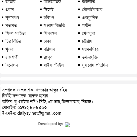
জাতীয়
আন্তর্জাতিক
রাজনীতি
প্রবাস
সিলেট
মৌলভীবাজার
সুনামগঞ্জ
হবিগঞ্জ
এক্সক্লুসিভ
মতামত
সংবাদ বিজ্ঞপ্তি
পর্যটন
শিল্প-সাহিত্য
শিক্ষাঙ্গন
খেলাধুলা
চিত্র বিচিত্র
ঢাকা
চট্টগ্রাম
খুলনা
বরিশাল
ময়মনসিংহ
রাজশাহী
রংপুর
তথ্যপ্রযুক্তি
বিনোদন
লাইফ স্টাইল
সুসংবাদ প্রতিদিন
সম্পাদক ও প্রকাশক: খন্দকার আব্দুর রহিম
নির্বাহী সম্পাদক: মারুফ হাসান
অফিস: ব্লু ওয়াটার শপিং সিটি, ৯ম তলা, জিন্দাবাজার, সিলেট।
মোবাইল: ০১৭১২ ৮৮৬ ৫০৩
ই-মেইল: dailysylhet@gmail.com
Developed by: