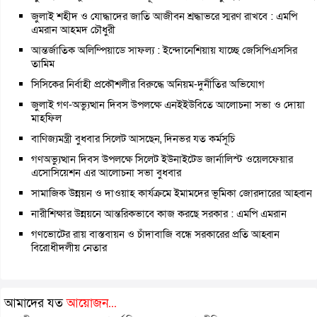
জুলাই শহীদ ও যোদ্ধাদের জাতি আজীবন শ্রদ্ধাভরে স্মরণ রাখবে : এমপি
এমরান আহমদ চৌধুরী
আন্তর্জাতিক অলিম্পিয়াডে সাফল্য : ইন্দোনেশিয়ায় যাচ্ছে জেসিপিএসসির
তামিম
সিসিকের নির্বাহী প্রকৌশলীর বিরুদ্ধে অনিয়ম-দুর্নীতির অভিযোগ
জুলাই গণ-অভ্যুত্থান দিবস উপলক্ষে এনইইউবিতে আলোচনা সভা ও দোয়া
মাহফিল
বাণিজ্যমন্ত্রী বুধবার সিলেট আসছেন, দিনভর যত কর্মসূচি
গণঅভ্যুত্থান দিবস উপলক্ষে সিলেট ইউনাইটেড জার্নালিস্ট ওয়েলফেয়ার
এসোসিয়েশন এর আলোচনা সভা বুধবার
সামাজিক উন্নয়ন ও দাওয়াহ কার্যক্রমে ইমামদের ভূমিকা জোরদারের আহ্বান
নারীশিক্ষার উন্নয়নে আন্তরিকভাবে কাজ করছে সরকার : এমপি এমরান
গণভোটের রায় বাস্তবায়ন ও চাঁদাবাজি বন্ধে সরকারের প্রতি আহ্বান
বিরোধীদলীয় নেতার
আমাদের যত
আয়োজন...