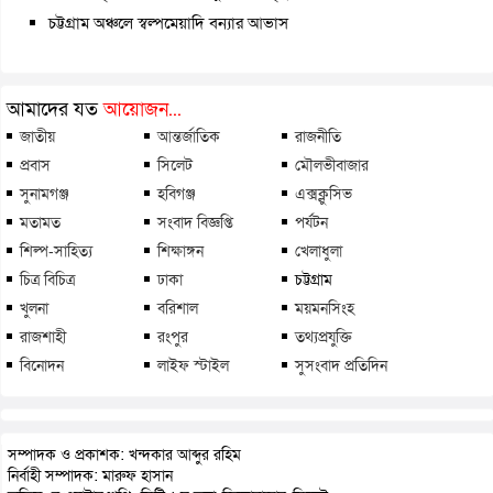
চট্টগ্রাম অঞ্চলে স্বল্পমেয়াদি বন্যার আভাস
আমাদের যত
আয়োজন...
জাতীয়
আন্তর্জাতিক
রাজনীতি
প্রবাস
সিলেট
মৌলভীবাজার
সুনামগঞ্জ
হবিগঞ্জ
এক্সক্লুসিভ
মতামত
সংবাদ বিজ্ঞপ্তি
পর্যটন
শিল্প-সাহিত্য
শিক্ষাঙ্গন
খেলাধুলা
চিত্র বিচিত্র
ঢাকা
চট্টগ্রাম
খুলনা
বরিশাল
ময়মনসিংহ
রাজশাহী
রংপুর
তথ্যপ্রযুক্তি
বিনোদন
লাইফ স্টাইল
সুসংবাদ প্রতিদিন
সম্পাদক ও প্রকাশক: খন্দকার আব্দুর রহিম
নির্বাহী সম্পাদক: মারুফ হাসান