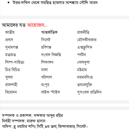
উত্তর-দক্ষিণ থেকে সমন্বিত হামলার আশঙ্কায় সৌদি আরব
আমাদের যত
আয়োজন...
জাতীয়
আন্তর্জাতিক
রাজনীতি
প্রবাস
সিলেট
মৌলভীবাজার
সুনামগঞ্জ
হবিগঞ্জ
এক্সক্লুসিভ
মতামত
সংবাদ বিজ্ঞপ্তি
পর্যটন
শিল্প-সাহিত্য
শিক্ষাঙ্গন
খেলাধুলা
চিত্র বিচিত্র
ঢাকা
চট্টগ্রাম
খুলনা
বরিশাল
ময়মনসিংহ
রাজশাহী
রংপুর
তথ্যপ্রযুক্তি
বিনোদন
লাইফ স্টাইল
সুসংবাদ প্রতিদিন
সম্পাদক ও প্রকাশক: খন্দকার আব্দুর রহিম
নির্বাহী সম্পাদক: মারুফ হাসান
অফিস: ব্লু ওয়াটার শপিং সিটি, ৯ম তলা, জিন্দাবাজার, সিলেট।