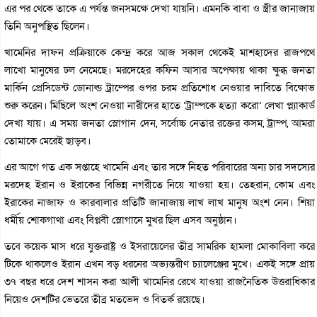
এর পর থেকে তাকে এ পর্যন্ত জনসমক্ষে দেখা যায়নি। এমনকি বাবা ও স্ত্রীর জানাজায়
তিনি অনুপস্থিত ছিলেন।
খামেনির দাফন প্রক্রিয়াকে কেন্দ্র করে আজ সকাল থেকেই মাশহাদের রাজপথে
লাখো মানুষের ঢল নেমেছে। মরদেহের কফিন আসার অপেক্ষায় থাকা ক্ষুব্ধ জনতা
মার্কিন প্রেসিডেন্ট ডোনাল্ড ট্রাম্পের ওপর চরম প্রতিশোধ নেওয়ার দাবিতে বিক্ষোভ
শুরু করেন। মিছিলে অংশ নেওয়া নারীদের হাতে ‘ট্রাম্পকে হত্যা করো’ লেখা প্ল্যাকার্ড
দেখা যায়। এ সময় জনতা স্লোগান দেন, সর্বোচ্চ নেতার রক্তের কসম, ট্রাম্প, আমরা
তোমাকে মেরেই ছাড়ব।
এর আগে গত এক সপ্তাহে খামেনি এবং তার সঙ্গে নিহত পরিবারের অন্য চার সদস্যের
মরদেহ ইরান ও ইরাকের বিভিন্ন নগরীতে নিয়ে যাওয়া হয়। তেহরান, কোম এবং
ইরাকের নাজাফ ও কারবালার প্রতিটি জানাজায় লাখ লাখ মানুষ অংশ নেন। শিয়া
ধর্মীয় শোকগাথা এবং বিপ্লবী স্লোগানে মুখর ছিল এসব অনুষ্ঠান।
তবে কয়েক মাস ধরে যুক্তরাষ্ট্র ও ইসরায়েলের তীব্র সামরিক হামলা মোকাবিলা করে
টিকে থাকলেও ইরান এখন বড় ধরনের অভ্যন্তরীণ চ্যালেঞ্জের মুখে। একই সঙ্গে প্রায়
৩৭ বছর ধরে দেশ শাসন করা আলী খামেনির রেখে যাওয়া রাজনৈতিক উত্তরাধিকার
নিয়েও দেশটির ভেতরে তীব্র মতভেদ ও বিতর্ক রয়েছে।