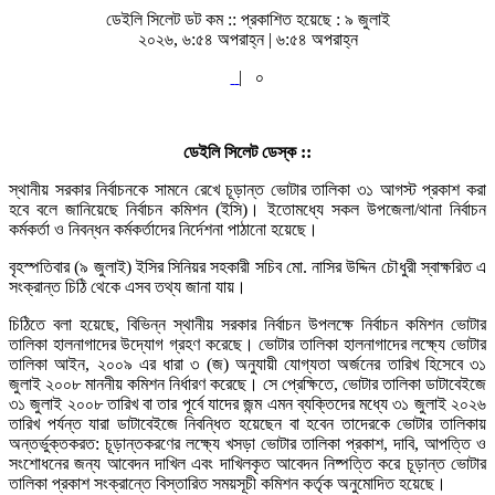
ডেইলি সিলেট ডট কম ::
প্রকাশিত হয়েছে : ৯ জুলাই
২০২৬, ৬:৫৪ অপরাহ্ন | ৬:৫৪ অপরাহ্ন
|
০
ডেইলি সিলেট ডেস্ক ::
স্থানীয় সরকার নির্বাচনকে সামনে রেখে চূড়ান্ত ভোটার তালিকা ৩১ আগস্ট প্রকাশ করা
হবে বলে জানিয়েছে নির্বাচন কমিশন (ইসি)। ইতোমধ্যে সকল উপজেলা/থানা নির্বাচন
কর্মকর্তা ও নিবন্ধন কর্মকর্তাদের নির্দেশনা পাঠানো হয়েছে।
বৃহস্পতিবার (৯ জুলাই) ইসির সিনিয়র সহকারী সচিব মো. নাসির উদ্দিন চৌধুরী স্বাক্ষরিত এ
সংক্রান্ত চিঠি থেকে এসব তথ্য জানা যায়।
চিঠিতে বলা হয়েছে, বিভিন্ন স্থানীয় সরকার নির্বাচন উপলক্ষে নির্বাচন কমিশন ভোটার
তালিকা হালনাগাদের উদ্যোগ গ্রহণ করেছে। ভোটার তালিকা হালনাগাদের লক্ষ্যে ভোটার
তালিকা আইন, ২০০৯ এর ধারা ৩ (জ) অনুযায়ী যোগ্যতা অর্জনের তারিখ হিসেবে ৩১
জুলাই ২০০৮ মাননীয় কমিশন নির্ধারণ করেছে। সে প্রেক্ষিতে, ভোটার তালিকা ডাটাবেইজে
৩১ জুলাই ২০০৮ তারিখ বা তার পূর্বে যাদের জন্ম এমন ব্যক্তিদের মধ্যে ৩১ জুলাই ২০২৬
তারিখ পর্যন্ত যারা ডাটাবেইজে নিবন্ধিত হয়েছেন বা হবেন তাদেরকে ভোটার তালিকায়
অন্তর্ভুক্তকরত: চূড়ান্তকরণের লক্ষ্যে খসড়া ভোটার তালিকা প্রকাশ, দাবি, আপত্তি ও
সংশোধনের জন্য আবেদন দাখিল এবং দাখিলকৃত আবেদন নিষ্পত্তি করে চূড়ান্ত ভোটার
তালিকা প্রকাশ সংক্রান্তে বিস্তারিত সময়সূচী কমিশন কর্তৃক অনুমোদিত হয়েছে।