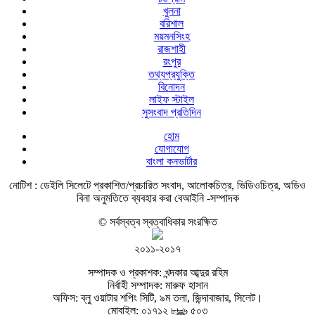
খুলনা
বরিশাল
ময়মনসিংহ
রাজশাহী
রংপুর
তথ্যপ্রযুক্তি
বিনোদন
লাইফ স্টাইল
সুসংবাদ প্রতিদিন
হোম
যোগাযোগ
বাংলা কনভার্টার
নোটিশ :
ডেইলি সিলেটে প্রকাশিত/প্রচারিত সংবাদ, আলোকচিত্র, ভিডিওচিত্র, অডিও
বিনা অনুমতিতে ব্যবহার করা বেআইনি -সম্পাদক
© সর্বস্বত্ব স্বত্বাধিকার সংরক্ষিত
২০১১-২০১৭
সম্পাদক ও প্রকাশক: খন্দকার আব্দুর রহিম
নির্বাহী সম্পাদক: মারুফ হাসান
অফিস: ব্লু ওয়াটার শপিং সিটি, ৯ম তলা, জিন্দাবাজার, সিলেট।
মোবাইল: ০১৭১২ ৮৮৬ ৫০৩