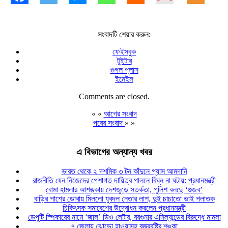
সংবাদটি শেয়ার করুন:
ফেইসবুক
টুইটার
গুগল প্লাস
ইমেইল
Comments are closed.
« «
আগের সংবাদ
পরের সংবাদ
» »
এ বিভাগের অন্যান্য খবর
ভারত থেকে ২ দশমিক ৩ টন কাঁদুনে গ্যাস আমদানি
রাজনীতি যেন নিজেদের পেশাগত দায়িত্ব পালনে বিঘ্ন না ঘটায়: প্রধানমন্ত্রী
বোমা হামলার আশঙ্কায় দেশজুড়ে সতর্কতা, পুলিশ বলছে ‘গুজব’
বাড়ির পাশের ডোবায় মিললো যুবদল নেতার লাশ, দুই চাচাতো ভাই পলাতক
চিকিৎসক সমাবেশের উদ্বোধন করলেন প্রধানমন্ত্রী
ডেপুটি স্পিকারের নামে ‘জাল’ ডিও লেটার, বরগুনার এসিল্যান্ডের বিরুদ্ধে মামলা
৭ জেলায় ঝোড়ো হাওয়াসহ বজ্রবৃষ্টির শঙ্কা