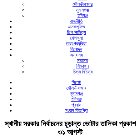
মৌলভীবাজার
সুনামগঞ্জ
হবিগঞ্জ
রাজনীতি
এক্সক্লুসিভ
শিল্প-সাহিত্য
খেলাধুলা
তথ্যপ্রযুক্তি
বিনোদন
অন্যান্য
মতামত
শিক্ষাঙ্গন
চিত্র বিচিত্র
সিলেট
মৌলভীবাজার
সুনামগঞ্জ
হবিগঞ্জ
প্রবাস
সংবাদ বিজ্ঞপ্তি
স্থানীয় সরকার নির্বাচনের চূড়ান্ত ভোটার তালিকা প্রকাশ
৩১ আগস্ট