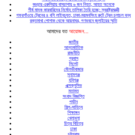
বগুড়ার এরুলিয়ায় বাসচাপায় ৬ জন নিহত, আহত অনেকে
শীর্ষ মাদক কারবারিদের নির্মোহ তালিকা তৈরি হচ্ছে: স্বরাষ্ট্রমন্ত্রী
গফরগাঁওয়ে ট্রেনের ৪ বগি লাইনচ্যুত, ঢাকা-ময়মনসিংহ রুটে ট্রেন চলাচল বন্ধ
রক্তমাখা পোশাক থেকে আয়নাঘর, গণভবনে জুলাইয়ের স্মৃতি
আমাদের যত
আয়োজন...
জাতীয়
আন্তর্জাতিক
রাজনীতি
প্রবাস
সিলেট
মৌলভীবাজার
সুনামগঞ্জ
হবিগঞ্জ
এক্সক্লুসিভ
মতামত
সংবাদ বিজ্ঞপ্তি
পর্যটন
শিল্প-সাহিত্য
শিক্ষাঙ্গন
খেলাধুলা
চিত্র বিচিত্র
ঢাকা
চট্টগ্রাম