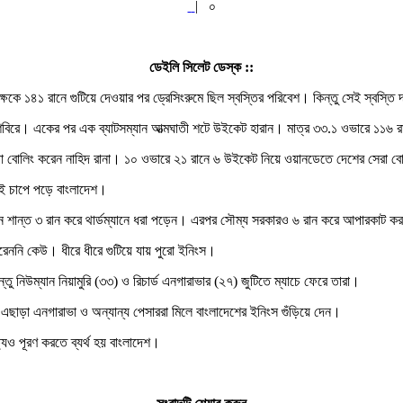
|
০
ডেইলি সিলেট ডেস্ক ::
্ষকে ১৪১ রানে গুটিয়ে দেওয়ার পর ড্রেসিংরুমে ছিল স্বস্তির পরিবেশ। কিন্তু সেই স্বস্তি দ
দেশ শিবিরে। একের পর এক ব্যাটসম্যান আত্মঘাতী শটে উইকেট হারান। মাত্র ৩৩.১ ওভারে ১১
বোলিং করেন নাহিদ রানা। ১০ ওভারে ২১ রানে ৬ উইকেট নিয়ে ওয়ানডেতে দেশের সেরা বোল
েকেই চাপে পড়ে বাংলাদেশ।
ন শান্ত ৩ রান করে থার্ডম্যানে ধরা পড়েন। এরপর সৌম্য সরকারও ৬ রান করে আপারকাট
রেননি কেউ। ধীরে ধীরে গুটিয়ে যায় পুরো ইনিংস।
নিউম্যান নিয়ামুরি (৩৩) ও রিচার্ড এনগারাভার (২৭) জুটিতে ম্যাচে ফেরে তারা।
। এছাড়া এনগারাভা ও অন্যান্য পেসাররা মিলে বাংলাদেশের ইনিংস গুঁড়িয়ে দেন।
্যও পূরণ করতে ব্যর্থ হয় বাংলাদেশ।