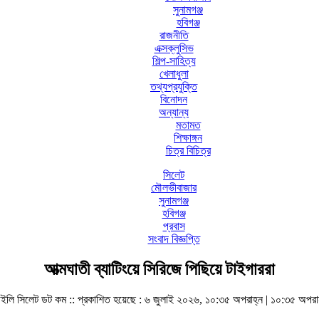
সুনামগঞ্জ
হবিগঞ্জ
রাজনীতি
এক্সক্লুসিভ
শিল্প-সাহিত্য
খেলাধুলা
তথ্যপ্রযুক্তি
বিনোদন
অন্যান্য
মতামত
শিক্ষাঙ্গন
চিত্র বিচিত্র
সিলেট
মৌলভীবাজার
সুনামগঞ্জ
হবিগঞ্জ
প্রবাস
সংবাদ বিজ্ঞপ্তি
আত্মঘাতী ব্যাটিংয়ে সিরিজে পিছিয়ে টাইগাররা
ইলি সিলেট ডট কম ::
প্রকাশিত হয়েছে : ৬ জুলাই ২০২৬, ১০:৩৫ অপরাহ্ন | ১০:৩৫ অপরা