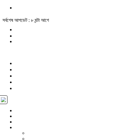
সর্বশেষ আপডেট : ৮ ঘন্টা আগে