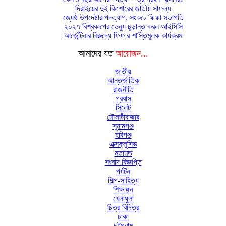
দিরাইয়ের দুই কিশোরের জাতীয় সাফল্য
জ্যেষ্ঠ উপদেষ্টার পদত্যাগ, সংকটে ফিফা সভাপতি
২০২৭ বিশ্বকাপের ভেন্যু চূড়ান্ত করল আইসিসি
আর্জেন্টিনার বিরুদ্ধে ফিফার শাস্তিমূলক কার্যক্রম
আমাদের যত
আয়োজন...
জাতীয়
আন্তর্জাতিক
রাজনীতি
প্রবাস
সিলেট
মৌলভীবাজার
সুনামগঞ্জ
হবিগঞ্জ
এক্সক্লুসিভ
মতামত
সংবাদ বিজ্ঞপ্তি
পর্যটন
শিল্প-সাহিত্য
শিক্ষাঙ্গন
খেলাধুলা
চিত্র বিচিত্র
ঢাকা
চট্টগ্রাম