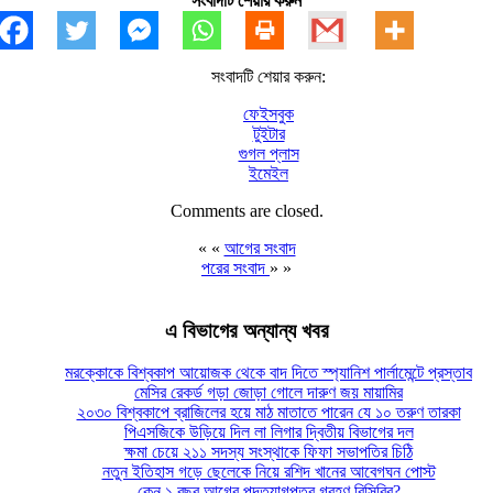
সংবাদটি শেয়ার করুন
সংবাদটি শেয়ার করুন:
ফেইসবুক
টুইটার
গুগল প্লাস
ইমেইল
Comments are closed.
« «
আগের সংবাদ
পরের সংবাদ
» »
এ বিভাগের অন্যান্য খবর
মরক্কোকে বিশ্বকাপ আয়োজক থেকে বাদ দিতে স্প্যানিশ পার্লামেন্টে প্রস্তাব
মেসির রেকর্ড গড়া জোড়া গোলে দারুণ জয় মায়ামির
২০৩০ বিশ্বকাপে ব্রাজিলের হয়ে মাঠ মাতাতে পারেন যে ১০ তরুণ তারকা
পিএসজিকে উড়িয়ে দিল লা লিগার দ্বিতীয় বিভাগের দল
ক্ষমা চেয়ে ২১১ সদস্য সংস্থাকে ফিফা সভাপতির চিঠি
নতুন ইতিহাস গড়ে ছেলেকে নিয়ে রশিদ খানের আবেগঘন পোস্ট
কেন ১ বছর আগের পদত্যাগপত্র গ্রহণ বিসিবির?