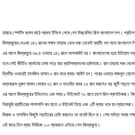
হারারে স্পোর্টস ক্লাব মাঠে প্রথম ইনিংস শেষে বেশ উচ্ছ্বসিত ছিল বাংলাদেশ দল। প্রতিপক
জিম্বাবুয়ের দেওয়া ১৪২ রানের লক্ষ্য তাড়ায় নেমে শুরু থেকেই ব্যাটিং ধস নামে বাংলা
এর আগে জিম্বাবুয়ে ৩৬.৪ ওভারে ১৪১ রানে অলআউট হয়। বাংলাদেশের হয়ে ইতিহাস গড়া 
তবে সেই কীর্তিও ব্যর্থতায় ঢাকা পড়ে যায় ব্যাটসম্যানদের দুর্বলতায়। রান তাড়ায় শুরু থ
দ্বিতীয় ওভারেই তানজিদ হাসান ৮ রান করে ক্যাচ আউট হন। পরের ওভারে নাজমুল হোসে
মধ্যক্রমে নুরুল হাসান সোহান ৩১ রান ও তাওহিদ হৃদয় ২৫ রান করলেও বড় জুটি গড়তে পা
এর আগে জিম্বাবুয়ের ইনিংসেও এক সময় ৮ উইকেটে ৭০ রানে চাপে ছিল স্বাগতিকরা। কিন্তু 
নিয়ামুরি ব্যাটিংয়ের পাশাপাশি বল হাতে ৩ উইকেট নিয়ে এবং ২টি ক্যাচ ধরে হন ম্যাচসেরা
মিরাজ ও তাসকিন কিছুটা লড়াইয়ের চেষ্টা করলেও তা যথেষ্ট ছিল না। শেষ পর্যন্ত সহজ লক্ষ
এই জয়ে তিন ম্যাচ সিরিজে ১-০ ব্যবধানে এগিয়ে গেল জিম্বাবুয়ে।