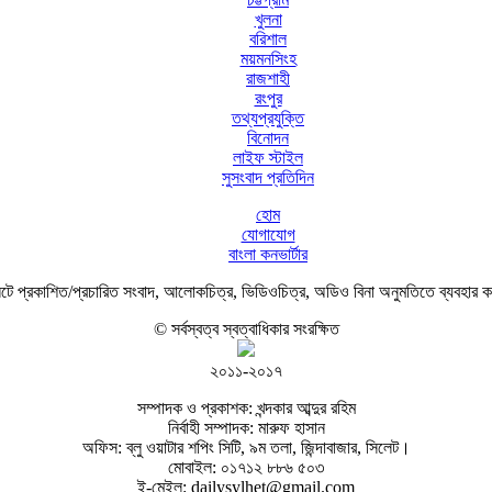
খুলনা
বরিশাল
ময়মনসিংহ
রাজশাহী
রংপুর
তথ্যপ্রযুক্তি
বিনোদন
লাইফ স্টাইল
সুসংবাদ প্রতিদিন
হোম
যোগাযোগ
বাংলা কনভার্টার
ে প্রকাশিত/প্রচারিত সংবাদ, আলোকচিত্র, ভিডিওচিত্র, অডিও বিনা অনুমতিতে ব্যবহার 
© সর্বস্বত্ব স্বত্বাধিকার সংরক্ষিত
২০১১-২০১৭
সম্পাদক ও প্রকাশক: খন্দকার আব্দুর রহিম
নির্বাহী সম্পাদক: মারুফ হাসান
অফিস: ব্লু ওয়াটার শপিং সিটি, ৯ম তলা, জিন্দাবাজার, সিলেট।
মোবাইল: ০১৭১২ ৮৮৬ ৫০৩
ই-মেইল: dailysylhet@gmail.com