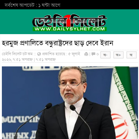
সর্বশেষ আপডেট : ১ ঘন্টা আগে
হরমুজ প্রণালিতে বন্ধুরাষ্ট্রদের ছাড় দেবে ইরান
ডেইলি সিলেট ডট কম ::
প্রকাশিত হয়েছে : ৫ জুলাই
|
০
২০২৬, ৭:৫১ অপরাহ্ন | ৭:৫১ অপরাহ্ন