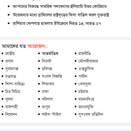
জাপানের বিরুদ্ধে সামরিক পদক্ষেপের হুঁশিয়ারি উত্তর কোরিয়ার
উত্তেজনার মধ্যে ব্রাজিলের রাষ্ট্রদূতের ভিসা বাতিল করল যুক্তরাষ্ট্র
রাশিয়ার ক্ষেপণাস্ত্র হামলায় ইউক্রেনে নিহত ১৪, আহত ২৭
আমাদের যত
আয়োজন...
জাতীয়
আন্তর্জাতিক
রাজনীতি
প্রবাস
সিলেট
মৌলভীবাজার
সুনামগঞ্জ
হবিগঞ্জ
এক্সক্লুসিভ
মতামত
সংবাদ বিজ্ঞপ্তি
পর্যটন
শিল্প-সাহিত্য
শিক্ষাঙ্গন
খেলাধুলা
চিত্র বিচিত্র
ঢাকা
চট্টগ্রাম
খুলনা
বরিশাল
ময়মনসিংহ
রাজশাহী
রংপুর
তথ্যপ্রযুক্তি
বিনোদন
লাইফ স্টাইল
সুসংবাদ প্রতিদিন