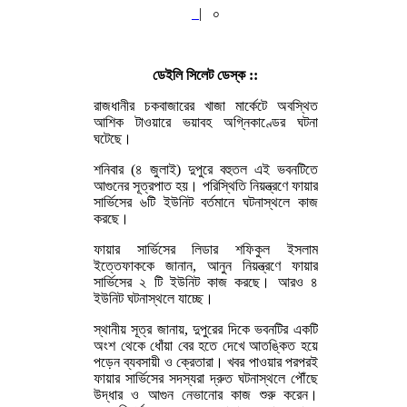
|
০
ডেইলি সিলেট ডেস্ক ::
রাজধানীর চকবাজারের খাজা মার্কেটে অবস্থিত
আশিক টাওয়ারে ভয়াবহ অগ্নিকাণ্ডের ঘটনা
ঘটেছে।
শনিবার (৪ জুলাই) দুপুরে বহুতল এই ভবনটিতে
আগুনের সূত্রপাত হয়। পরিস্থিতি নিয়ন্ত্রণে ফায়ার
সার্ভিসের ৬টি ইউনিট বর্তমানে ঘটনাস্থলে কাজ
করছে।
ফায়ার সার্ভিসের লিডার শফিকুল ইসলাম
ইত্তেফাককে জানান, আনুন নিয়ন্ত্রণে ফায়ার
সার্ভিসের ২ টি ইউনিট কাজ করছে। আরও ৪
ইউনিট ঘটনাস্থলে যাচ্ছে।
স্থানীয় সূত্র জানায়, দুপুরের দিকে ভবনটির একটি
অংশ থেকে ধোঁয়া বের হতে দেখে আতঙ্কিত হয়ে
পড়েন ব্যবসায়ী ও ক্রেতারা। খবর পাওয়ার পরপরই
ফায়ার সার্ভিসের সদস্যরা দ্রুত ঘটনাস্থলে পৌঁছে
উদ্ধার ও আগুন নেভানোর কাজ শুরু করেন।