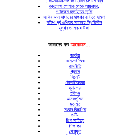
ঢাকা-ময়মনসিংহ রুটে ট্রেন চলাচল বন্ধ
রক্তমাখা পোশাক থেকে আয়নাঘর,
গণভবনে জুলাইয়ের স্মৃতি
সাকিব আল হাসানের মাগুরার বাড়িতে হামলা
দক্ষিণ-পূর্ব এশিয়ার সবচেয়ে স্থিতিশীল
মুদ্রার তালিকায় টাকা
আমাদের যত
আয়োজন...
জাতীয়
আন্তর্জাতিক
রাজনীতি
প্রবাস
সিলেট
মৌলভীবাজার
সুনামগঞ্জ
হবিগঞ্জ
এক্সক্লুসিভ
মতামত
সংবাদ বিজ্ঞপ্তি
পর্যটন
শিল্প-সাহিত্য
শিক্ষাঙ্গন
খেলাধুলা