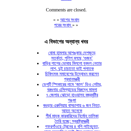
Comments are closed.
« «
আগের সংবাদ
পরের সংবাদ
» »
এ বিভাগের অন্যান্য খবর
বোমা হামলার আশঙ্কায় দেশজুড়ে
সতর্কতা, পুলিশ বলছে ‘গুজব’
বাড়ির পাশের ডোবায় মিললো যুবদল নেতার
লাশ, দুই চাচাতো ভাই পলাতক
চিকিৎসক সমাবেশের উদ্বোধন করলেন
প্রধানমন্ত্রী
ডেপুটি স্পিকারের নামে ‘জাল’ ডিও লেটার,
বরগুনার এসিল্যান্ডের বিরুদ্ধে মামলা
৭ জেলায় ঝোড়ো হাওয়াসহ বজ্রবৃষ্টির
শঙ্কা
বগুড়ার এরুলিয়ায় বাসচাপায় ৬ জন নিহত,
আহত অনেকে
শীর্ষ মাদক কারবারিদের নির্মোহ তালিকা
তৈরি হচ্ছে: স্বরাষ্ট্রমন্ত্রী
গফরগাঁওয়ে ট্রেনের ৪ বগি লাইনচ্যুত,