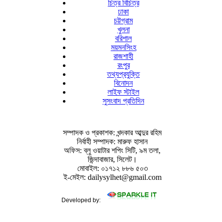
চিত্র বিচিত্র
ঢাকা
চট্টগ্রাম
খুলনা
বরিশাল
ময়মনসিংহ
রাজশাহী
রংপুর
তথ্যপ্রযুক্তি
বিনোদন
লাইফ স্টাইল
সুসংবাদ প্রতিদিন
সম্পাদক ও প্রকাশক: খন্দকার আব্দুর রহিম
নির্বাহী সম্পাদক: মারুফ হাসান
অফিস: ব্লু ওয়াটার শপিং সিটি, ৯ম তলা,
জিন্দাবাজার, সিলেট।
মোবাইল: ০১৭১২ ৮৮৬ ৫০৩
ই-মেইল: dailysylhet@gmail.com
Developed by: