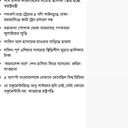
শীর্ষ মাদক কারবারিদের নির্মোহ তালিকা তৈরি হচ্ছে:
স্বরাষ্ট্রমন্ত্রী
গফরগাঁওয়ে ট্রেনের ৪ বগি লাইনচ্যুত, ঢাকা-
ময়মনসিংহ রুটে ট্রেন চলাচল বন্ধ
রক্তমাখা পোশাক থেকে আয়নাঘর, গণভবনে
জুলাইয়ের স্মৃতি
সাকিব আল হাসানের মাগুরার বাড়িতে হামলা
দক্ষিণ-পূর্ব এশিয়ার সবচেয়ে স্থিতিশীল মুদ্রার তালিকায়
টাকা
‘কমনসেন্স বলে’ শেখ হাসিনা ফিরে আসবেন: রুমিন
ফারহানা
৫ আগস্ট বাংলাদেশকে যেভাবে দেখেছিল বিশ্ব মিডিয়া
যে ডকুমেন্টারিতে আবু সাঈদের ছবি নেই, সেটা কোনো
ডকুমেন্টারি নয়: ভারপ্রাপ্ত রাষ্ট্রপতি