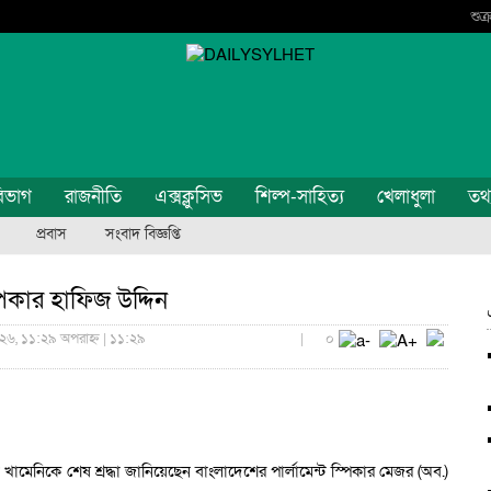
শুক
িভাগ
রাজনীতি
এক্সক্লুসিভ
শিল্প-সাহিত্য
খেলাধুলা
তথ্য
প্রবাস
সংবাদ বিজ্ঞপ্তি
পিকার হাফিজ উদ্দিন
২৬, ১১:২৯ অপরাহ্ন | ১১:২৯
|
০
ী খামেনিকে শেষ শ্রদ্ধা জানিয়েছেন বাংলাদেশের পার্লামেন্ট স্পিকার মেজর (অব.)