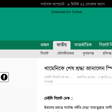
সর্বশেষ আপডেট : ৯ মিনিট ২২ সেকেন্ড আগে
Download Our Toolbar
প্রচ্ছদ
জাতীয়
আন্তর্জাতিক
সিলেট ব
সিলেট
মৌলভীবাজার
সুনামগঞ্জ
হবিগঞ্জ
খামেনিকে শেষ শ্রদ্ধা জানালেন স্
ডেইলি সিলেট ডট কম ::
প্রকাশিত হয়েছে : ৩ জুলাই ২০
অপরাহ্ন
ডেইলি সিলেট ডেস্ক ::
ইরানের প্রয়াত সর্বোচ্চ ধর্মীয় নেতা আয়াতুল্লাহ আল