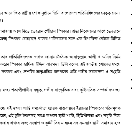
জিদে আয়োজিত রাষ্ট্রীয় শোকানুষ্ঠানে তিনি বাংলাদেশ প্রতিনিধিদলের নেতৃত্ব দেন।
ন।
 জানাজায় অংশ নিতে তেহরান পৌঁছান স্পিকার। শ্রদ্ধা নিবেদনের আগে তেহরানে
মেন্ট) স্পিকার মোহাম্মদ বাঘের গালিবাফের সঙ্গে এক দ্বিপাক্ষিক বৈঠকে মিলিত
তার প্রতিনিধিদলকে স্বাগত জানান।বৈঠকে আয়াতুল্লাহ আলী খামেনির নির্মম
রকাশ করেন স্পিকার হাফিজ উদ্দিন আহমদ। তিনি বলেন, এই জাতীয় শোকের সময়ে
সরকার এবং দেশটির ভ্রাতৃপ্রতিম জনগণের প্রতি গভীর সমবেদনা ও সংহতি
ে শতাব্দীপ্রাচীন বন্ধুত্ব, গভীর সাংস্কৃতিক এবং কূটনৈতিক সম্পর্ক রয়েছে।
রের মধ্যে সই হওয়া শান্তি সমঝোতা স্মারক বাস্তবায়নে ইরানের স্পিকারের গঠনমূলক
 এই চুক্তি ইরানসহ সমগ্র অঞ্চলে স্থায়ী শান্তি, স্থিতিশীলতা এবং সমৃদ্ধি নিয়ে
থন বজায় রাখবে এবং সংলাপ ও কূটনীতির মাধ্যমে সব সমস্যার স্থায়ী সমাধান হবে