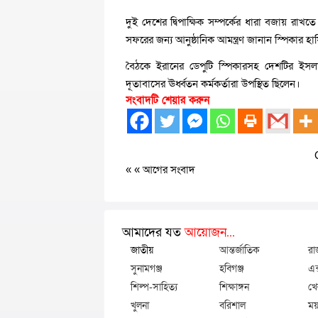
দুই দেশের দ্বিপাক্ষিক সম্পর্কের ধারা বজায় রা
সফরের জন্য আনুষ্ঠানিক আমন্ত্রণ জানান স্পিকার 
বৈঠকে ইরানের ডেপুটি স্পিকারসহ দেশটির ইসলা
দূতাবাসের ঊর্ধ্বতন কর্মকর্তারা উপস্থিত ছিলেন।
সংবাদটি শেয়ার করুন
« «
আগের সংবাদ
আমাদের যত
আয়োজন...
জাতীয়
আন্তর্জাতিক
রা
সুনামগঞ্জ
হবিগঞ্জ
এক
শিল্প-সাহিত্য
শিক্ষাঙ্গন
খে
খুলনা
বরিশাল
ময়