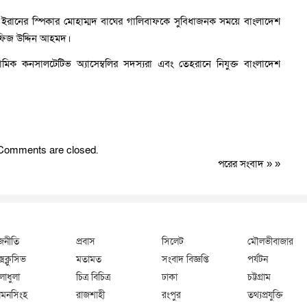
খতে ইরানের স্পিকার মোহাম্মদ বাঘের গালিবাফকে সুবিধাজনক সময়ে বাংলাদেশ
হাফিজ উদ্দিন আহমদ।
মিক কনসালটেটিভ অ্যাসেম্বলির সদস্যরা এবং তেহরানে নিযুক্ত বাংলাদেশ
Comments are closed.
পরের সংবাদ
» »
জনীতি
প্রবাস
সিলেট
মৌলভীবাজার
্সক্লুসিভ
মতামত
সংবাদ বিজ্ঞপ্তি
পর্যটন
লাধুলা
চিত্র বিচিত্র
ঢাকা
চট্টগ্রাম
মনসিংহ
রাজশাহী
রংপুর
তথ্যপ্রযুক্তি