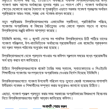
বিবৃতিতে উল্লেখ করা হয়, ২০২৬-২৭ অর্থবছরে পাবলিক বিশ্ববিদ্যালয়গুলোর জন্য
গবেষণা বরাদ্দ আগের অর্থবছরের তুলনায় প্রায় ১৩ শতাংশ বেশি। গবেষণা অর্থায়নের
ক্ষেত্রে যেকোনো ধরনের দ্বৈততা বা পুনরাবৃত্তি এড়াতে সরকার গবেষণা প্রকল্পের অর্থায়ন
প্রক্রিয়াকে আরও সহজ, স্বচ্ছ এবং গবেষক-বান্ধব করেছে।
নতুন প্রক্রিয়ায় বিশ্ববিদ্যালয়গুলোর একাডেমিক স্বাধীনতা, প্রাতিষ্ঠানিক পরিচয়,
গবেষণার অগ্রাধিকার বা বিষয়ের বৈচিত্র্যের ওপর কোনো প্রভাব পড়বে না বলেও
বিশ্ববিদ্যালয় মঞ্জুরি কমিশন আশ্বস্ত করেছে।
ইউজিসি জানায়, গত ২ জুলাই দেশের সব পাবলিক বিশ্ববিদ্যালয়ে চিঠি পাঠিয়ে তাদের
গবেষণা পরিকল্পনা, উপ-খাতভিত্তিক অর্থায়নের প্রয়োজনীয়তা এবং বাজেটের প্রাক্কলন
যত দ্রুত সম্ভব পাঠানোর অনুরোধ করা হয়েছে।
বিশ্ববিদ্যালয়গুলো থেকে প্রস্তাব পাওয়ার পর কমিশন স্বল্পতম সময়ের মধ্যে প্রয়োজনীয়
অর্থ ছাড় করবে বলে জানিয়েছে।
চিঠিতে বিশ্ববিদ্যালয়গুলোকে বাজেট তৈরির সময় স্নাতক, স্নাতকোত্তর ও পিএইচডি
শিক্ষার্থীদের গবেষণায় অংশগ্রহণকে অগ্রাধিকার দেওয়ার নির্দেশ দিয়েছে ইউজিসি।
বিশ্ববিদ্যালয়গুলোতে গবেষণা উপযোগী পরিবেশ গড়ে তুলতে জ্যেষ্ঠ গবেষকদের পাশাপাশি
উদীয়মান গবেষক ও শিক্ষার্থীদের সম্পৃক্ত করার অনুরোধও জানানো হয়েছে চিঠিতে।
এছাড়া, গবেষণা প্রকল্প প্রস্তুত করার সময় সরকারের অগ্রাধিকারের বিষয়গুলো বিবেচনায়
নিতে বিশ্ববিদ্যালয়গুলোর প্রতি আহ্বান জানিয়েছে কমিশন।
সংবাদটি শেয়ার করুন