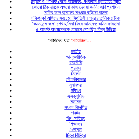
রক্তমাখা পোশাক থেকে আয়নাঘর, গণভবনে জুলাইয়ের স্মৃতি
কোনো ঠিকাদারকে এখনো কাজ দেওয়া হয়নি: জবি প্রশাসন
সাকিব আল হাসানের মাগুরার বাড়িতে হামলা
দক্ষিণ-পূর্ব এশিয়ার সবচেয়ে স্থিতিশীল মুদ্রার তালিকায় টাকা
‘কমনসেন্স বলে’ শেখ হাসিনা ফিরে আসবেন: রুমিন ফারহানা
৫ আগস্ট বাংলাদেশকে যেভাবে দেখেছিল বিশ্ব মিডিয়া
আমাদের যত
আয়োজন...
জাতীয়
আন্তর্জাতিক
রাজনীতি
প্রবাস
সিলেট
মৌলভীবাজার
সুনামগঞ্জ
হবিগঞ্জ
এক্সক্লুসিভ
মতামত
সংবাদ বিজ্ঞপ্তি
পর্যটন
শিল্প-সাহিত্য
শিক্ষাঙ্গন
খেলাধুলা
চিত্র বিচিত্র