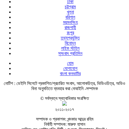
ঢাকা
চট্টগ্রাম
খুলনা
বরিশাল
ময়মনসিংহ
রাজশাহী
রংপুর
তথ্যপ্রযুক্তি
বিনোদন
লাইফ স্টাইল
সুসংবাদ প্রতিদিন
হোম
যোগাযোগ
বাংলা কনভার্টার
নোটিশ :
ডেইলি সিলেটে প্রকাশিত/প্রচারিত সংবাদ, আলোকচিত্র, ভিডিওচিত্র, অডিও
বিনা অনুমতিতে ব্যবহার করা বেআইনি -সম্পাদক
© সর্বস্বত্ব স্বত্বাধিকার সংরক্ষিত
২০১১-২০১৭
সম্পাদক ও প্রকাশক: খন্দকার আব্দুর রহিম
নির্বাহী সম্পাদক: মারুফ হাসান