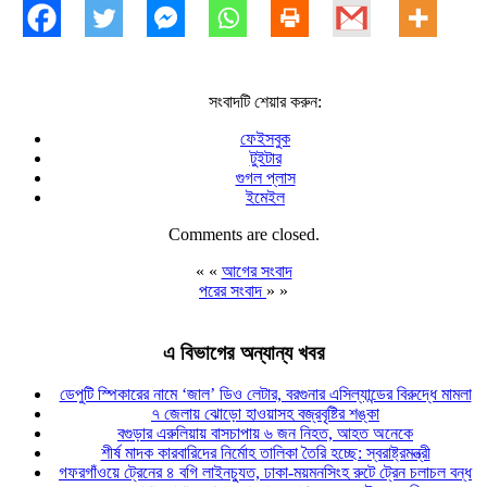
সংবাদটি শেয়ার করুন:
ফেইসবুক
টুইটার
গুগল প্লাস
ইমেইল
Comments are closed.
« «
আগের সংবাদ
পরের সংবাদ
» »
এ বিভাগের অন্যান্য খবর
ডেপুটি স্পিকারের নামে ‘জাল’ ডিও লেটার, বরগুনার এসিল্যান্ডের বিরুদ্ধে মামলা
৭ জেলায় ঝোড়ো হাওয়াসহ বজ্রবৃষ্টির শঙ্কা
বগুড়ার এরুলিয়ায় বাসচাপায় ৬ জন নিহত, আহত অনেকে
শীর্ষ মাদক কারবারিদের নির্মোহ তালিকা তৈরি হচ্ছে: স্বরাষ্ট্রমন্ত্রী
গফরগাঁওয়ে ট্রেনের ৪ বগি লাইনচ্যুত, ঢাকা-ময়মনসিংহ রুটে ট্রেন চলাচল বন্ধ