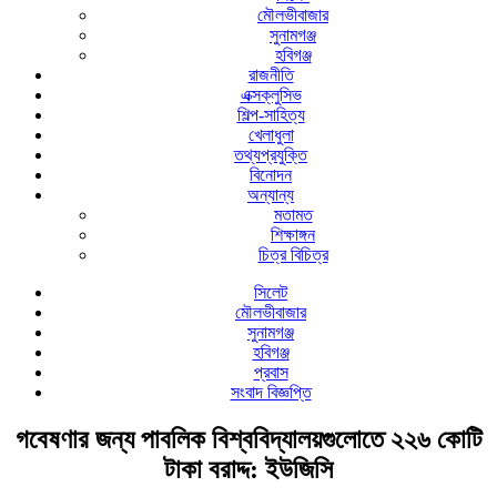
মৌলভীবাজার
সুনামগঞ্জ
হবিগঞ্জ
রাজনীতি
এক্সক্লুসিভ
শিল্প-সাহিত্য
খেলাধুলা
তথ্যপ্রযুক্তি
বিনোদন
অন্যান্য
মতামত
শিক্ষাঙ্গন
চিত্র বিচিত্র
সিলেট
মৌলভীবাজার
সুনামগঞ্জ
হবিগঞ্জ
প্রবাস
সংবাদ বিজ্ঞপ্তি
গবেষণার জন্য পাবলিক বিশ্ববিদ্যালয়গুলোতে ২২৬ কোটি
টাকা বরাদ্দ: ইউজিসি