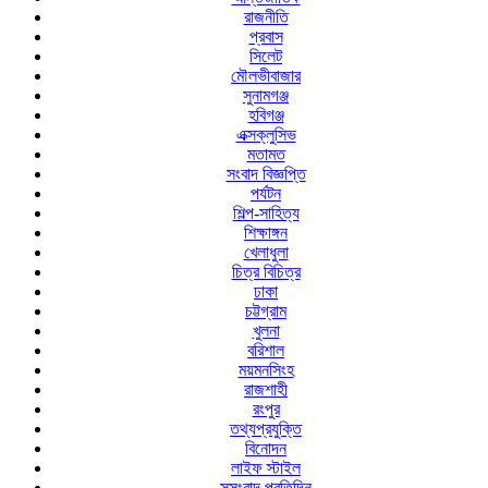
রাজনীতি
প্রবাস
সিলেট
মৌলভীবাজার
সুনামগঞ্জ
হবিগঞ্জ
এক্সক্লুসিভ
মতামত
সংবাদ বিজ্ঞপ্তি
পর্যটন
শিল্প-সাহিত্য
শিক্ষাঙ্গন
খেলাধুলা
চিত্র বিচিত্র
ঢাকা
চট্টগ্রাম
খুলনা
বরিশাল
ময়মনসিংহ
রাজশাহী
রংপুর
তথ্যপ্রযুক্তি
বিনোদন
লাইফ স্টাইল
সুসংবাদ প্রতিদিন