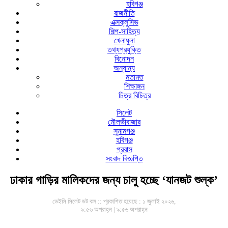
হবিগঞ্জ
রাজনীতি
এক্সক্লুসিভ
শিল্প-সাহিত্য
খেলাধুলা
তথ্যপ্রযুক্তি
বিনোদন
অন্যান্য
মতামত
শিক্ষাঙ্গন
চিত্র বিচিত্র
সিলেট
মৌলভীবাজার
সুনামগঞ্জ
হবিগঞ্জ
প্রবাস
সংবাদ বিজ্ঞপ্তি
ঢাকার গাড়ির মালিকদের জন্য চালু হচ্ছে ‘যানজট শুল্ক’
ডেইলি সিলেট ডট কম ::
প্রকাশিত হয়েছে : ১ জুলাই ২০২৬,
৯:৫৬ অপরাহ্ন | ৯:৫৬ অপরাহ্ন