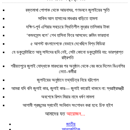
রক্তমাখা পোশাক থেকে আয়নাঘর, গণভবনে জুলাইয়ের স্মৃতি
সাকিব আল হাসানের মাগুরার বাড়িতে হামলা
দক্ষিণ-পূর্ব এশিয়ার সবচেয়ে স্থিতিশীল মুদ্রার তালিকায় টাকা
‘কমনসেন্স বলে’ শেখ হাসিনা ফিরে আসবেন: রুমিন ফারহানা
৫ আগস্ট বাংলাদেশকে যেভাবে দেখেছিল বিশ্ব মিডিয়া
যে ডকুমেন্টারিতে আবু সাঈদের ছবি নেই, সেটা কোনো ডকুমেন্টারি নয়: ভারপ্রাপ্ত
রাষ্ট্রপতি
শরীয়তপুরে জুলাই যোদ্ধাকে মারধরের পর অনুষ্ঠান থেকে বের করে দিলেন বিএনপির
নেতা–কর্মীরা
জুলাইয়ের অনুষ্ঠানে তথ্যচিত্র নিয়ে হট্টগোল
আমরা যদি বলি জুলাই কার, জুলাই কার— জুলাই কারোই থাকবে না: স্বরাষ্ট্রমন্ত্রী
অবশেষে রিপন মিয়ার নামে ধর্ষণ মামলা
আগামী প্রজন্মের স্বার্থেই সংবিধান সংশোধন করা হবে: চিফ হুইপ
আমাদের যত
আয়োজন...
জাতীয়
আন্তর্জাতিক