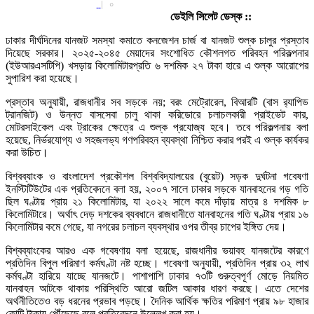
|
০
ডেইলি সিলেট ডেস্ক ::
ঢাকার দীর্ঘদিনের যানজট সমস্যা কমাতে কনজেশন চার্জ বা যানজট শুল্ক চালুর প্রস্তাব
দিয়েছে সরকার। ২০২৫-২০৪৫ মেয়াদের সংশোধিত কৌশলগত পরিবহন পরিকল্পনার
(ইউআরএসটিপি) খসড়ায় কিলোমিটারপ্রতি ৬ দশমিক ২৭ টাকা হারে এ শুল্ক আরোপের
সুপারিশ করা হয়েছে।
প্রস্তাব অনুযায়ী, রাজধানীর সব সড়কে নয়; বরং মেট্রোরেল, বিআরটি (বাস র‍্যাপিড
ট্রানজিট) ও উন্নত বাসসেবা চালু থাকা করিডোরে চলাচলকারী প্রাইভেট কার,
মোটরসাইকেল এবং ট্রাকের ক্ষেত্রে এ শুল্ক প্রযোজ্য হবে। তবে পরিকল্পনায় বলা
হয়েছে, নির্ভরযোগ্য ও সহজলভ্য গণপরিবহন ব্যবস্থা নিশ্চিত করার পরই এ শুল্ক কার্যকর
করা উচিত।
বিশ্বব্যাংক ও বাংলাদেশ প্রকৌশল বিশ্ববিদ্যালয়ের (বুয়েট) সড়ক দুর্ঘটনা গবেষণা
ইনস্টিটিউটের এক প্রতিবেদনে বলা হয়, ২০০৭ সালে ঢাকার সড়কে যানবাহনের গড় গতি
ছিল ঘণ্টায় প্রায় ২১ কিলোমিটার, যা ২০২২ সালে কমে দাঁড়ায় মাত্র ৪ দশমিক ৮
কিলোমিটারে। অর্থাৎ দেড় দশকের ব্যবধানে রাজধানীতে যানবাহনের গতি ঘণ্টায় প্রায় ১৬
কিলোমিটার কমে গেছে, যা নগরের চলাচল ব্যবস্থার ওপর তীব্র চাপের ইঙ্গিত দেয়।
বিশ্বব্যাংকের আরও এক গবেষণায় বলা হয়েছে, রাজধানীর ভয়াবহ যানজটের কারণে
প্রতিদিন বিপুল পরিমাণ কর্মঘণ্টা নষ্ট হচ্ছে। গবেষণা অনুযায়ী, প্রতিদিন প্রায় ৩২ লাখ
কর্মঘণ্টা হারিয়ে যাচ্ছে যানজটে। পাশাপাশি ঢাকার ৭৩টি গুরুত্বপূর্ণ মোড়ে নিয়মিত
যানবাহন আটকে থাকায় পরিস্থিতি আরো জটিল আকার ধারণ করছে। এতে দেশের
অর্থনীতিতেও বড় ধরনের প্রভাব পড়ছে। দৈনিক আর্থিক ক্ষতির পরিমাণ প্রায় ৯৮ হাজার
কোটি টাকায় পৌঁছেছে বলে প্রতিবেদনে উল্লেখ করা হয়।