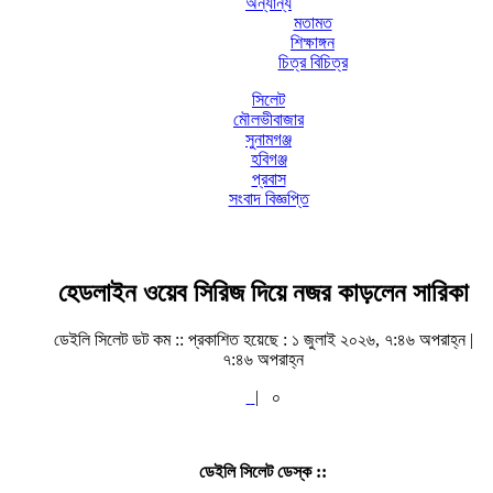
অন্যান্য
মতামত
শিক্ষাঙ্গন
চিত্র বিচিত্র
সিলেট
মৌলভীবাজার
সুনামগঞ্জ
হবিগঞ্জ
প্রবাস
সংবাদ বিজ্ঞপ্তি
হেডলাইন ওয়েব সিরিজ দিয়ে নজর কাড়লেন সারিকা
ডেইলি সিলেট ডট কম ::
প্রকাশিত হয়েছে : ১ জুলাই ২০২৬, ৭:৪৬ অপরাহ্ন |
৭:৪৬ অপরাহ্ন
|
০
ডেইলি সিলেট ডেস্ক ::