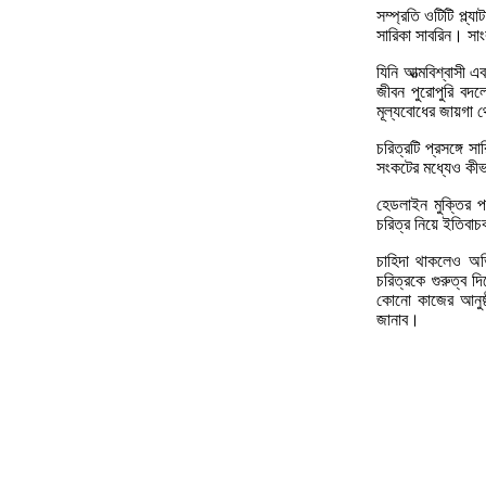
সম্প্রতি ওটিটি প্
সারিকা সাবরিন। সাং
যিনি আত্মবিশ্বাসী
জীবন পুরোপুরি বদ
মূল্যবোধের জায়গা থ
চরিত্রটি প্রসঙ্গে 
সংকটের মধ্যেও কীভ
হেডলাইন মুক্তির পর
চরিত্র নিয়ে ইতিবা
চাহিদা থাকলেও অভ
চরিত্রকে গুরুত্ব
কোনো কাজের আনুষ্ঠ
জানাব।