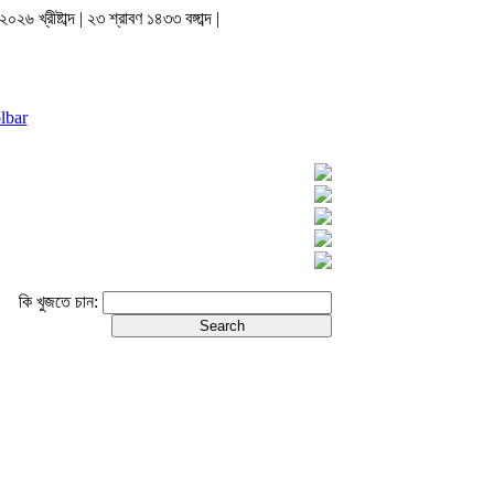
০২৬ খ্রীষ্টাব্দ | ২৩ শ্রাবণ ১৪৩৩ বঙ্গাব্দ |
lbar
কি খুজতে চান: