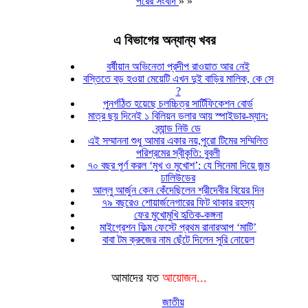
পরের সংবাদ
» »
এ বিভাগের অন্যান্য খবর
বর্ষীয়ান অভিনেতা প্রদীপ রাওয়াত আর নেই
বস্তিতে বড় হওয়া মেয়েটি এখন দুই বাড়ির মালিক, কে সে
?
পুনর্গঠিত হয়েছে চলচ্চিত্র সার্টিফিকেশন বোর্ড
মাত্র ছয় দিনেই ১ বিলিয়ন ডলার আয় স্পাইডার-ম্যান:
ব্র্যান্ড নিউ ডে
এই সম্মাননা শুধু আমার একার নয়,পুরো টিমের সম্মিলিত
পরিশ্রমের স্বীকৃতি: বুবলী
৭০ বছর পূর্ণ করল ‘মুখ ও মুখোশ’: যে সিনেমা দিয়ে জন্ম
ঢালিউডের
আল্লু আর্জুন কেন কেঁদেছিলেন শ্রীদেবীর বিয়ের দিন
৭৯ বছরেও শোয়ার্জনেগারের ফিট থাকার রহস্য
ফের মুখোমুখি হৃতিক-কঙ্গনা
মাইগ্রেশন ফিল্ম ফেস্টে প্রথম রানারআপ ‘মাটি’
বাবা টম ক্রুজের নাম ছেঁটে দিলেন সুরি নোয়েল
আমাদের যত
আয়োজন...
জাতীয়