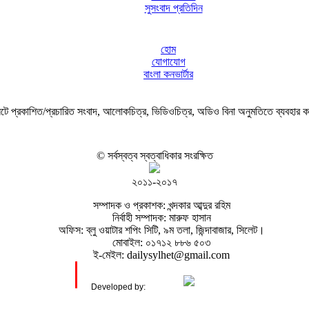
সুসংবাদ প্রতিদিন
হোম
যোগাযোগ
বাংলা কনভার্টার
ে প্রকাশিত/প্রচারিত সংবাদ, আলোকচিত্র, ভিডিওচিত্র, অডিও বিনা অনুমতিতে ব্যবহার 
© সর্বস্বত্ব স্বত্বাধিকার সংরক্ষিত
২০১১-২০১৭
সম্পাদক ও প্রকাশক: খন্দকার আব্দুর রহিম
নির্বাহী সম্পাদক: মারুফ হাসান
অফিস: ব্লু ওয়াটার শপিং সিটি, ৯ম তলা, জিন্দাবাজার, সিলেট।
মোবাইল: ০১৭১২ ৮৮৬ ৫০৩
ই-মেইল: dailysylhet@gmail.com
Developed by: