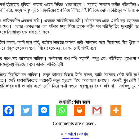
ল্যাটফর্ম হইচইয়ে মুক্তি পেয়েছে ওয়েব সিরিজ ‘হেডলাইন’। সালেহ সোবহান অনীম পরিচালি
বাদিকতা, সত্য অনুসন্ধানে লড়াইয়ের গল্প নিয়ে নির্মিত এই সিরিজে দোলন চরিত্রে অভিনয় 
 এবং দায়িত্বশীল একজন নারী। একজন সাংবাদিকের স্ত্রী। ঘটনাচক্রে এমন একটি বড় রহস্যের
লে দেয়। এরপর একের পর এক ঘটনার মধ্য দিয়ে তাকে কঠিন সব পরিস্থিতির মুখোমুখি হ
েকে সিদ্ধান্ত নেওয়ার চেষ্টা করে।
সারিকা বলেন, আমি মনে করি, বর্তমান সময়ের অনেক নারী দোলনের সঙ্গে নিজেদের মিল খুঁজে
াবে শক্ত থেকে সামনে এগিয়ে যেতে হয়, দোলন সেই গল্পই বলে।
 প্রশংসায় ভাসছেন সারিকা। দর্শকদের পাশাপাশি সহকর্মী, বন্ধু এবং পরিচিতরা প্রশংসা ক
চক মন্তব্য করেছেন বলে জানান অভিনেত্রী।
িনয় নিয়মিত নন সারিকা। নতুন কাজের বিষয়ে তিনি বলেন, আমি সবসময় চেষ্টা করি সংখ্
 দিতে। সেই ধারাবাহিকতায় কয়েকটি নতুন প্রকল্প নিয়ে আলোচনা চলছে। এখনই খুব বেশি 
ানিক ঘোষণা হওয়ার আগে সেটি নিয়ে কথা বলতে স্বাচ্ছন্দ্য বোধ করি না। সবকিছু চূড়া
সংবাদটি শেয়ার করুন
Comments are closed.
« «
আগের সংবাদ