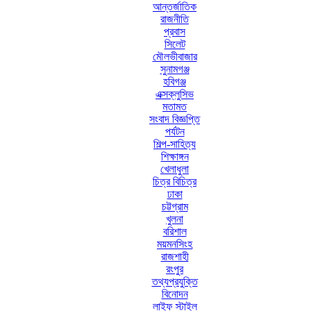
আন্তর্জাতিক
রাজনীতি
প্রবাস
সিলেট
মৌলভীবাজার
সুনামগঞ্জ
হবিগঞ্জ
এক্সক্লুসিভ
মতামত
সংবাদ বিজ্ঞপ্তি
পর্যটন
শিল্প-সাহিত্য
শিক্ষাঙ্গন
খেলাধুলা
চিত্র বিচিত্র
ঢাকা
চট্টগ্রাম
খুলনা
বরিশাল
ময়মনসিংহ
রাজশাহী
রংপুর
তথ্যপ্রযুক্তি
বিনোদন
লাইফ স্টাইল