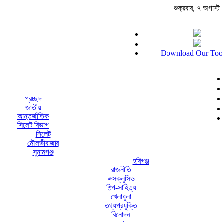
শুক্রবার, ৭ অগাস্ট ২
Download Our Too
প্রচ্ছদ
জাতীয়
আন্তর্জাতিক
সিলেট বিভাগ
সিলেট
মৌলভীবাজার
সুনামগঞ্জ
হবিগঞ্জ
রাজনীতি
এক্সক্লুসিভ
শিল্প-সাহিত্য
খেলাধুলা
তথ্যপ্রযুক্তি
বিনোদন