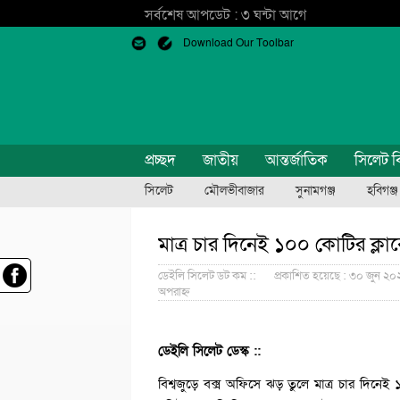
সর্বশেষ আপডেট : ৩ ঘন্টা আগে
Download Our Toolbar
প্রচ্ছদ
জাতীয়
আন্তর্জাতিক
সিলেট ব
সিলেট
মৌলভীবাজার
সুনামগঞ্জ
হবিগঞ্জ
মাত্র চার দিনেই ১০০ কোটির ক্লাব
ডেইলি সিলেট ডট কম ::
প্রকাশিত হয়েছে : ৩০ জুন ২০২
অপরাহ্ন
ডেইলি সিলেট ডেস্ক ::
বিশ্বজুড়ে বক্স অফিসে ঝড় তুলে মাত্র চার দিনেই 