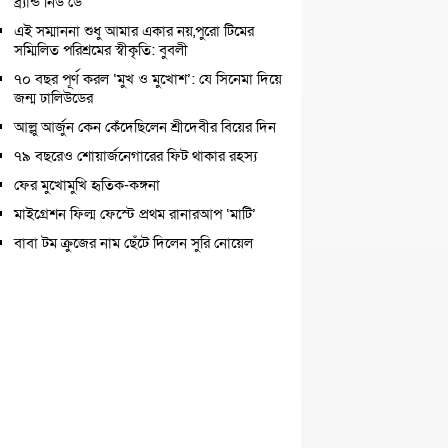
ব্র্যান্ড নিউ ডে
এই সম্মাননা শুধু আমার একার নয়,পুরো টিমের
সম্মিলিত পরিশ্রমের স্বীকৃতি: বুবলী
৭০ বছর পূর্ণ করল ‘মুখ ও মুখোশ’: যে সিনেমা দিয়ে
জন্ম ঢালিউডের
আল্লু আর্জুন কেন কেঁদেছিলেন শ্রীদেবীর বিয়ের দিন
৭৯ বছরেও শোয়ার্জনেগারের ফিট থাকার রহস্য
ফের মুখোমুখি হৃতিক-কঙ্গনা
মাইগ্রেশন ফিল্ম ফেস্টে প্রথম রানারআপ ‘মাটি’
বাবা টম ক্রুজের নাম ছেঁটে দিলেন সুরি নোয়েল