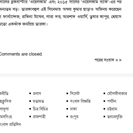
০৭ সালের ব্লকবাস্টার ‘ওয়েলকাম’ এবং ২০১৫ সালের ‘ওয়েলকাম ব্যাক’-এর পর
ময়ের অন্যতম বড়। তারকাবহুল এই সিনেমায় অক্ষয় কুমার ছাড়াও অভিনয় করেছেন
র্নান্দেজ, রাভিনা ট্যান্ডন, লারা দত্ত, আরশাদ ওয়ার্সি, তুষার কাপুর, শ্রেয়াস
 মতো একঝাঁক জনপ্রিয় তারকা।
Comments are closed.
পরের সংবাদ
» »
জনীতি
প্রবাস
সিলেট
মৌলভীবাজার
্সক্লুসিভ
মতামত
সংবাদ বিজ্ঞপ্তি
পর্যটন
লাধুলা
চিত্র বিচিত্র
ঢাকা
চট্টগ্রাম
মনসিংহ
রাজশাহী
রংপুর
তথ্যপ্রযুক্তি
সংবাদ প্রতিদিন