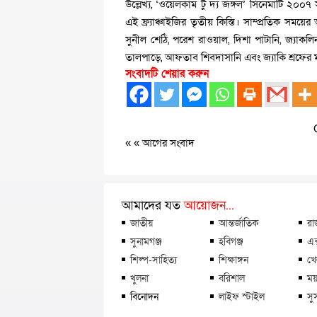
উল্লেখ্য, ‘ওয়েলকাম টু দ্য জঙ্গল’ সিনেমাটি ২০
এই ফ্র্যাঞ্চাইজির তৃতীয় কিস্তি। সাম্প্রতিক স
সুনীল শেঠি, পরেশ রাওয়াল, দিশা পাটানি, জ্যাকলিন ফা
তালপাড়ে, আফতাব শিবদাসানি এবং জ্যাকি শ্রফের
সংবাদটি শেয়ার করুন
« «
আগের সংবাদ
আমাদের যত
আয়োজন...
জাতীয়
আন্তর্জাতিক
রা
সুনামগঞ্জ
হবিগঞ্জ
এক
শিল্প-সাহিত্য
শিক্ষাঙ্গন
খে
খুলনা
বরিশাল
ময়
বিনোদন
লাইফ স্টাইল
সু