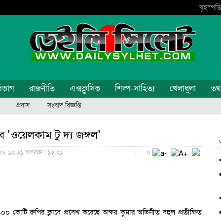
বৃহস্পতি
িভাগ
রাজনীতি
এক্সক্লুসিভ
শিল্প-সাহিত্য
খেলাধুলা
তথ্য
প্রবাস
সংবাদ বিজ্ঞপ্তি
ে ‘ওয়েলকাম টু দ্য জঙ্গল’
৬, ১২:২১ অপরাহ্ন | ১২:২১
|
০
১০০ কোটি রুপির ক্লাবে প্রবেশ করেছে অক্ষয় কুমার অভিনীত বহুল প্রতীক্ষিত