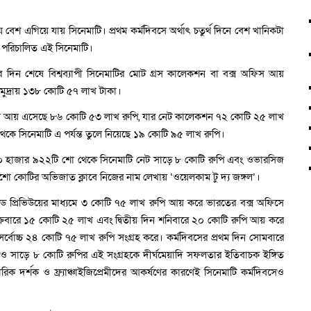
 বেশ এগিয়ে যায় সিনেমাটি। প্রথম কর্মদিবসে অর্থাৎ চতুর্থ দিনে বেশ খানিকটা
রিচালিত এই সিনেমাটি।
চার দিন শেষে বিশ্বব্যাপী সিনেমাটির মোট গ্রস কালেকশন বা বক্স অফিস আয়
মুদ্রায় ১৩৮ কোটি ৫৭ লাখ টাকা।
গ্রস আয় এসেছে ৮৬ কোটি ৫৩ লাখ রুপি, যার নেট কালেকশন ৭২ কোটি ২৫ লাখ
েকে সিনেমাটি এ পর্যন্ত তুলে নিয়েছে ১৯ কোটি ৯৫ লাখ রুপি।
ের ১০ হাজার ৯২২টি শো থেকে সিনেমাটি নেট সাড়ে ৮ কোটি রুপি এবং ওভারসিজ
ো কোটির অভিজাত ক্লাবে নিজের নাম লেখায় ‘ওয়েলকাম টু দ্য জঙ্গল’।
েইড প্রিভিউয়ের মাধ্যমে ৩ কোটি ৭৫ লাখ রুপি আয় করে ভারতের বক্স অফিসে
ুক্রবারে ১৫ কোটি ২৫ লাখ এবং দ্বিতীয় দিন শনিবারে ২০ কোটি রুপি আয় করে
 সর্বোচ্চ ২৪ কোটি ৭৫ লাখ রুপি সংগ্রহ করে। কর্মদিবসের প্রথম দিন সোমবারে
েলেও সাড়ে ৮ কোটি রুপির এই সংগ্রহকে দীর্ঘমেয়াদি সফলতার ইতিবাচক ইঙ্গিত
ারিক দর্শক ও ফ্র্যাঞ্চাইজিপ্রেমীদের আকর্ষণের কারণেই সিনেমাটি কর্মদিবসেও